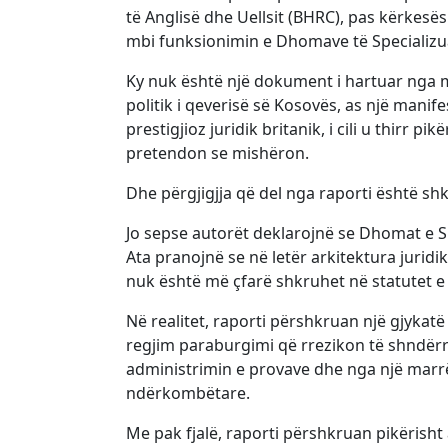
të Anglisë dhe Uellsit (BHRC), pas kërkesës
mbi funksionimin e Dhomave të Specializu
Ky nuk është një dokument i hartuar nga
politik i qeverisë së Kosovës, as një manif
prestigjioz juridik britanik, i cili u thirr 
pretendon se mishëron.
Dhe përgjigjja që del nga raporti është sh
Jo sepse autorët deklarojnë se Dhomat e Sp
Ata pranojnë se në letër arkitektura jurid
nuk është më çfarë shkruhet në statutet e t
Në realitet, raporti përshkruan një gjykat
regjim paraburgimi që rrezikon të shndër
administrimin e provave dhe nga një marr
ndërkombëtare.
Me pak fjalë, raporti përshkruan pikërisht