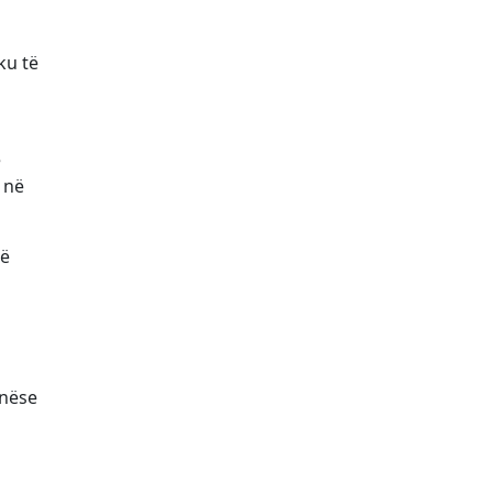
ku të
e
 në
të
 nëse