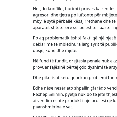
Në çdo konflikt, burimi i provës ka rëndësi
agresori dhe tjetra po luftonte për mbijete
mbyllë sytë përballë kësaj rrethane dhe 
aparatet shtetërore serbe është i pastër 
Po aq problematik është fakti që një pje
deklarime të mbledhura larg syrit të publ
qasje, kohë dhe mjete.
Në fund të fundit, drejtësia penale nuk ekz
provuar fajësinë përtej çdo dyshimi të ar
Dhe pikërisht këtu qëndron problemi them
Edhe nëse nesër ato shpallin çfarëdo vend
Rexhep Selimin, pyetja nuk do të jetë thjesh
ai vendim është produkt i një procesi që k
paanshmërinë e vet.