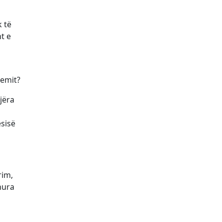
k të
t e
lemit?
jëra
ësisë
rim,
hura