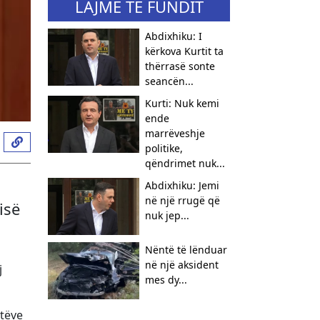
LAJME TË FUNDIT
Abdixhiku: I
kërkova Kurtit ta
thërrasë sonte
seancën...
Kurti: Nuk kemi
ende
marrëveshje
politike,
qëndrimet nuk...
Abdixhiku: Jemi
në një rrugë që
isë
nuk jep...
Nëntë të lënduar
në një aksident
j
mes dy...
atëve