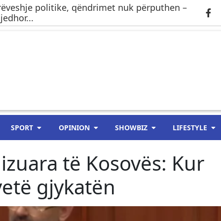
ëveshje politike, qëndrimet nuk përputhen –
jedhor...
SPORT
OPINION
SHOWBIZ
LIFESTYLE
izuara të Kosovës: Kur
vetë gjykatën