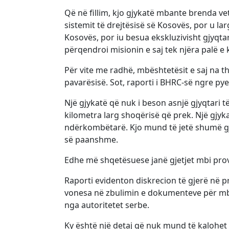
Që në fillim, kjo gjykatë mbante brenda vet
sistemit të drejtësisë së Kosovës, por u lar
Kosovës, por iu besua ekskluzivisht gjyqtar
përqendroi misionin e saj tek njëra palë e k
Për vite me radhë, mbështetësit e saj na t
pavarësisë. Sot, raporti i BHRC-së ngre pye
Një gjykatë që nuk i beson asnjë gjyqtari 
kilometra larg shoqërisë që prek. Një gjyk
ndërkombëtarë. Kjo mund të jetë shumë gjëra
së paanshme.
Edhe më shqetësuese janë gjetjet mbi prov
Raporti evidenton diskrecion të gjerë në p
vonesa në zbulimin e dokumenteve për mbr
nga autoritetet serbe.
Ky është një detaj që nuk mund të kalohet 