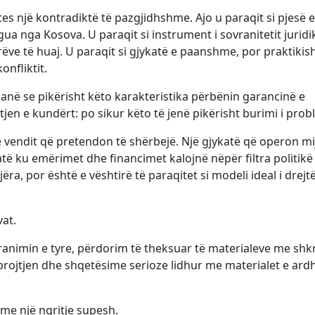
es një kontradiktë të pazgjidhshme. Ajo u paraqit si pjesë e
gua nga Kosova. U paraqit si instrument i sovranitetit juridi
ëve të huaj. U paraqit si gjykatë e paanshme, por praktikish
onfliktit.
hanë se pikërisht këto karakteristika përbënin garancinë e
tjen e kundërt: po sikur këto të jenë pikërisht burimi i prob
të vendit që pretendon të shërbejë. Një gjykatë që operon mi
atë ku emërimet dhe financimet kalojnë nëpër filtra politikë
, por është e vështirë të paraqitet si modeli ideal i drejt
at.
ranimin e tyre, përdorim të theksuar të materialeve me shk
ojtjen dhe shqetësime serioze lidhur me materialet e ard
me një ngritje supesh.