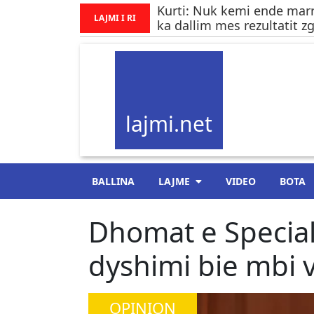
Kurti: Nuk kemi ende marr
LAJMI I RI
ka dallim mes rezultatit zg
lajmi.net
BALLINA
LAJME
VIDEO
BOTA
Dhomat e Special
dyshimi bie mbi 
OPINION