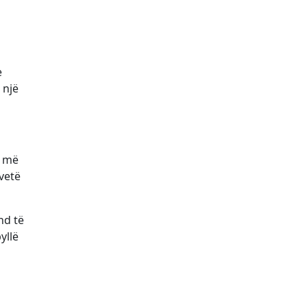
e
 një
ë më
vetë
nd të
yllë