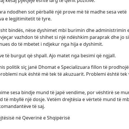
j kësaj pyetjeje është larg të qenit pozitive.
uara ndodhen sot përballë një prove më të madhe sesa vetë
e legjitimitetit të tyre.
isht bindës, nëse dyshimet mbi burimin dhe administrimin 
eçar vazhdon të shihet si një ndëshkim paraprak dhe jo si
es do të mbetet i ndjekur nga hija e dyshimit.
e të burgut që shpall. Ajo matet nga besimi që ngjall.
s politik siç janë Dhomat e Specializuara fillon të prodhoj
problemi nuk është më tek të akuzuarit. Problemi është tek 
hime sesa bindje mund të japë vendime, por vështirë se mu
 të mbyllë një dosje. Vetëm drejtësia e vërtetë mund të mb
 komandantëve të saj.
ejtësisë në Qeverinë e Shqipërisë