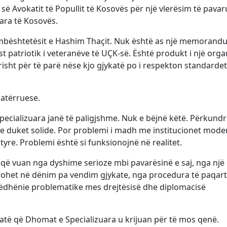
 së Avokatit të Popullit të Kosovës për një vlerësim të pavar
ara të Kosovës.
 mbështetësit e Hashim Thaçit. Nuk është as një memorand
est patriotik i veteranëve të UÇK-së. Është produkt i një org
pikërisht për të parë nëse kjo gjykatë po i respekton standarde
katërruese.
ecializuara janë të paligjshme. Nuk e bëjnë këtë. Përkundr
ike duket solide. Por problemi i madh me institucionet mod
yre. Problemi është si funksionojnë në realitet.
ë që vuan nga dyshime serioze mbi pavarësinë e saj, nga një
rohet në dënim pa vendim gjykate, nga procedura të paqar
ëdhënie problematike mes drejtësisë dhe diplomacisë
 atë që Dhomat e Specializuara u krijuan për të mos qenë.