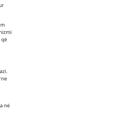
ur
um
anizmi
t që
azi.
erne
ta në