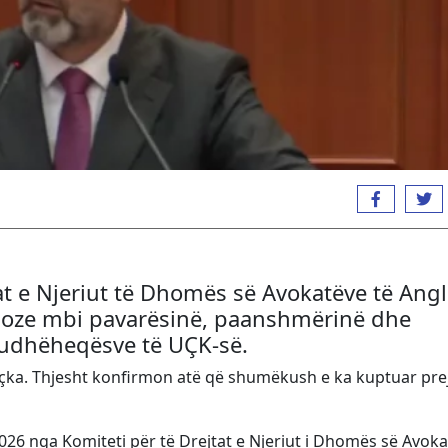
tat e Njeriut të Dhomës së Avokatëve të Angl
erioze mbi pavarësinë, paanshmërinë dhe
h-udhëheqësve të UÇK-së.
hçka. Thjesht konfirmon atë që shumëkush e ka kuptuar pre
l 2026 nga Komiteti për të Drejtat e Njeriut i Dhomës së Avok