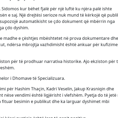
. Sidomos kur bëhet fjalë për një luftë ku njëra palë ishte
sën e saj. Një drejtësi serioze nuk mund të kërkojë që publi
të supozojë automatikisht se çdo dokument që mbërrin nga
nga çdo dyshim.
së e madhe e çështjes mbështetet në prova dokumentare dh
ikut, ndërsa mbrojtja vazhdimisht është ankuar për kufizime
iston për të prodhuar narrativa historike. Ajo ekziston për 
syeshëm.
elor i Dhomave të Specializuara.
imi për Hashim Thaçin, Kadri Veselin, Jakup Krasniqin dhe
t nëse vendimi është ligjërisht i vlefshëm. Pyetja do të jetë
a fituar besimin e publikut dhe ka larguar dyshimet mbi