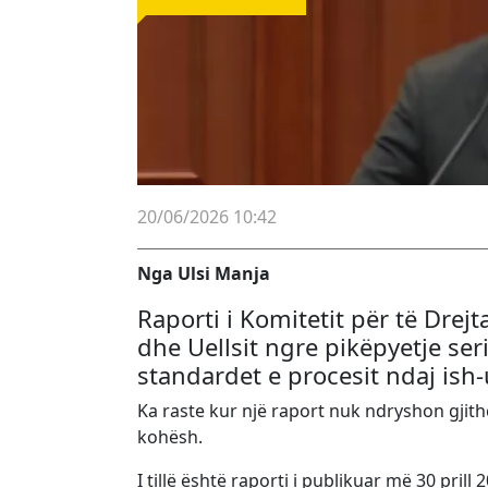
20/06/2026 10:42
Nga Ulsi Manja
Raporti i Komitetit për të Drej
dhe Uellsit ngre pikëpyetje s
standardet e procesit ndaj is
Ka raste kur një raport nuk ndryshon gjit
kohësh.
I tillë është raporti i publikuar më 30 pril