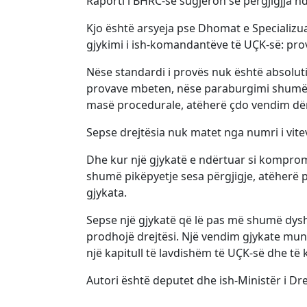
Raporti i BHRC-së sugjeron se përgjigjja nda
Kjo është arsyeja pse Dhomat e Specializ
gjykimi i ish-komandantëve të UÇK-së: prova 
Nëse standardi i provës nuk është absolut
provave mbeten, nëse paraburgimi shumëvj
masë procedurale, atëherë çdo vendim dënu
Sepse drejtësia nuk matet nga numri i vitev
Dhe kur një gjykatë e ndërtuar si kompromi
shumë pikëpyetje sesa përgjigje, atëherë 
gjykata.
Sepse një gjykatë që lë pas më shumë dys
prodhojë drejtësi. Një vendim gjykate mund
një kapitull të lavdishëm të UÇK-së dhe të
Autori është deputet dhe ish-Ministër i Dr