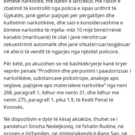
bimëve narkotike, me datën e lartcekur, me rastin e
zbatimit të kontrollit nga policia e sipas urdhrit të
Gjykatës, janë gjetur paijisjet për përgatitjen dhe
kultivimin narkotikëve, dhe sasi e konsiderueshme e
bimëve narkotike të mjella- mbi 10 mijë bimë/rrënië
kanabis (marihuanë) të cilat i janë nënshtruar
sekuestrimit automatik dhe janë shkatërruar/asgjësuar
në afersi të vendit të ngjarjes nga njësitet policore.
Për këtë, po akuzohen se në bashkëkryerje kanë kryer
veprën penale “Prodhimi dhe përpunimi i paautorizuar i
narkotikëve, substancave psikotrope, analoge apo
veglave, pajisjeve apo materialeve narkotike” nga neni
268, paragrafi 1, lidhur me nenin 31, dhe lidhur me
nenin 275, paragrafi 1, pika 1.9, të Kodit Penal të
Kosovës.
Në dispozitivin e dytë të kësaj aktakize, thuhet se i
pandehuri Sinisha Nedeljkoviq, në fshatin Rudine, në
pronën e tij/familjes, në shtëpi/vikendicë-Ranq San, në