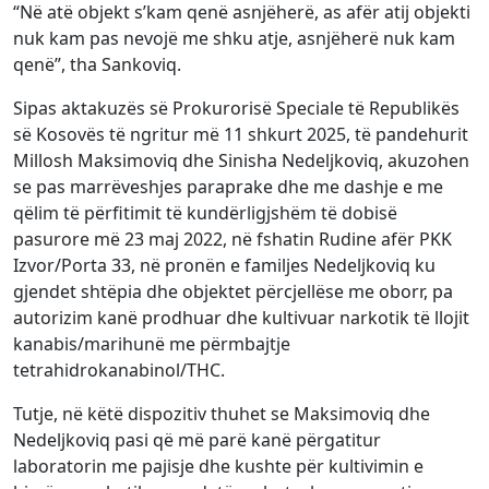
“Në atë objekt s’kam qenë asnjëherë, as afër atij objekti
nuk kam pas nevojë me shku atje, asnjëherë nuk kam
qenë”, tha Sankoviq.
Sipas aktakuzës së Prokurorisë Speciale të Republikës
së Kosovës të ngritur më 11 shkurt 2025, të pandehurit
Millosh Maksimoviq dhe Sinisha Nedeljkoviq, akuzohen
se pas marrëveshjes paraprake dhe me dashje e me
qëlim të përfitimit të kundërligjshëm të dobisë
pasurore më 23 maj 2022, në fshatin Rudine afër PKK
Izvor/Porta 33, në pronën e familjes Nedeljkoviq ku
gjendet shtëpia dhe objektet përcjellëse me oborr, pa
autorizim kanë prodhuar dhe kultivuar narkotik të llojit
kanabis/marihunë me përmbajtje
tetrahidrokanabinol/THC.
Tutje, në këtë dispozitiv thuhet se Maksimoviq dhe
Nedeljkoviq pasi që më parë kanë përgatitur
laboratorin me pajisje dhe kushte për kultivimin e