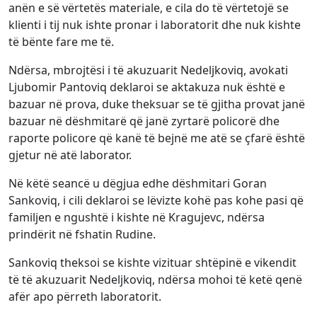
anën e së vërtetës materiale, e cila do të vërtetojë se
klienti i tij nuk ishte pronar i laboratorit dhe nuk kishte
të bënte fare me të.
Ndërsa, mbrojtësi i të akuzuarit Nedeljkoviq, avokati
Ljubomir Pantoviq deklaroi se aktakuza nuk është e
bazuar në prova, duke theksuar se të gjitha provat janë
bazuar në dëshmitarë që janë zyrtarë policorë dhe
raporte policore që kanë të bejnë me atë se çfarë është
gjetur në atë laborator.
Në këtë seancë u dëgjua edhe dëshmitari Goran
Sankoviq, i cili deklaroi se lëvizte kohë pas kohe pasi që
familjen e ngushtë i kishte në Kragujevc, ndërsa
prindërit në fshatin Rudine.
Sankoviq theksoi se kishte vizituar shtëpinë e vikendit
të të akuzuarit Nedeljkoviq, ndërsa mohoi të ketë qenë
afër apo përreth laboratorit.