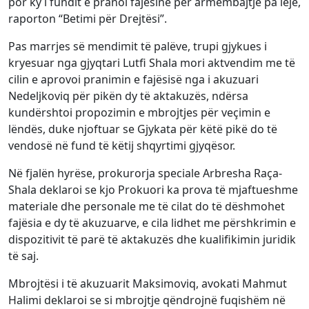
por ky i fundit e pranoi fajësinë për armëmbajtje pa leje,
raporton “Betimi për Drejtësi”.
Pas marrjes së mendimit të palëve, trupi gjykues i
kryesuar nga gjyqtari Lutfi Shala mori aktvendim me të
cilin e aprovoi pranimin e fajësisë nga i akuzuari
Nedeljkoviq për pikën dy të aktakuzës, ndërsa
kundërshtoi propozimin e mbrojtjes për veçimin e
lëndës, duke njoftuar se Gjykata për këtë pikë do të
vendosë në fund të këtij shqyrtimi gjyqësor.
Në fjalën hyrëse, prokurorja speciale Arbresha Raça-
Shala deklaroi se kjo Prokuori ka prova të mjaftueshme
materiale dhe personale me të cilat do të dëshmohet
fajësia e dy të akuzuarve, e cila lidhet me përshkrimin e
dispozitivit të parë të aktakuzës dhe kualifikimin juridik
të saj.
Mbrojtësi i të akuzuarit Maksimoviq, avokati Mahmut
Halimi deklaroi se si mbrojtje qëndrojnë fuqishëm në