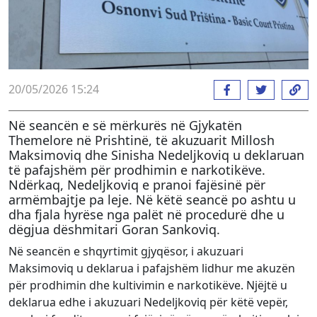
20/05/2026 15:24
Në seancën e së mërkurës në Gjykatën
Themelore në Prishtinë, të akuzuarit Millosh
Maksimoviq dhe Sinisha Nedeljkoviq u deklaruan
të pafajshëm për prodhimin e narkotikëve.
Ndërkaq, Nedeljkoviq e pranoi fajësinë për
armëmbajtje pa leje. Në këtë seancë po ashtu u
dha fjala hyrëse nga palët në procedurë dhe u
dëgjua dëshmitari Goran Sankoviq.
Në seancën e shqyrtimit gjyqësor, i akuzuari
Maksimoviq u deklarua i pafajshëm lidhur me akuzën
për prodhimin dhe kultivimin e narkotikëve. Njëjtë u
deklarua edhe i akuzuari Nedeljkoviq për këtë vepër,