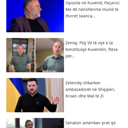
Opozita në Kuvend, Paçarizi:
Me 40 nënshkrime mund të
thirret seanca...
Zemaj: Ftoj VV të vijë e ta
konstituojë Kuvendin, ftesa
për...
Zelensky shkarkon
ambasadorët në Shqipëri,
Kroaci dhe Mal të Zi
Senatori amerikan pret që