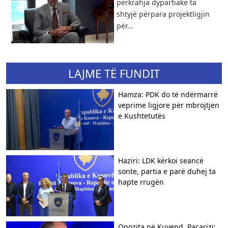
përkrahja dypartiake ta
shtyjë përpara projektligjin
për...
LAJME TË FUNDIT
Hamza: PDK do të ndërmarrë
veprime ligjore për mbrojtjen
e Kushtetutës
Haziri: LDK kërkoi seancë
sonte, partia e parë duhej ta
hapte rrugën
Opozita në Kuvend, Paçarizi: