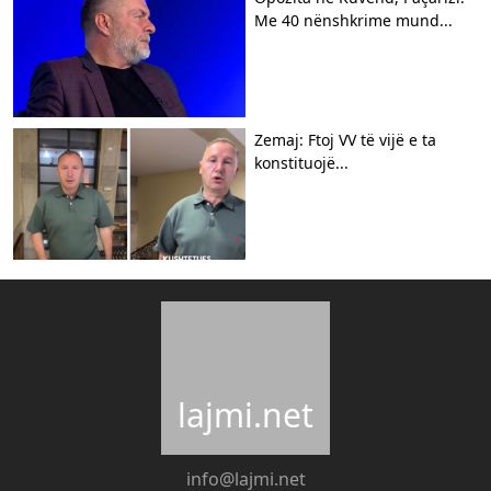
Me 40 nënshkrime mund...
Zemaj: Ftoj VV të vijë e ta
konstituojë...
lajmi.net
info@lajmi.net