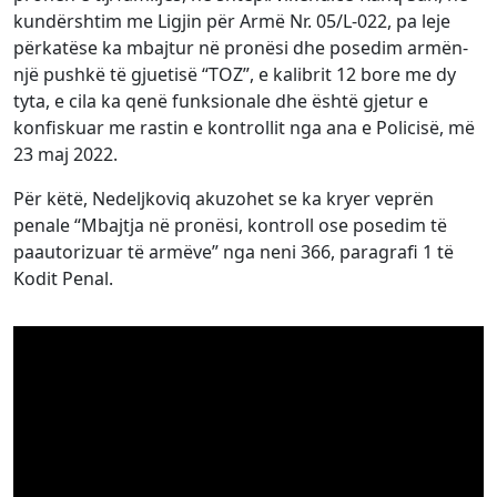
kundërshtim me Ligjin për Armë Nr. 05/L-022, pa leje
përkatëse ka mbajtur në pronësi dhe posedim armën-
një pushkë të gjuetisë “TOZ”, e kalibrit 12 bore me dy
tyta, e cila ka qenë funksionale dhe është gjetur e
konfiskuar me rastin e kontrollit nga ana e Policisë, më
23 maj 2022.
Për këtë, Nedeljkoviq akuzohet se ka kryer veprën
penale “Mbajtja në pronësi, kontroll ose posedim të
paautorizuar të armëve” nga neni 366, paragrafi 1 të
Kodit Penal.