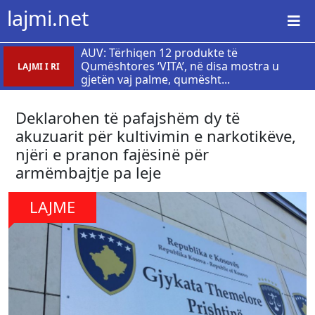
lajmi.net
AUV: Tërhiqen 12 produkte të
Qumështores ‘VITA’, në disa mostra u
LAJMI I RI
gjetën vaj palme, qumësht...
Deklarohen të pafajshëm dy të
akuzuarit për kultivimin e narkotikëve,
njëri e pranon fajësinë për
armëmbajtje pa leje
LAJME