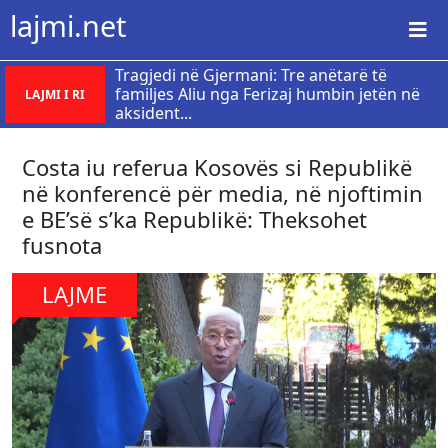
lajmi.net
Tragjedi në Gjermani: Tre anëtarë të
familjes Aliu nga Ferizaj humbin jetën në
LAJMI I RI
aksident...
Costa iu referua Kosovës si Republikë
në konferencë për media, në njoftimin
e BE’së s’ka Republikë: Theksohet
fusnota
LAJME