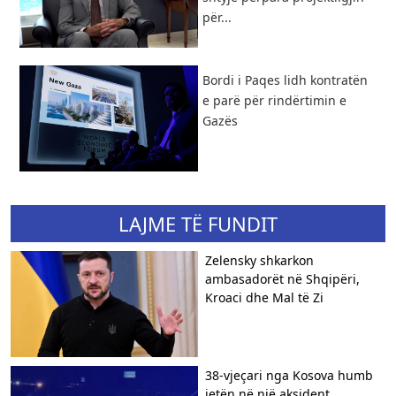
për...
Bordi i Paqes lidh kontratën
e parë për rindërtimin e
Gazës
LAJME TË FUNDIT
Zelensky shkarkon
ambasadorët në Shqipëri,
Kroaci dhe Mal të Zi
38-vjeçari nga Kosova humb
jetën në një aksident...