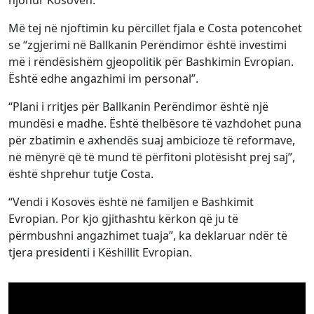
njohur Kosovën.
Më tej në njoftimin ku përcillet fjala e Costa potencohet
se “zgjerimi në Ballkanin Perëndimor është investimi
më i rëndësishëm gjeopolitik për Bashkimin Evropian.
Është edhe angazhimi im personal”.
“Plani i rritjes për Ballkanin Perëndimor është një
mundësi e madhe. Është thelbësore të vazhdohet puna
për zbatimin e axhendës suaj ambicioze të reformave,
në mënyrë që të mund të përfitoni plotësisht prej saj”,
është shprehur tutje Costa.
“Vendi i Kosovës është në familjen e Bashkimit
Evropian. Por kjo gjithashtu kërkon që ju të
përmbushni angazhimet tuaja”, ka deklaruar ndër të
tjera presidenti i Këshillit Evropian.