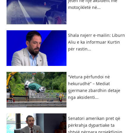
jetën në një aksident me
motoçikletë në...
Shala nxjerr e-mailin: Liburn
Aliu e ka informuar Kurtin
për rastin...
“Vetura përfundoi në
hekurudhë” – Mediat
gjermane zbardhin detaje
nga aksidenti...
Senatori amerikan pret që
përkrahja dypartiake ta
shtyjë përpara projektligjin