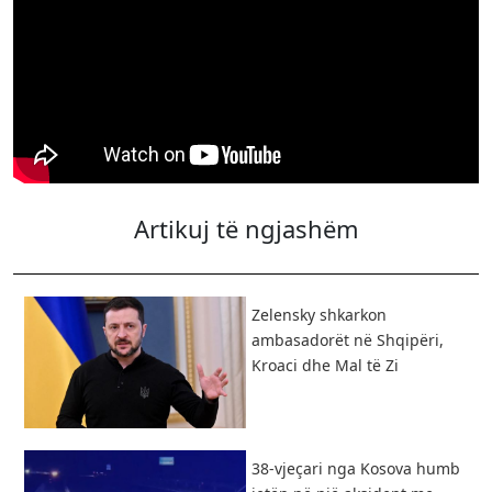
Artikuj të ngjashëm
Zelensky shkarkon
ambasadorët në Shqipëri,
Kroaci dhe Mal të Zi
38-vjeçari nga Kosova humb