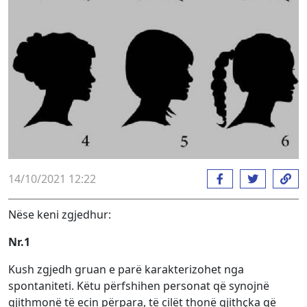
14/10/2021 12:22
Nëse keni zgjedhur:
Nr.1
Kush zgjedh gruan e parë karakterizohet nga
spontaniteti. Këtu përfshihen personat që synojnë
gjithmonë të ecin përpara, të cilët thonë gjithçka që