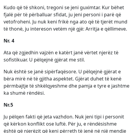
Kudo që të shkoni, tregoni se jeni guximtar. Kur bëhet
fjalë për të përballuar sfidat, ju jeni personi i parë që
vetofroheni. Ju nuk keni frikë nga ato që të tjerët mund
të thonë, ju intereson vetëm një gjë: Arritja e qëllimeve.
Nr. 4
Ata që zgjedhin vajzën e katërt janë vërtet njerëz të
sofistikuar. U pëlqejnë gjërat me stil.
Nuk është se janë sipërfaqësore. U pëlqejnë gjërat e
bëra mirë në të gjitha aspektet. Gjërat duhet të kenë
përmbajtje të shkëlqyeshme dhe pamja e tyre e jashtme
ka shumë rëndësi.
Nr.5
Ju pëlqen fakti që jeta vazhdon. Nuk jeni tipi i personit
që kërkon konflikt ose luftë. Për ju, e rëndësishme
është që njerëzit që keni përreth të jenë në një mendje