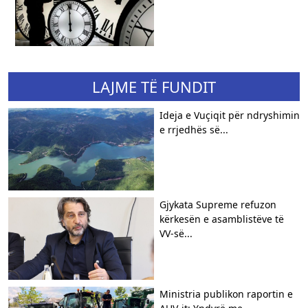
LAJME TË FUNDIT
Ideja e Vuçiqit për ndryshimin
e rrjedhës së...
Gjykata Supreme refuzon
kërkesën e asamblistëve të
VV-së...
Ministria publikon raportin e