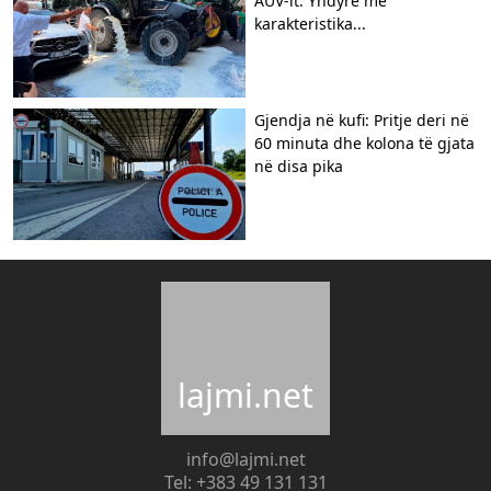
AUV-it: Yndyrë me
karakteristika...
Gjendja në kufi: Pritje deri në
60 minuta dhe kolona të gjata
në disa pika
lajmi.net
info@lajmi.net
Tel: +383 49 131 131