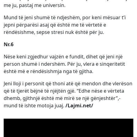
me ju, pastaj me universin.
Mund të jeni shumë të ndjeshëm, por keni mësuar t’i
jepni përparësi asaj që është me të vërtetë e
rëndësishme, sepse stresi nuk është për ju.
Nr.6
Nëse keni zgjedhur vajzën e fundit, dihet që jeni një
person shumë i ndershëm. Për ju, vlera e sinqeritetit
është më e rëndësishmja nga të gjitha.
Jeni lloji i personit që thoni atë që mendon dhe vlerëson
që të tjerët bëjnë të njëjtën gjë. “Edhe nëse e vërteta
dhemb, gjithnjë është më mirë se një gënjeshtër”,-
mund të ishte motoja juaj.
/Lajmi.net/