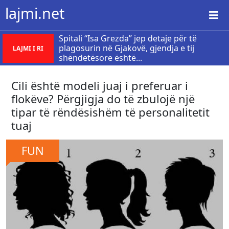
lajmi.net
Spitali “Isa Grezda” jep detaje për të
plagosurin në Gjakovë, gjendja e tij
LAJMI I RI
shëndetësore është...
Cili është modeli juaj i preferuar i
flokëve? Përgjigja do të zbulojë një
tipar të rëndësishëm të personalitetit
tuaj
FUN