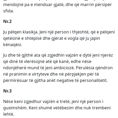
mendojnë pa e menduar gjatë, dhe që marrin përsipër
sfida.
Nr.2
Ju pëlqen klasikja. Jeni një person i thjeshtë, që e pëlqeni
qetësinë e shtëpisë dhe gjërat e vogla që ju japin
kënaqësi.
Ju dhe të gjithë ata që zgjedhin vajzën e dytë jeni njerëz
që dinë të vlerësojnë atë që kanë, edhe nëse
ndonjëherë mund të jeni ambiciozë. Përulësia qëndron
në pranimin e virtyteve dhe në përpjekjen për të
përmirësuar të gjitha anët negative të personalitetit.
Nr.3
Nëse keni zgjedhur vajzën e tretë, jeni një person i
guximshëm. Keni shumë vetëbesim dhe nuk trembeni
lehtë.