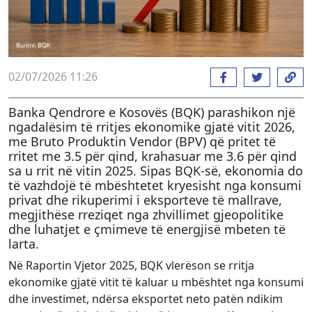
02/07/2026 11:26
Banka Qendrore e Kosovës (BQK) parashikon një
ngadalësim të rritjes ekonomike gjatë vitit 2026,
me Bruto Produktin Vendor (BPV) që pritet të
rritet me 3.5 për qind, krahasuar me 3.6 për qind
sa u rrit në vitin 2025. Sipas BQK-së, ekonomia do
të vazhdojë të mbështetet kryesisht nga konsumi
privat dhe rikuperimi i eksporteve të mallrave,
megjithëse rreziqet nga zhvillimet gjeopolitike
dhe luhatjet e çmimeve të energjisë mbeten të
larta.
Në Raportin Vjetor 2025, BQK vlerëson se rritja
ekonomike gjatë vitit të kaluar u mbështet nga konsumi
dhe investimet, ndërsa eksportet neto patën ndikim