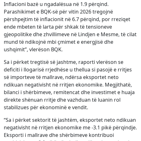
Inflacioni bazë u ngadalësua në 1.9 përqind.
Parashikimet e BQK-së për vitin 2026 tregojnë
përshpejtim të inflacionit në 6.7 përqind, por rreziqet
ende mbeten të larta për shkak të tensioneve
gjeopolitike dhe zhvillimeve në Lindjen e Mesme, të cilat
mund të ndikojnë mbi çmimet e energjisë dhe
ushqimit”, vlerëson BQK.
Sa i përket tregtisë së jashtme, raporti vlerëson se
deficiti i llogarisë rrjedhëse u thellua si pasojë e rritjes
së importeve të mallrave, ndërsa eksportet neto
ndikuan negativisht në rritjen ekonomike. Megjithatë,
bilanci i shërbimeve, remitencat dhe investimet e huaja
direkte shënuan rritje dhe vazhduan të luanin rol
stabilizues për ekonominë e vendit.
“Sa i përket sektorit të jashtëm, eksportet neto ndikuan
negativisht në rritjen ekonomike me -3.1 pikë përqindje.
Eksporti i mallrave dhe shërbimeve kontribuoi