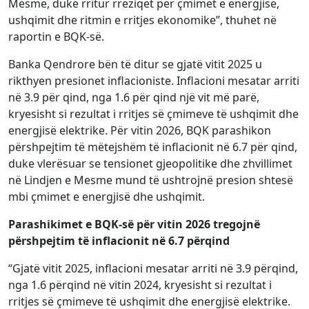
Mesme, duke rritur rreziqet për çmimet e energjisë,
ushqimit dhe ritmin e rritjes ekonomike”, thuhet në
raportin e BQK-së.
Banka Qendrore bën të ditur se gjatë vitit 2025 u
rikthyen presionet inflacioniste. Inflacioni mesatar arriti
në 3.9 për qind, nga 1.6 për qind një vit më parë,
kryesisht si rezultat i rritjes së çmimeve të ushqimit dhe
energjisë elektrike. Për vitin 2026, BQK parashikon
përshpejtim të mëtejshëm të inflacionit në 6.7 për qind,
duke vlerësuar se tensionet gjeopolitike dhe zhvillimet
në Lindjen e Mesme mund të ushtrojnë presion shtesë
mbi çmimet e energjisë dhe ushqimit.
Parashikimet e BQK-së për vitin 2026 tregojnë
përshpejtim të inflacionit në 6.7 përqind
“Gjatë vitit 2025, inflacioni mesatar arriti në 3.9 përqind,
nga 1.6 përqind në vitin 2024, kryesisht si rezultat i
rritjes së çmimeve të ushqimit dhe energjisë elektrike.