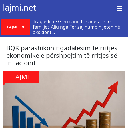
lajmi.net
Tragjedi në Gjermani: Tre anëtarë të
familjes Aliu nga Ferizaj humbin jetën në
LAJMI I RI
aksident...
​BQK parashikon ngadalësim të rritjes
ekonomike e përshpejtim të rritjes së
inflacionit
LAJME