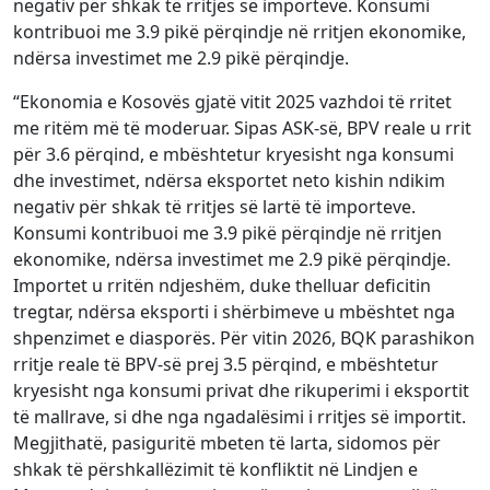
negativ për shkak të rritjes së importeve. Konsumi
kontribuoi me 3.9 pikë përqindje në rritjen ekonomike,
ndërsa investimet me 2.9 pikë përqindje.
“Ekonomia e Kosovës gjatë vitit 2025 vazhdoi të rritet
me ritëm më të moderuar. Sipas ASK-së, BPV reale u rrit
për 3.6 përqind, e mbështetur kryesisht nga konsumi
dhe investimet, ndërsa eksportet neto kishin ndikim
negativ për shkak të rritjes së lartë të importeve.
Konsumi kontribuoi me 3.9 pikë përqindje në rritjen
ekonomike, ndërsa investimet me 2.9 pikë përqindje.
Importet u rritën ndjeshëm, duke thelluar deficitin
tregtar, ndërsa eksporti i shërbimeve u mbështet nga
shpenzimet e diasporës. Për vitin 2026, BQK parashikon
rritje reale të BPV-së prej 3.5 përqind, e mbështetur
kryesisht nga konsumi privat dhe rikuperimi i eksportit
të mallrave, si dhe nga ngadalësimi i rritjes së importit.
Megjithatë, pasiguritë mbeten të larta, sidomos për
shkak të përshkallëzimit të konfliktit në Lindjen e