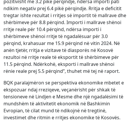
pozitivisht me 3.2 pikë përqindje, ndërsa importi pati
ndikim negativ prej 6.4 pikë përqindje. Rritja e deficitit
tregtar ishte rezultat i rritjes së importit të mallrave dhe
shërbimeve për 8.8 përqind. Importi i mallrave shënoi
rritje reale për 10.4 përqind, ndërsa importi i
shërbimeve shënoi rritje të ngadalësuar për 3.0
përqind, krahasuar me 15.9 përqind në vitin 2024. Në
anën tjetër, rritja e vizitave të diasporës në Kosovë
rezultoi në rritje reale të eksportit të shërbimeve për
11.5 përqind. Ndërkohë, eksporti i mallrave shënoi
rënie reale prej 5.5 përqind”, thuhet më tej në raport.
BQK paralajmëron se perspektiva ekonomike mbetet e
ekspozuar ndaj rreziqeve, veçanërisht për shkak të
tensioneve në Lindjen e Mesme dhe një ngadalësimi të
mundshëm të aktivitetit ekonomik në Bashkimin
Evropian, të cilat mund të ndikojnë në tregtinë,
investimet dhe ritmin e rritjes ekonomike të Kosovës.