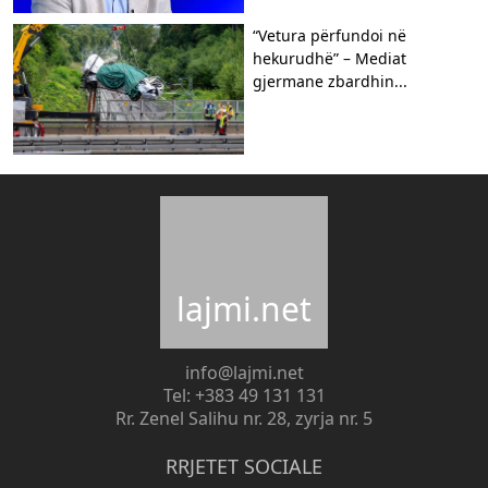
“Vetura përfundoi në
hekurudhë” – Mediat
gjermane zbardhin...
lajmi.net
info@lajmi.net
Tel: +383 49 131 131
Rr. Zenel Salihu nr. 28, zyrja nr. 5
RRJETET SOCIALE