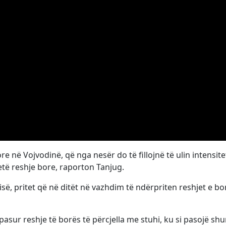
ore në Vojvodinë, që nga nesër do të fillojnë të ulin intensitet
etë reshje bore, raporton Tanjug.
isë, pritet që në ditët në vazhdim të ndërpriten reshjet e bo
pasur reshje të borës të përcjella me stuhi, ku si pasojë sh