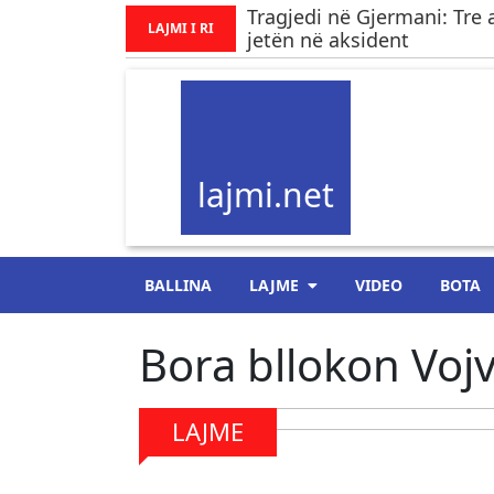
Tragjedi në Gjermani: Tre 
LAJMI I RI
jetën në aksident
lajmi.net
BALLINA
LAJME
VIDEO
BOTA
Bora bllokon Voj
LAJME