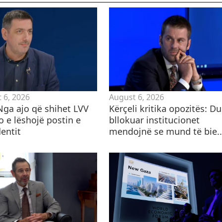
 6, 2026
August 6, 2026
 Nga ajo që shihet LVV
Kërçeli kritika opozitës: D
o e lëshojë postin e
bllokuar institucionet
entit
mendojnë se mund të bie..