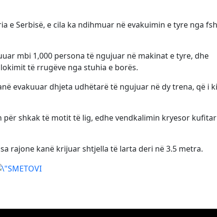
a e Serbisë, e cila ka ndihmuar në evakuimin e tyre nga fsh
uar mbi 1,000 persona të ngujuar në makinat e tyre, dhe
llokimit të rrugëve nga stuhia e borës.
në evakuuar dhjeta udhëtarë të ngujuar në dy trena, që i k
 për shkak të motit të lig, edhe vendkalimin kryesor kufita
sa rajone kanë krijuar shtjella të larta deri në 3.5 metra.