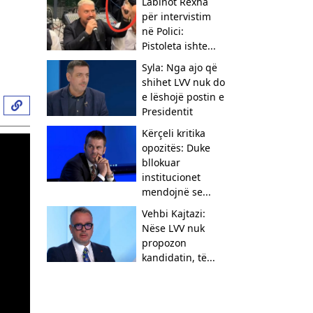
Labinot Rexha
për intervistim
në Polici:
Pistoleta ishte...
Syla: Nga ajo që
shihet LVV nuk do
e lëshojë postin e
Presidentit
Kërçeli kritika
opozitës: Duke
bllokuar
institucionet
mendojnë se...
Vehbi Kajtazi:
Nëse LVV nuk
propozon
kandidatin, të...