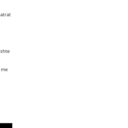
atrat
ishte
r me