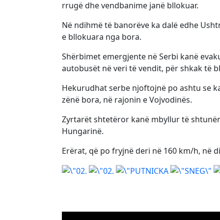
rrugë dhe vendbanime janë bllokuar.
Në ndihmë të banorëve ka dalë edhe Ushtri
e bllokuara nga bora.
Shërbimet emergjente në Serbi kanë evaku
autobusët në veri të vendit, për shkak të b
Hekurudhat serbe njoftojnë po ashtu se ka
zënë bora, në rajonin e Vojvodinës.
Zyrtarët shtetëror kanë mbyllur të shtunën
Hungarinë.
Erërat, që po fryjnë deri në 160 km/h, në di