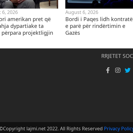
 6, 2026
August 6, 2026
ori amerikan pret që
Bordi i Paqes lidh kontrat
ahja dypartiake ta
e parë për rindërtimin e
 përpara projektligjin
Gazës
RRJETET SOC
©Copyright lajmi.net 2022. All Rights Reserved
Privacy Polic