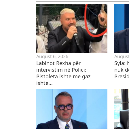
August 6, 2026
August
Labinot Rexha për
Syla:
intervistim në Polici:
nuk d
Pistoleta ishte me gaz,
Presid
ishte...