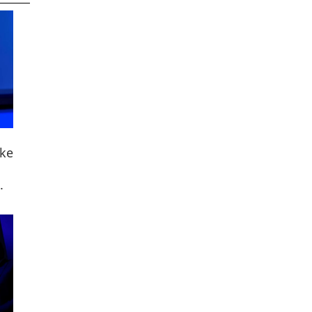
uke
.