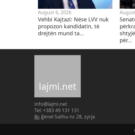
August 6, 2026
August
Vehbi Kajtazi: Nëse LVV nuk
Senat
propozon kandidatin, të
përkr
drejtën mund ta...
shtyjë
për...
lajmi.net
info@lajmi.net
Tel: +383 49 131 131
Rr. Zenel Salihu nr. 28, zyrja
nr. 5