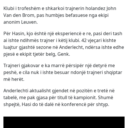
Klubi i trofeshëm e shkarkoi trajnerin holandez John
Van den Brom, pas humbjes befasuese nga ekipi
anonim Leuven.
Për Hasin, kjo është një eksperiencë e re, pasi deri tash
ai ishte ndihmës trajner i këtij klubi. 42 vjeçari kishte
luajtur gjashtë sezone në Anderlecht, ndërsa ishte edhe
pjesë e ekipit tjetër belg, Genk.
Trajneri gjakovar e ka marrë përsipër një detyrë me
peshë, e cila nuk i ishte besuar ndonjë trajneri shqiptar
më herët.
Anderlechti aktualisht gjendet në pozitën e tretë në
tabelë, me pak gjasa për titull të kampionit. Shumë
shpejtë, Hasi do të dalë në konferencë për shtyp.