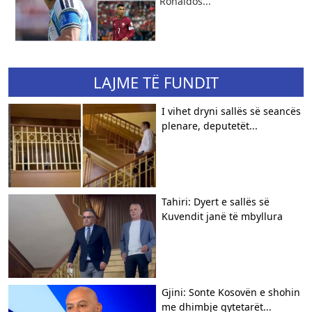
Ronaldos...
LAJME TË FUNDIT
I vihet dryni sallës së seancës
plenare, deputetët...
Tahiri: Dyert e sallës së
Kuvendit janë të mbyllura
Gjini: Sonte Kosovën e shohin
me dhimbje qytetarët...