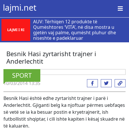
lajmi.net
AUV: Tërhiqen 12 produkte të
Qumështores ‘VITA’, në disa mostra u
LAJMI I RI
gjetën vaj palme, qumësht pluhur dhe
niseshte e padeklaruar
Besnik Hasi zyrtarisht trajner i
Anderlechtit
SPORT
10/03/2014 13:35
Besnik Hasi është edhe zyrtarisht trajner i parë i
Anderlechtit. Gjiganti belg ka njoftuar përmes uebfaqes
së vetë se ia ka besuar postin e kryetrajnerit, ish
futbollistit shqiptar, i cili ishte kapiten i kësaj skuadre në
të kaluarën.