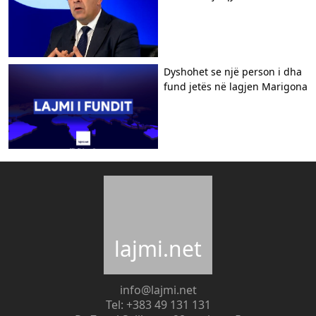
Dyshohet se një person i dha
fund jetës në lagjen Marigona
lajmi.net
info@lajmi.net
Tel: +383 49 131 131