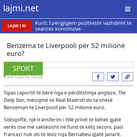
lajmi.net
Kurti: I përgjigjem pozitivisht vazhdimit të
LAJMI I RI
seancës konstituive
Benzema te Liverpooli për 52 milionë
euro?
SPORT
19/01/2015 10:26
Sipas raportit të bërë nga e përditshmja angleze,
The
Daily Star
, mësojmë se Real Madridi do ta shesë
Benzeman te Liverpooli për 52 milionë euro.
Sidoqoftë, një transferim i tillë pritet të bëhet gjatë
verës ose më saktësisht në fund të këtij sezoni, pasi
francezi nuk do të lëviz nga Bernabeu gjatë janarit.