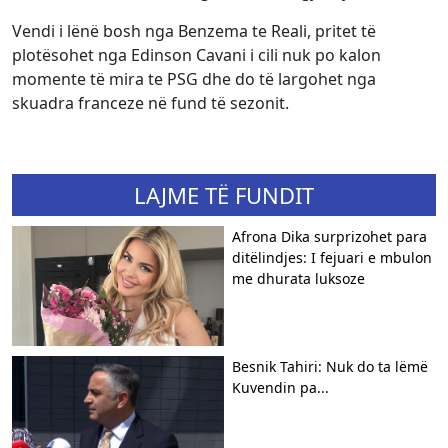
Vendi i lënë bosh nga Benzema te Reali, pritet të
plotësohet nga Edinson Cavani i cili nuk po kalon
momente të mira te PSG dhe do të largohet nga
skuadra franceze në fund të sezonit.
LAJME TË FUNDIT
Afrona Dika surprizohet para
ditëlindjes: I fejuari e mbulon
me dhurata luksoze
Besnik Tahiri: Nuk do ta lëmë
Kuvendin pa...