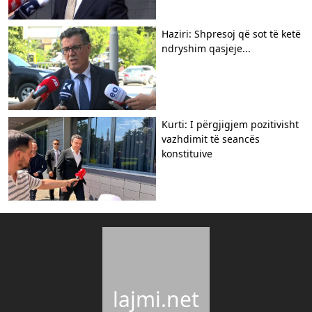
Haziri: Shpresoj që sot të ketë
ndryshim qasjeje...
Kurti: I përgjigjem pozitivisht
vazhdimit të seancës
konstituive
lajmi.net