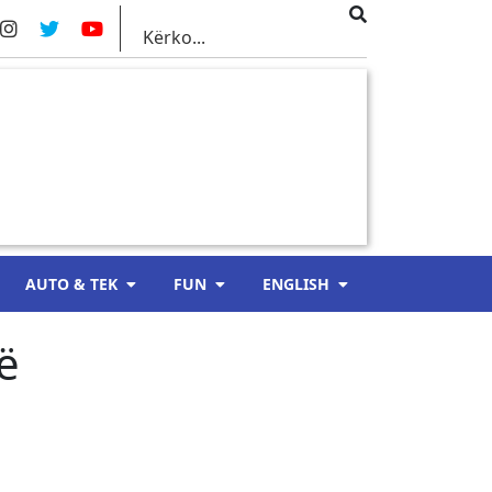
AUTO & TEK
FUN
ENGLISH
ë