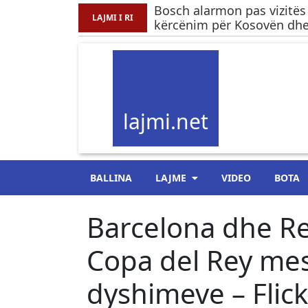
Bosch alarmon pas vizitës
LAJMI I RI
kërcënim për Kosovën dhe.
lajmi.net
BALLINA
LAJME
VIDEO
BOTA
Barcelona dhe Rea
Copa del Rey me
dyshimeve – Flick