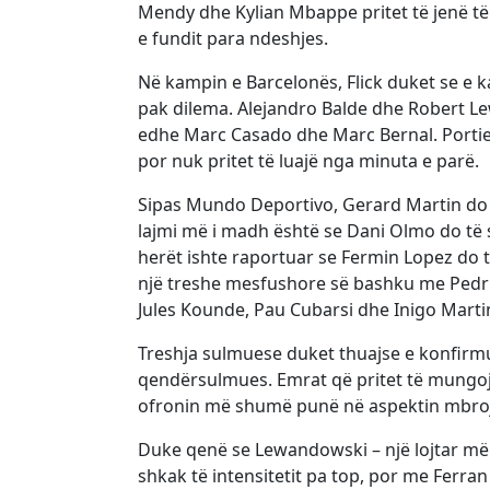
Mendy dhe Kylian Mbappe pritet të jenë të 
e fundit para ndeshjes.
Në kampin e Barcelonës, Flick duket se e 
pak dilema. Alejandro Balde dhe Robert L
edhe Marc Casado dhe Marc Bernal. Portie
por nuk pritet të luajë nga minuta e parë.
Sipas Mundo Deportivo, Gerard Martin do 
lajmi më i madh është se Dani Olmo do të st
herët ishte raportuar se Fermin Lopez do t
një treshe mesfushore së bashku me Pedri
Jules Kounde, Pau Cubarsi dhe Inigo Martin
Treshja sulmuese duket thuajse e konfirm
qendërsulmues. Emrat që pritet të mungojnë
ofronin më shumë punë në aspektin mbrojtë
Duke qenë se Lewandowski – një lojtar më
shkak të intensitetit pa top, por me Ferra