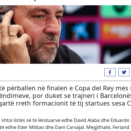
ë përballen në finalen e Copa del Rey mes 
ndimeve, por duket se trajneri i Barcelonë
artë rreth formacionit të tij startues sesa C
shtoi listës së të lënduarve edhe David Alaba dhe Eduardo
 edhe Eder Militao dhe Dani Carvajal. Megjithatë, Ferland