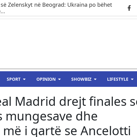
 së Zelenskyt në Beograd: Ukraina po bëhet
..
SPORT
OPINION
SHOWBIZ
LIFESTYLE
l Madrid drejt finales s
s mungesave dhe
 më i qartë se Ancelotti