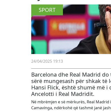
SPORT
24/04/2025 19:13
Barcelona dhe Real Madrid do t
sërë mungesash për shkak të lë
Hansi Flick, është shumë më i q
Ancelotti i Real Madridit.
Në mbrëmjen e së mërkurës, Real Madrid i 
Camavinga, ndërkohë që tashmë janë jashtë