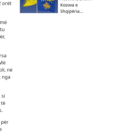
2 orët
Kosova e
Shqipëria...
 më
tu
ër,
rsa
 Më
li, në
t nga
 si
 të
s.
 për
e