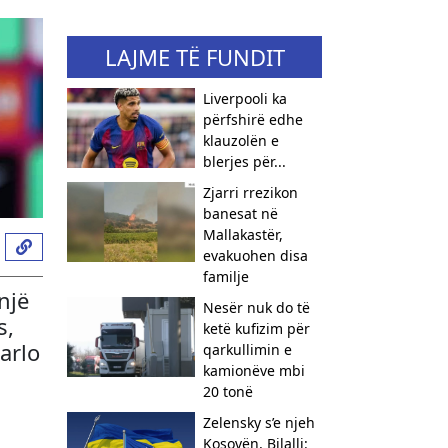
LAJME TË FUNDIT
Liverpooli ka
përfshirë edhe
klauzolën e
blerjes për...
Zjarri rrezikon
banesat në
Mallakastër,
evakuohen disa
familje
një
Nesër nuk do të
s,
ketë kufizim për
arlo
qarkullimin e
kamionëve mbi
20 tonë
Zelensky s’e njeh
Kosovën, Bilalli: