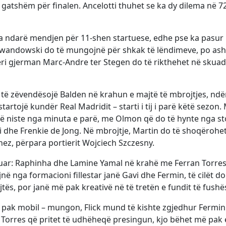
gatshëm për finalen. Ancelotti thuhet se ka dy dilema në 7
ka ndarë mendjen për 11-shen startuese, edhe pse ka pasur
ewandowski do të mungojnë për shkak të lëndimeve, po ash
ri gjerman Marc-Andre ter Stegen do të rikthehet në skuad
të zëvendësojë Balden në krahun e majtë të mbrojtjes, ndë
artojë kundër Real Madridit – starti i tij i parë këtë sezon.
ë niste nga minuta e parë, me Olmon që do të hynte nga sto
 dhe Frenkie de Jong. Në mbrojtje, Martin do të shoqërohe
ez, përpara portierit Wojciech Szczesny.
uar: Raphinha dhe Lamine Yamal në krahë me Ferran Torres
 nga formacioni fillestar janë Gavi dhe Fermin, të cilët do
s, por janë më pak kreativë në të tretën e fundit të fushë
 pak mobil – mungon, Flick mund të kishte zgjedhur Fermin
n Torres që pritet të udhëheqë presingun, kjo bëhet më pak 