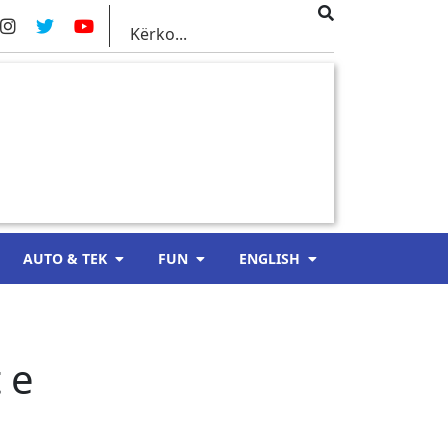
AUTO & TEK
FUN
ENGLISH
–
 e