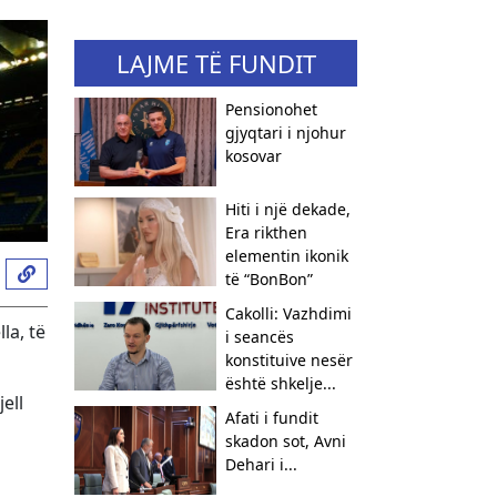
LAJME TË FUNDIT
Pensionohet
gjyqtari i njohur
kosovar
Hiti i një dekade,
Era rikthen
elementin ikonik
të “BonBon”
Cakolli: Vazhdimi
la, të
i seancës
konstituive nesër
është shkelje...
ell
Afati i fundit
skadon sot, Avni
Dehari i...