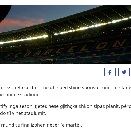
i sezonet e ardhshme dhe përfshinë sponsorizimin në fanel
mërimin e stadiumit.
’ nga sezoni tjetër, nëse gjithçka shkon sipas planit, përcj
o t’i vihet stadiumit.
j mund të finalizohen nesër (e martë).