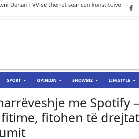
 Avni Dehari i VV-së thërret seancën konstituive
SPORT
OPINION
SHOWBIZ
LIFESTYLE
marrëveshje me Spotify 
itime, fitohen të drejtat
iumit