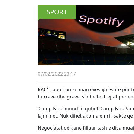
SPORT
07/02/2022 23:17
RAC1 raporton se marrëveshja është për tr
burrave dhe grave, si dhe të drejtat për e
‘Camp Nou’ mund të quhet ‘Camp Nou Spotify
lajmi.net. Nuk dihet akoma emri i saktë që d
Negociatat që kanë filluar tash e disa mua