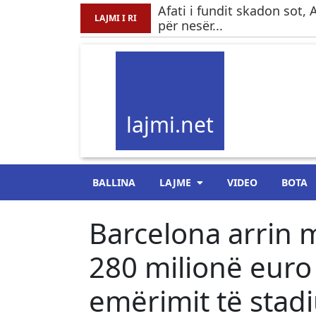
Afati i fundit skadon sot,
LAJMI I RI
për nesër...
lajmi.net
BALLINA
LAJME
VIDEO
BOTA
Barcelona arrin 
280 milionë euro f
emërimit të stad