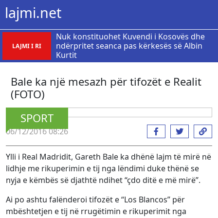
lajmi.net
Nuk konstituohet Kuvendi i Kosovës dhe
ndërpritet seanca pas kërkesës së Albin
LAJMI I RI
Kurtit
Bale ka një mesazh për tifozët e Realit
(FOTO)
SPORT
06/12/2016 08:26
Ylli i Real Madridit, Gareth Bale ka dhënë lajm të mirë në
lidhje me rikuperimin e tij nga lëndimi duke thënë se
nyja e këmbës së djathtë ndihet “çdo ditë e më mirë”.
Ai po ashtu falënderoi tifozët e “Los Blancos” për
mbështetjen e tij në rrugëtimin e rikuperimit nga