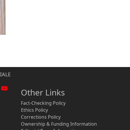
IALE
Other Links
Fact-Checking Policy
Ethics Policy
Corrections Policy
Ownership & Funding Information