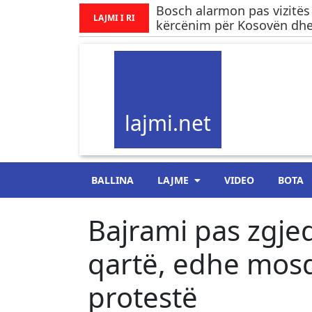
Bosch alarmon pas vizitës
LAJMI I RI
kërcënim për Kosovën dhe.
lajmi.net
BALLINA
LAJME
VIDEO
BOTA
Bajrami pas zgjed
qartë, edhe mosd
protestë