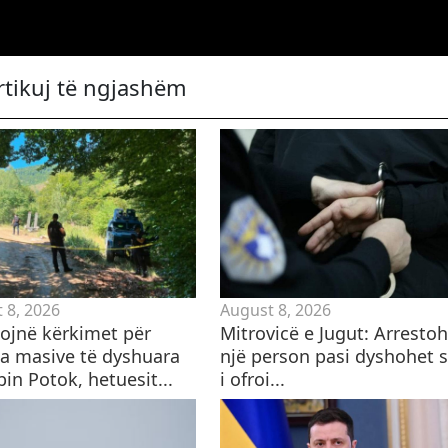
rtikuj të ngjashëm
 8, 2026
August 8, 2026
ojnë kërkimet për
Mitrovicë e Jugut: Arresto
za masive të dyshuara
një person pasi dyshohet 
in Potok, hetuesit...
i ofroi...