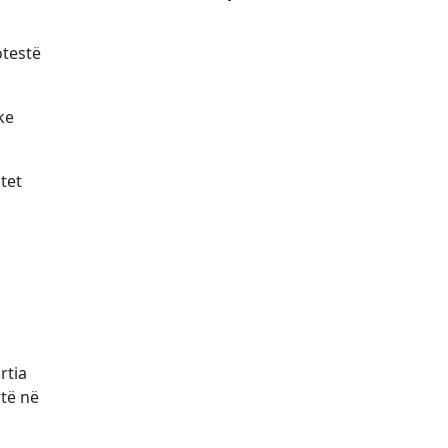
otestë
ke
tet
rtia
të në