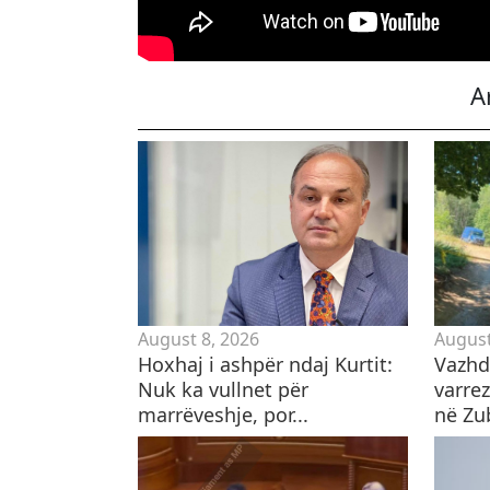
A
August 8, 2026
August
Hoxhaj i ashpër ndaj Kurtit:
Vazhd
Nuk ka vullnet për
varre
marrëveshje, por...
në Zub