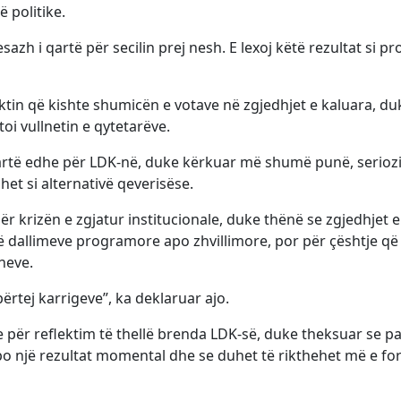
ë politike.
zh i qartë për secilin prej nesh. E lexoj këtë rezultat si pr
ktin që kishte shumicën e votave në zgjedhjet e kaluara, du
oi vullnetin e qytetarëve.
 qartë edhe për LDK-në, duke kërkuar më shumë punë, seriozi
et si alternativë qeverisëse.
për krizën e zgjatur institucionale, duke thënë se zgjedhjet e
 dallimeve programore apo zhvillimore, por për çështje që
neve.
rtej karrigeve”, ka deklaruar ajo.
e për reflektim të thellë brenda LDK-së, duke theksuar se pa
o një rezultat momental dhe se duhet të rikthehet më e for