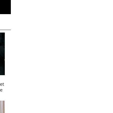
het
se