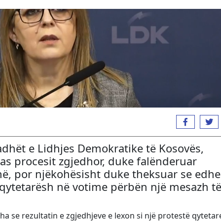
adhët e
Lidhjes Demokratike të Kosovës
,
pas procesit zgjedhor, duke falënderuar
ë, por njëkohësisht duke theksuar se edhe
qytetarësh në votime përbën një mesazh t
a se rezultatin e zgjedhjeve e lexon si një protestë qyteta