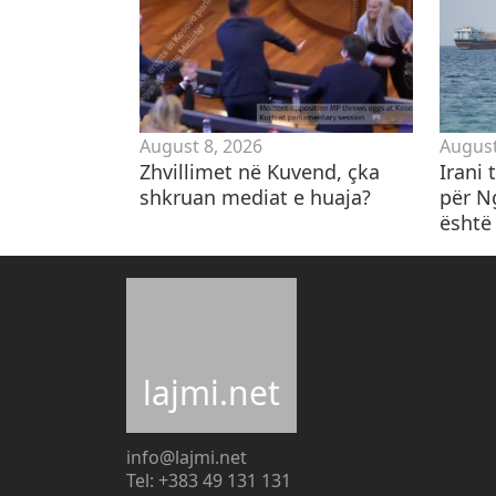
August 8, 2026
August
Zhvillimet në Kuvend, çka
Irani
shkruan mediat e huaja?
për N
është 
lajmi.net
info@lajmi.net
Tel: +383 49 131 131