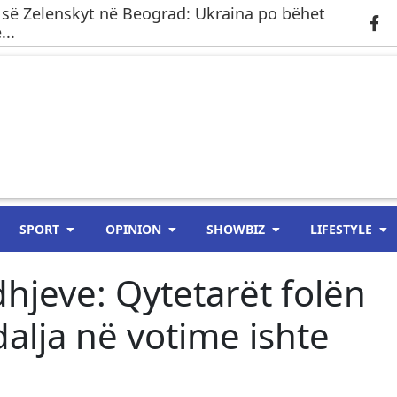
 së Zelenskyt në Beograd: Ukraina po bëhet
..
SPORT
OPINION
SHOWBIZ
LIFESTYLE
hjeve: Qytetarët folën
alja në votime ishte