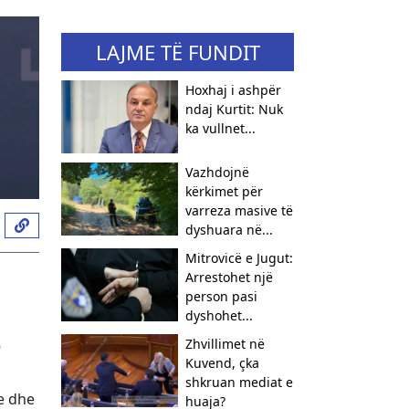
LAJME TË FUNDIT
Hoxhaj i ashpër
ndaj Kurtit: Nuk
ka vullnet...
Vazhdojnë
kërkimet për
varreza masive të
dyshuara në...
Mitrovicë e Jugut:
Arrestohet një
person pasi
dyshohet...
ë
Zhvillimet në
Kuvend, çka
shkruan mediat e
re dhe
huaja?