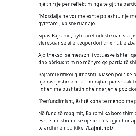
një thirrje për reflektim nga të gjitha partit
“Mosdalja në votime është po ashtu një mesa
qytetare”, ka shkruar ajo.
Sipas Bajramit, qytetarët ndëshkuan subje
vlerësuar se ai e keqpërdori dhe nuk e zbat
Ajo theksoi se mesazhi i votuesve ishte i
dhe përkushtim në mënyrë që partia të shih
Bajrami kritikoi gjithashtu klasën politike 
njëpasnjëshme nuk u mbajtën për shkak të
lidhen me pushtetin dhe ndarjen e pozicio
“Përfundimisht, është koha të mendojmë pë
Në fund të reagimit, Bajrami ka bërë thirrj
është më shumë se një proces zgjedhor ap
të ardhmen politike.
/Lajmi.net/