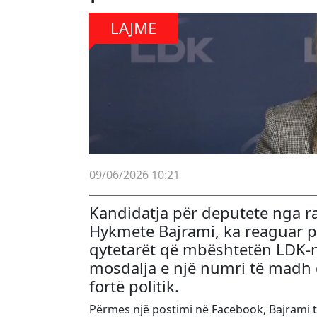
LAJME
09/06/2026 10:21
Kandidatja për deputete nga r
Hykmete Bajrami
, ka reaguar 
qytetarët që mbështetën LDK-n
mosdalja e një numri të madh 
fortë politik.
Përmes një postimi në Facebook, Bajrami th