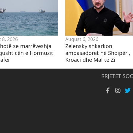
 8, 2026
August 6, 2026
 thotë se marrëveshja
Zelensky shkarkon
gushticën e Hormuzit
ambasadorët në Shqipëri,
afër
Kroaci dhe Mal të Zi
RRJETET SOC