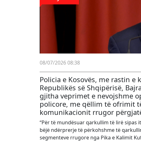
08/07/2026 08:38
Policia e Kosovës, me rastin e k
Republikës së Shqipërisë, Bajr
gjitha veprimet e nevojshme o
policore, me qëllim të ofrimit t
komunikacionit rrugor përgjatë
“Për të mundësuar qarkullim të lirë sipas it
bëjë ndërprerje të përkohshme të qarkullimi
segmenteve rrugore nga Pika e Kalimit Kuf