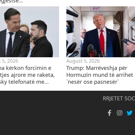
gjësisë...
 5, 2026
August 5, 2026
na kërkon forcimin e
Trump: Marrëveshja për
tjes ajrore me raketa,
Hormuzin mund të arrihet
sky telefonatë me...
`nesër ose pasnesër`
RRJETET SOC