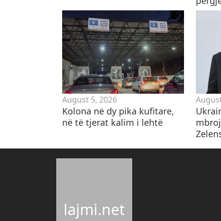
përgje
August 5, 2026
August
Kolona në dy pika kufitare,
Ukrai
në të tjerat kalim i lehtë
mbroj
Zelen
lajmi.net