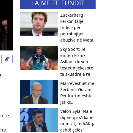
LAJME TË FUNDIT
Zuckerberg i
kërkon falje
Indisë për
përmbajtjet
abuzive në Meta
Sky Sport: Të
enjtën Fisnik
Asllani i kryen
testet mjekësore
ë
te skuadra e re
Marrëveshjet me
Serbinë, Gorani:
Për Kurtin është
jetike...
Valon Syla: Na e
do të
dijmë që s’i kanë
numrat, te AAK-ja
dhe
është çelësi