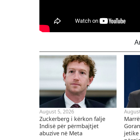
A
August 5, 2026
August
Zuckerberg i kërkon falje
Marrë
Indisë për përmbajtjet
Gorani
abuzive në Meta
jetike