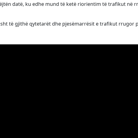
jëjtën datë, ku edhe mund të ketë riorientim të trafikut në 
sht të gjithë qytetarët dhe pjesëmarrësit e trafikut rrugor 