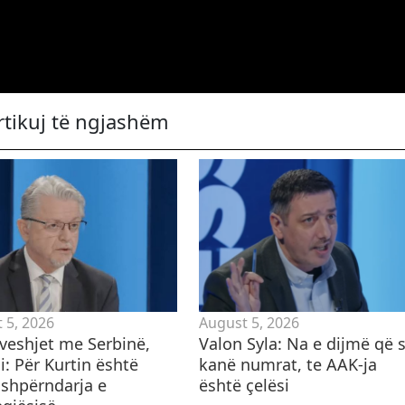
rtikuj të ngjashëm
 5, 2026
August 5, 2026
veshjet me Serbinë,
Valon Syla: Na e dijmë që s
: Për Kurtin është
kanë numrat, te AAK-ja
 shpërndarja e
është çelësi