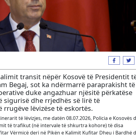
alimit transit nëpër Kosovë të Presidentit t
am Begaj, sot ka ndërmarrë paraprakisht të
perative duke angazhuar njësitë përkatëse
ë sigurisë dhe rrjedhës së lirë të
 rrugëve lëvizëse të eskortës.
inerarit të lëvizjes, me datën 08.07.2026, Policia e Kosovës 
t të trafikut (në intervale të shkurtra kohore) të disa
itar Vërmicë deri në Pikën e Kalimit Kufitar Dheu i Bardhë 