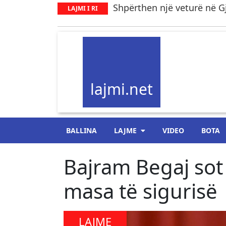
Shpërthen një veturë në Gj
LAJMI I RI
lajmi.net
BALLINA
LAJME
VIDEO
BOTA
Bajram Begaj sot
masa të sigurisë
LAJME