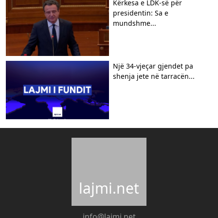
Kërkesa e LDK-së për
presidentin: Sa e
mundshme...
Një 34-vjeçar gjendet pa
shenja jete në tarracën...
lajmi.net
info@lajmi.net