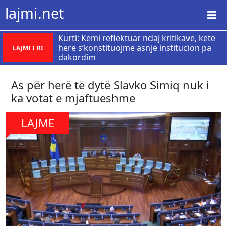
lajmi.net
Kurti: Kemi reflektuar ndaj kritikave, këtë
herë s’konstituojmë asnjë institucion pa
LAJMI I RI
dakordim
As për herë të dytë Slavko Simiq nuk i
ka votat e mjaftueshme
LAJME