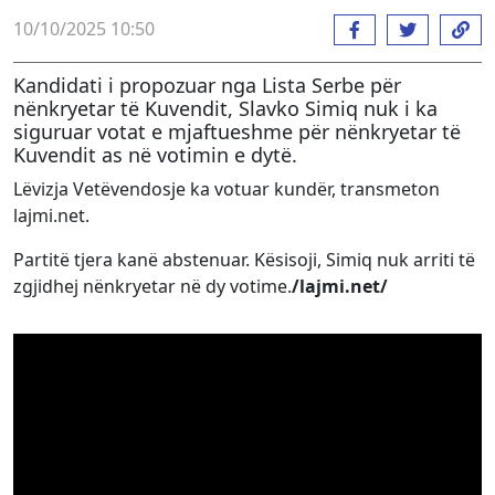
10/10/2025 10:50
Kandidati i propozuar nga Lista Serbe për
nënkryetar të Kuvendit, Slavko Simiq nuk i ka
siguruar votat e mjaftueshme për nënkryetar të
Kuvendit as në votimin e dytë.
Lëvizja Vetëvendosje ka votuar kundër, transmeton
lajmi.net.
Partitë tjera kanë abstenuar. Kësisoji, Simiq nuk arriti të
zgjidhej nënkryetar në dy votime.
/lajmi.net/