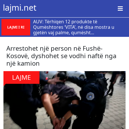
lajmi.net
AUV: Tërhiqen 12 produkte të
Qumështores ‘VITA’, në disa mostra u
LAJMI I RI
gjetën vaj palme, qumësht...
Arrestohet një person në Fushë-
Kosovë, dyshohet se vodhi naftë nga
një kamion
LAJME