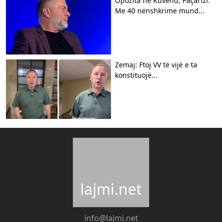
Opozita në Kuvend, Paçarizi:
Me 40 nënshkrime mund...
Zemaj: Ftoj VV të vijë e ta
konstituojë...
lajmi.net
info@lajmi.net