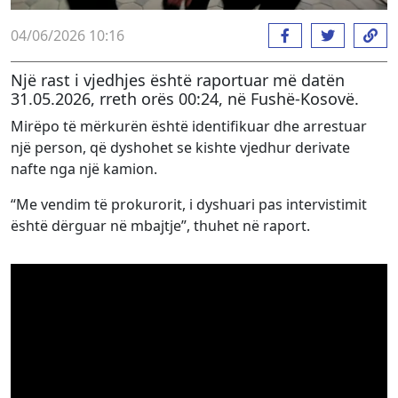
04/06/2026 10:16
Një rast i vjedhjes është raportuar më datën
31.05.2026, rreth orës 00:24, në Fushë-Kosovë.
Mirëpo të mërkurën është identifikuar dhe arrestuar
një person, që dyshohet se kishte vjedhur derivate
nafte nga një kamion.
“Me vendim të prokurorit, i dyshuari pas intervistimit
është dërguar në mbajtje”, thuhet në raport.