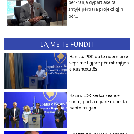
përkrahja dypartiake ta
shtyjë përpara projektligjin
për...
LAJME TË FUNDIT
Hamza: PDK do të ndërmarrë
veprime ligjore për mbrojtjen
e Kushtetutës
Haziri: LDK kërkoi seancë
sonte, partia e parë duhej ta
hapte rrugën