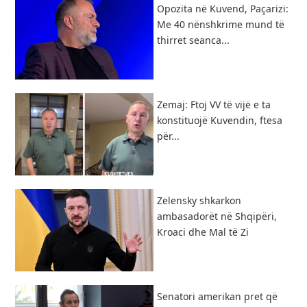
Opozita në Kuvend, Paçarizi:
Me 40 nënshkrime mund të
thirret seanca...
Zemaj: Ftoj VV të vijë e ta
konstituojë Kuvendin, ftesa
për...
Zelensky shkarkon
ambasadorët në Shqipëri,
Kroaci dhe Mal të Zi
Senatori amerikan pret që