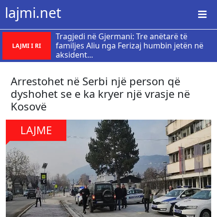
lajmi.net
Tragjedi në Gjermani: Tre anëtarë të
familjes Aliu nga Ferizaj humbin jetën në
LAJMI I RI
aksident...
Arrestohet në Serbi një person që
dyshohet se e ka kryer një vrasje në
Kosovë
LAJME