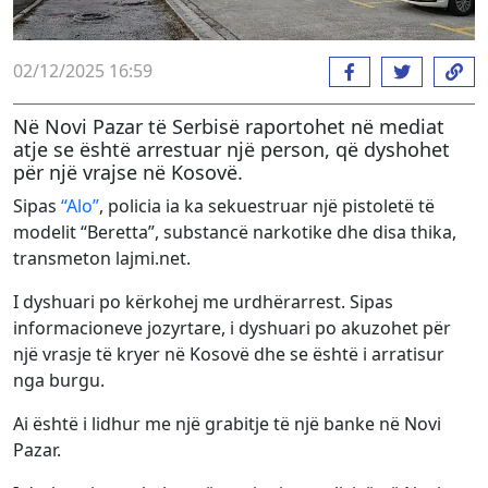
02/12/2025 16:59
Në Novi Pazar të Serbisë raportohet në mediat
atje se është arrestuar një person, që dyshohet
për një vrajse në Kosovë.
Sipas
“Alo”
, policia ia ka sekuestruar një pistoletë të
modelit “Beretta”, substancë narkotike dhe disa thika,
transmeton lajmi.net.
I dyshuari po kërkohej me urdhërarrest. Sipas
informacioneve jozyrtare, i dyshuari po akuzohet për
një vrasje të kryer në Kosovë dhe se është i arratisur
nga burgu.
Ai është i lidhur me një grabitje të një banke në Novi
Pazar.