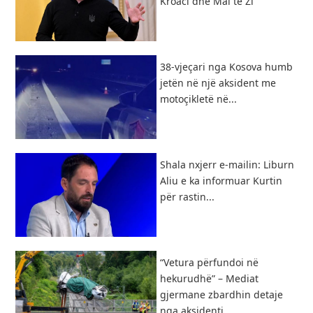
Kroaci dhe Mal të Zi
38-vjeçari nga Kosova humb
jetën në një aksident me
motoçikletë në...
Shala nxjerr e-mailin: Liburn
Aliu e ka informuar Kurtin
për rastin...
“Vetura përfundoi në
hekurudhë” – Mediat
gjermane zbardhin detaje
nga aksidenti...