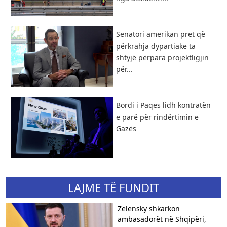
Senatori amerikan pret që
përkrahja dypartiake ta
shtyjë përpara projektligjin
për...
Bordi i Paqes lidh kontratën
e parë për rindërtimin e
Gazës
LAJME TË FUNDIT
Zelensky shkarkon
ambasadorët në Shqipëri,