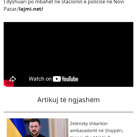
I dyshuari po mbahet në stacionin e policisë në Novi
Pazar./
lajmi.net/
Artikuj të ngjashëm
Zelensky shkarkon
ambasadorët në Shqipëri,