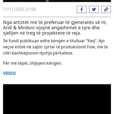
11/11/2025 21:58
Nga artistët më të preferuar të gjeneratës së re,
Ardi & Mirdoni vijojnë angazhimet e tyre dhe
sjelljen në treg të projekteve të reja.
Së fundi publikuan edhe këngën e titulluar “Keq”. Ajo
veçse është në sajtin zyrtar të produksionit Fole, me të
cilin bashkëpunon dyshja përkatëse.
Për më tepër, shijojeni këngën.
VIDEO