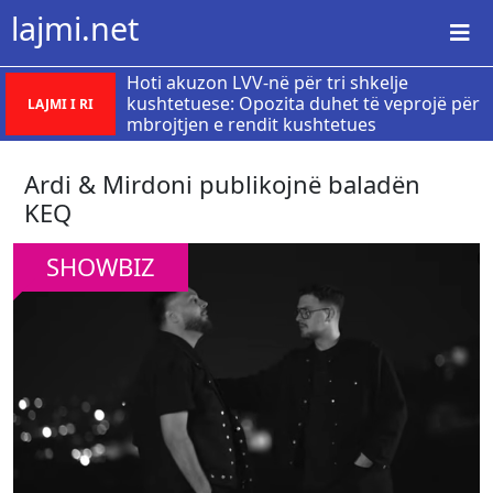
lajmi.net
Hoti akuzon LVV-në për tri shkelje
kushtetuese: Opozita duhet të veprojë për
LAJMI I RI
mbrojtjen e rendit kushtetues
Ardi & Mirdoni publikojnë baladën
KEQ
SHOWBIZ