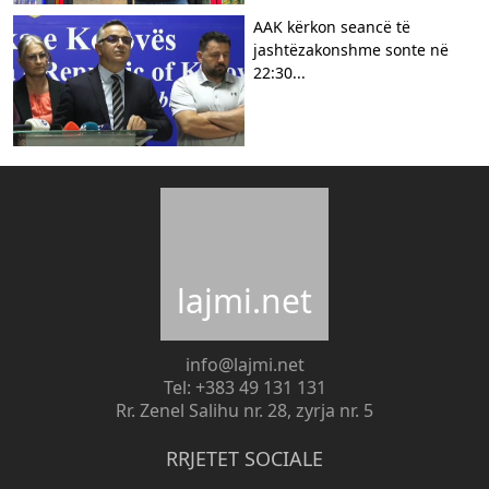
AAK kërkon seancë të
jashtëzakonshme sonte në
22:30...
lajmi.net
info@lajmi.net
Tel: +383 49 131 131
Rr. Zenel Salihu nr. 28, zyrja nr. 5
RRJETET SOCIALE