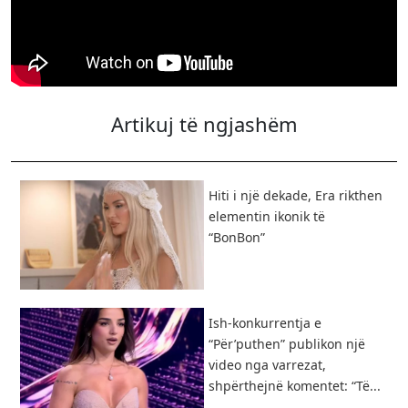
Artikuj të ngjashëm
Hiti i një dekade, Era rikthen
elementin ikonik të
“BonBon”
Ish-konkurrentja e
“Për’puthen” publikon një
video nga varrezat,
shpërthejnë komentet: “Të...