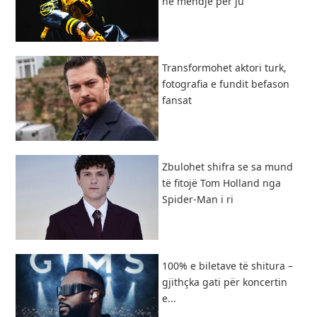
në mendje për ju
Transformohet aktori turk,
fotografia e fundit befason
fansat
Zbulohet shifra se sa mund
të fitojë Tom Holland nga
Spider-Man i ri
100% e biletave të shitura –
gjithçka gati për koncertin
e...