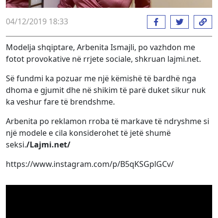
04/12/2019 18:33
Modelja shqiptare, Arbenita Ismajli, po vazhdon me
fotot provokative në rrjete sociale, shkruan lajmi.net.
Së fundmi ka pozuar me një këmishë të bardhë nga
dhoma e gjumit dhe në shikim të parë duket sikur nuk
ka veshur fare të brendshme.
Arbenita po reklamon rroba të markave të ndryshme si
një modele e cila konsiderohet të jetë shumë
seksi.
/Lajmi.net/
https://www.instagram.com/p/B5qKSGplGCv/