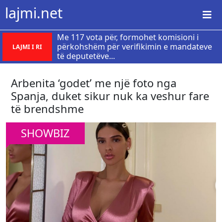
lajmi.net
Me 117 vota për, formohet komisioni i
përkohshëm për verifikimin e mandateve
LAJMI I RI
të deputetëve...
Arbenita ‘godet’ me një foto nga
Spanja, duket sikur nuk ka veshur fare
të brendshme
SHOWBIZ