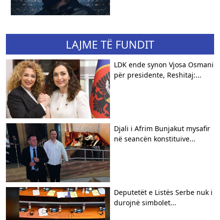
LAJME TË FUNDIT
LDK ende synon Vjosa Osmani
për presidente, Reshitaj:...
Djali i Afrim Bunjakut mysafir
në seancën konstituive...
Deputetët e Listës Serbe nuk i
durojnë simbolet...