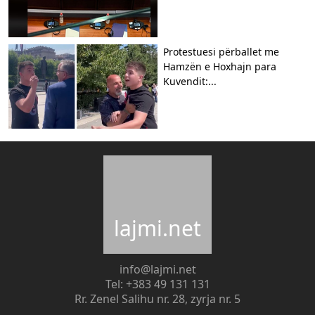
Protestuesi përballet me
Hamzën e Hoxhajn para
Kuvendit:...
lajmi.net
info@lajmi.net
Tel: +383 49 131 131
Rr. Zenel Salihu nr. 28, zyrja nr. 5