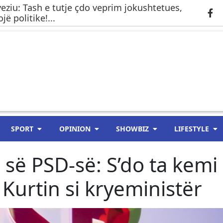
ryeziu: Tash e tutje çdo veprim jokushtetues,
jë politike!...
SPORT
OPINION
SHOWBIZ
LIFESTYLE
ë së PSD-së: S’do ta kemi
Kurtin si kryeministër