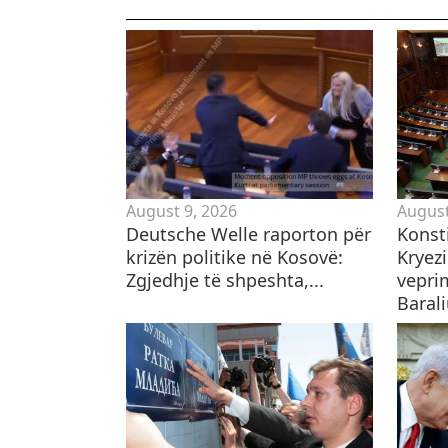
August 9, 2026
August
Deutsche Welle raporton për
​Konst
krizën politike në Kosovë:
Kryezi
Zgjedhje të shpeshta,...
vepri
Baraliu