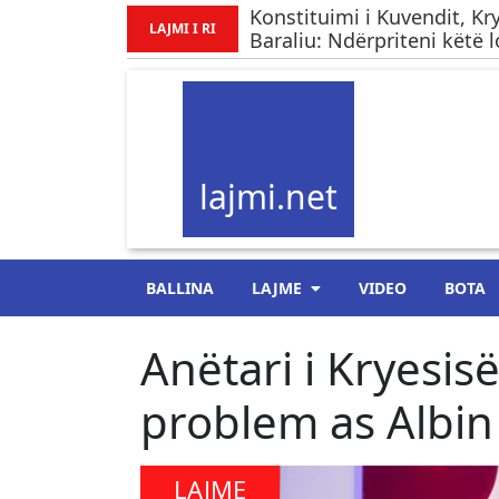
​Konstituimi i Kuvendit, K
LAJMI I RI
Baraliu: Ndërpriteni këtë lo
lajmi.net
BALLINA
LAJME
VIDEO
BOTA
Anëtari i Kryesis
problem as Albin 
LAJME