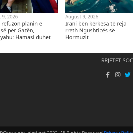
 9, 2026
August 9, 2026
i refuzon planin e
​Irani bën kërkesa të reja
së për Gazën,
rreth Ngushticës së
yahu: Hamasi duhet
Hormuzit
RRJETET SOC
©Copyright lajmi.net 2022. All Rights Reserved
Privacy Polic