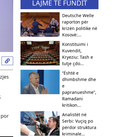
LAJME TË FUNDIT
Deutsche Welle
raporton për
krizën politike në
Kosovë:...
​Konstituimi i
Kuvendit,
Kryeziu: Tash e
tutje çdo...
“Është e
zjes
dhimbshme dhe
e
papranueshme”,
,
Ramadani
kritikon...
Analistët në
 por
Serbi: Vuçiq po
përdor struktura
kriminale...