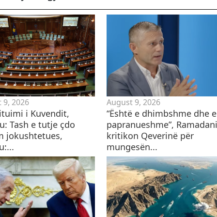
 9, 2026
August 9, 2026
ituimi i Kuvendit,
“Është e dhimbshme dhe e
u: Tash e tutje çdo
papranueshme”, Ramadan
m jokushtetues,
kritikon Qeverinë për
:...
mungesën...