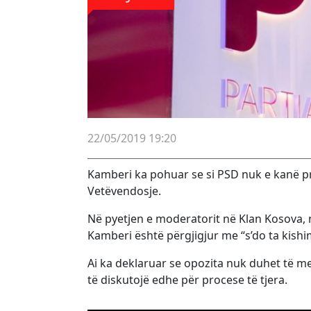
22/05/2019 19:20
Kamberi ka pohuar se si PSD nuk e kanë pr
Vetëvendosje.
Në pyetjen e moderatorit në Klan Kosova, 
Kamberi është përgjigjur me “s’do ta kish
Ai ka deklaruar se opozita nuk duhet të m
të diskutojë edhe për procese të tjera.