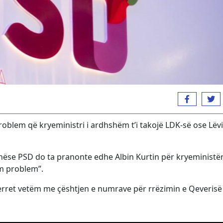
oblem që kryeministri i ardhshëm t’i takojë LDK-së ose Lëvi
nëse PSD do ta pranonte edhe Albin Kurtin për kryeministër
im problem”.
erret vetëm me çështjen e numrave për rrëzimin e Qeverisë