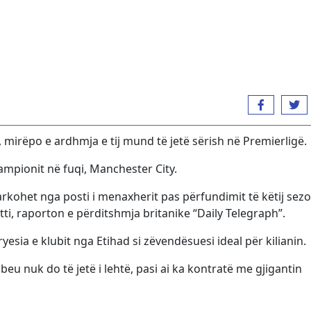
, mirëpo e ardhmja e tij mund të jetë sërish në Premierligë.
kampionit në fuqi, Manchester City.
rkohet nga posti i menaxherit pas përfundimit të këtij sezo
ti, raporton e përditshmja britanike “Daily Telegraph”.
ryesia e klubit nga Etihad si zëvendësuesi ideal për kilianin.
beu nuk do të jetë i lehtë, pasi ai ka kontratë me gjigantin