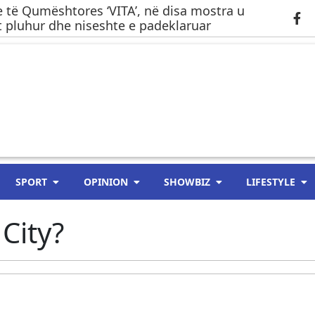
 të Qumështores ‘VITA’, në disa mostra u
 pluhur dhe niseshte e padeklaruar
SPORT
OPINION
SHOWBIZ
LIFESTYLE
City?