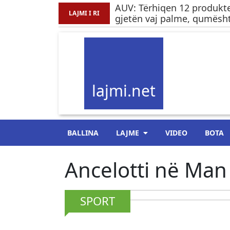
AUV: Tërhiqen 12 produkte
LAJMI I RI
gjetën vaj palme, qumësht
lajmi.net
BALLINA
LAJME
VIDEO
BOTA
Ancelotti në Man 
SPORT