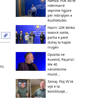
Hamza: PDK do të
ndërmarrë
veprime ligjore
për mbrojtjen e
Kushtetutës
Haziri: LDK kërkoi
seancë sonte,
partia e parë
duhej ta hapte
rrugën
Opozita në
Kuvend, Paçarizi:
Me 40
ni,
nënshkrime
mund...
Zemaj: Ftoj VV të
vijë e ta
konstituojë...