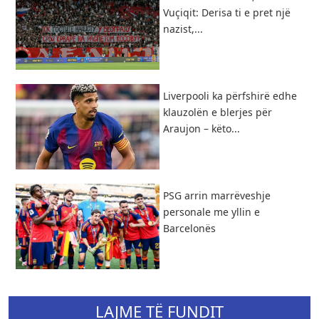
Vuçiqit: Derisa ti e pret një
nazist,...
Liverpooli ka përfshirë edhe
klauzolën e blerjes për
Araujon – këto...
PSG arrin marrëveshje
personale me yllin e
Barcelonës
LAJME TË FUNDIT