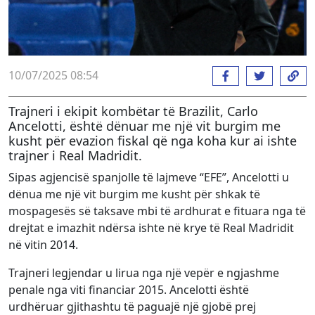
10/07/2025 08:54
Trajneri i ekipit kombëtar të Brazilit, Carlo
Ancelotti, është dënuar me një vit burgim me
kusht për evazion fiskal që nga koha kur ai ishte
trajner i Real Madridit.
Sipas agjencisë spanjolle të lajmeve “EFE”, Ancelotti u
dënua me një vit burgim me kusht për shkak të
mospagesës së taksave mbi të ardhurat e fituara nga të
drejtat e imazhit ndërsa ishte në krye të Real Madridit
në vitin 2014.
Trajneri legjendar u lirua nga një vepër e ngjashme
penale nga viti financiar 2015. Ancelotti është
urdhëruar gjithashtu të paguajë një gjobë prej