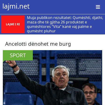
lajmi.net
Muja publikon rezultatet: Qumështi, djathi,
maza dhe të gjitha 26 produktet e
LAJMI I RI
qumështores “Vita” kanë vaj palme e
qumësht pluhur
​Ancelotti dënohet me burg
SPORT