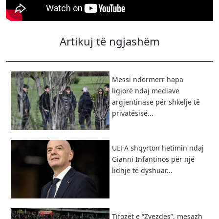
Artikuj të ngjashëm
Messi ndërmerr hapa
ligjorë ndaj mediave
argjentinase për shkelje të
privatësisë...
UEFA shqyrton hetimin ndaj
Gianni Infantinos për një
lidhje të dyshuar...
Tifozët e “Zvezdës”, mesazh