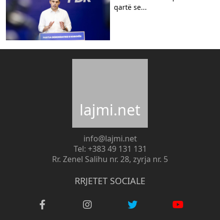
qartë se...
lajmi.net
info@lajmi.net
Tel: +383 49 131 131
Rr. Zenel Salihu nr. 28, zyrja nr. 5
RRJETET SOCIALE