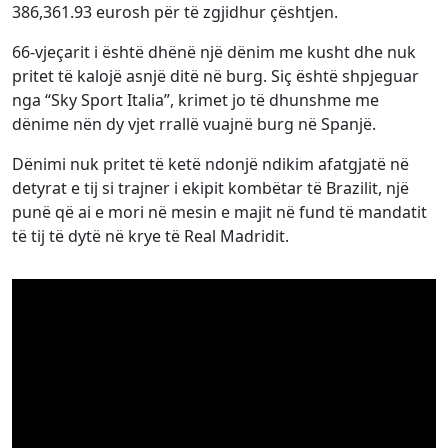
386,361.93 eurosh për të zgjidhur çështjen.
66-vjeçarit i është dhënë një dënim me kusht dhe nuk
pritet të kalojë asnjë ditë në burg. Siç është shpjeguar
nga “Sky Sport Italia”, krimet jo të dhunshme me
dënime nën dy vjet rrallë vuajnë burg në Spanjë.
Dënimi nuk pritet të ketë ndonjë ndikim afatgjatë në
detyrat e tij si trajner i ekipit kombëtar të Brazilit, një
punë që ai e mori në mesin e majit në fund të mandatit
të tij të dytë në krye të Real Madridit.