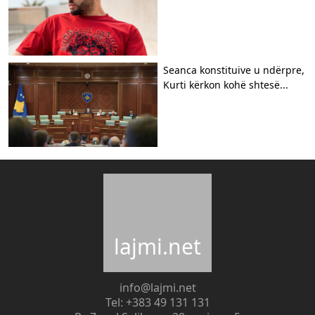
Seanca konstituive u ndërpre,
Kurti kërkon kohë shtesë...
lajmi.net
info@lajmi.net
Tel: +383 49 131 131