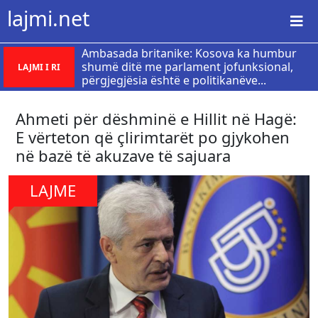
lajmi.net
Ambasada britanike: Kosova ka humbur
shumë ditë me parlament jofunksional,
LAJMI I RI
përgjegjësia është e politikanëve...
Ahmeti për dëshminë e Hillit në Hagë:
E vërteton që çlirimtarët po gjykohen
në bazë të akuzave të sajuara
LAJME