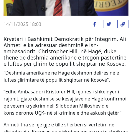
14/11/2025 18:03
Kryetari i Bashkimit Demokratik për Integrim, Ali
Ahmeti e ka adresuar dëshminë e ish-
ambasadorit, Christopher Hill, në Hagë, duke
thënë që dëshmia amerikane e tregon pastërtinë
e luftës për çlirim të popullit shqiptar në Kosovë.
“Dëshmia amerikane në Hagë dëshmon dëlirësinë e
luftës çlirimtare të popullit shqiptar në Kosovë”.
“Edhe Ambasadori Kristofer Hill, njohës i shkëlqyer i
rajonit, gjatë dëshmisë së kësaj jave në Hagë konfirmoi
që vetëm kryekrimineli Sllobodan Millosheviq e
konsideronte UÇK- në si kriminele dhe askush tjetër”.
Ahmeti tha se një gjë e tillë shërben si vërtetim që
clirimtarët e Kosovës po gjykohen me akuza të shpikura