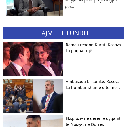
për...
LAJME TË FUNDIT
Rama i reagon Kurtit: Kosova
ka paguar një...
Ambasada britanike: Kosova
ka humbur shumë ditë me...
Eksploziv në derën e dyqanit
të Noizy-t në Durrës