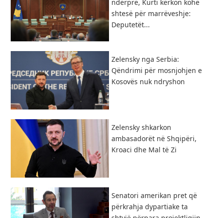
ndërpre, Kurti kërkon kohë
shtesë për marrëveshje:
Deputetët...
Zelensky nga Serbia:
Qëndrimi për mosnjohjen e
Kosovës nuk ndryshon
Zelensky shkarkon
ambasadorët në Shqipëri,
Kroaci dhe Mal të Zi
Senatori amerikan pret që
përkrahja dypartiake ta
shtyjë përpara projektligjin