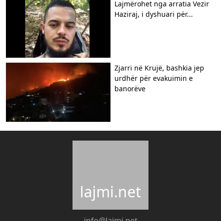
Lajmërohet nga arratia Vezir
Haziraj, i dyshuari për...
Zjarri në Krujë, bashkia jep
urdhër për evakuimin e
banorëve
lajmi.net
info@lajmi.net