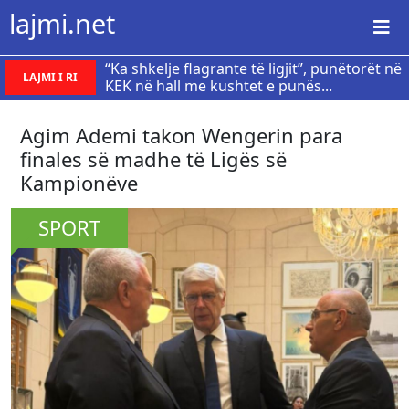
lajmi.net
“Ka shkelje flagrante të ligjit”, punëtorët në
LAJMI I RI
KEK në hall me kushtet e punës...
Agim Ademi takon Wengerin para
finales së madhe të Ligës së
Kampionëve
SPORT