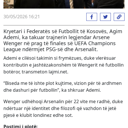
30/05/2026 16:21
Kryetari i Federatës së Futbollit të Kosovës, Agim
Ademi, ka takuar trajnerin legjendar Arsene
Wenger në prag të finales së UEFA Champions
League ndërmjet PSG-së dhe Arsenalit.
Ademi e cilësoi takimin si frymëzues, duke vlerësuar
kontributin e jashtëzakonshëm të Wengerit në futbollin
botëror, transmeton lajmi.net.
“Biseda me të ishte plot kujtime, vizion për të ardhmen
dhe dashuri për futbollin”, ka shkruar Ademi.
Wenger udhëhoqi Arsenalin për 22 vite me radhë, duke
ndërtuar një identitet dhe filozofi që vazhdon të jetë
pjesë e klubit londinez edhe sot.
Postimi i plotë: