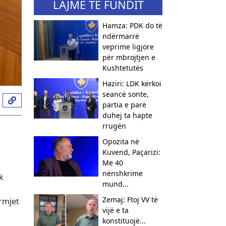
LAJME TË FUNDIT
Hamza: PDK do të
ndërmarrë
veprime ligjore
për mbrojtjen e
Kushtetutës
Haziri: LDK kërkoi
seancë sonte,
partia e parë
duhej ta hapte
rrugën
Opozita në
Kuvend, Paçarizi:
Me 40
nënshkrime
k
mund...
Zemaj: Ftoj VV të
rmjet
vijë e ta
konstituojë...