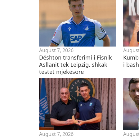
August 7, 2026
August
Dështon transferimi i Fisnik
Kumbu
Asllanit tek Leipzig, shkak
i bas
testet mjekësore
August 7, 2026
August