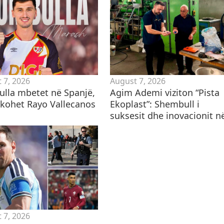
 7, 2026
August 7, 2026
lla mbetet në Spanjë,
Agim Ademi viziton “Pista
hkohet Rayo Vallecanos
Ekoplast”: Shembull i
suksesit dhe inovacionit në
 7, 2026