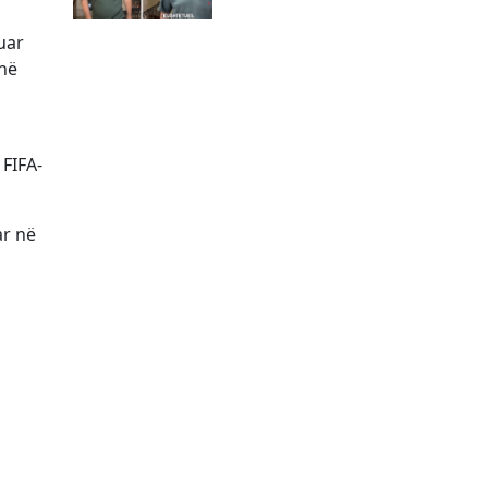
uar
 në
FIFA-
ar në