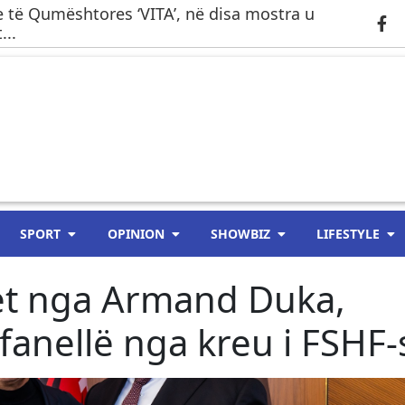
 të Qumështores ‘VITA’, në disa mostra u
...
SPORT
OPINION
SHOWBIZ
LIFESTYLE
et nga Armand Duka,
fanellë nga kreu i FSHF-