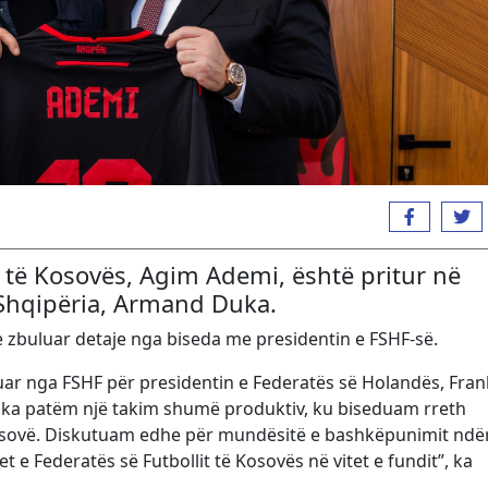
it të Kosovës, Agim Ademi, është pritur në
 Shqipëria, Armand Duka.
uke zbuluar detaje nga biseda me presidentin e FSHF-së.
izuar nga FSHF për presidentin e Federatës së Holandës, Fran
a patëm një takim shumë produktiv, ku biseduam rreth
ë Kosovë. Diskutuam edhe për mundësitë e bashkëpunimit ndë
et e Federatës së Futbollit të Kosovës në vitet e fundit”, ka