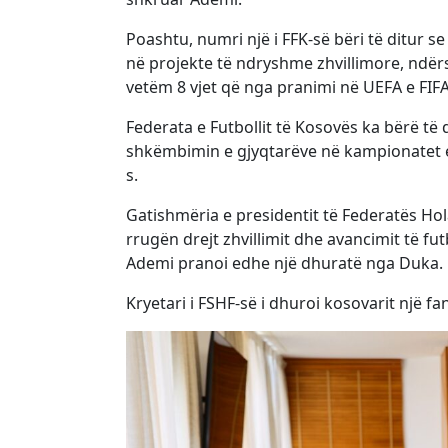
Poashtu, numri një i FFK-së bëri të ditur
në projekte të ndryshme zhvillimore, ndër
vetëm 8 vjet që nga pranimi në UEFA e FIFA
Federata e Futbollit të Kosovës ka bërë të
shkëmbimin e gjyqtarëve në kampionatet e
s.
Gatishmëria e presidentit të Federatës Hol
rrugën drejt zhvillimit dhe avancimit të fu
Ademi pranoi edhe një dhuratë nga Duka.
Kryetari i FSHF-së i dhuroi kosovarit një fan