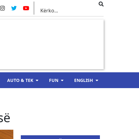
AUTO & TEK
FUN
ENGLISH
së