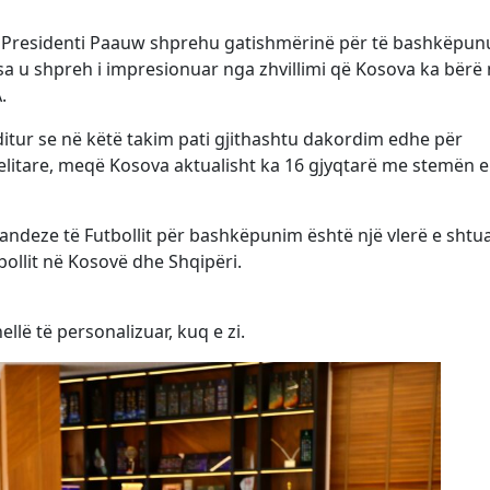
 se Presidenti Paauw shprehu gatishmërinë për të bashkëpun
sa u shpreh i impresionuar nga zhvillimi që Kosova ka bërë
.
 ditur se në këtë takim pati gjithashtu dakordim edhe për
litare, meqë Kosova aktualisht ka 16 gjyqtarë me stemën e 
andeze të Futbollit për bashkëpunim është një vlerë e shtu
tbollit në Kosovë dhe Shqipëri.
ellë të personalizuar, kuq e zi.