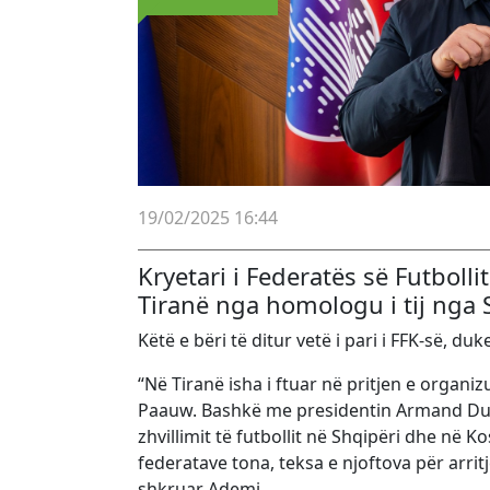
19/02/2025 16:44
Kryetari i Federatës së Futboll
Tiranë nga homologu i tij nga
Këtë e bëri të ditur vetë i pari i FFK-së, d
“Në Tiranë isha i ftuar në pritjen e organ
Paauw. Bashkë me presidentin Armand Duk
zhvillimit të futbollit në Shqipëri dhe n
federatave tona, teksa e njoftova për arritj
shkruar Ademi.