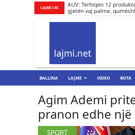
AUV: Tërhiqen 12 produkte
LAJMI I RI
gjetën vaj palme, qumësht
lajmi.net
BALLINA
LAJME
VIDEO
BOTA
Agim Ademi prit
pranon edhe një 
SPORT