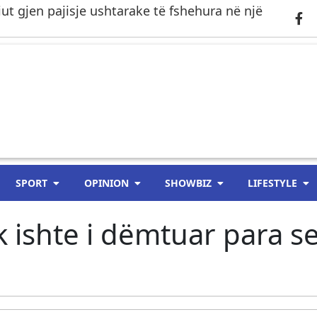
riut gjen pajisje ushtarake të fshehura në një
SPORT
OPINION
SHOWBIZ
LIFESTYLE
 ishte i dëmtuar para s