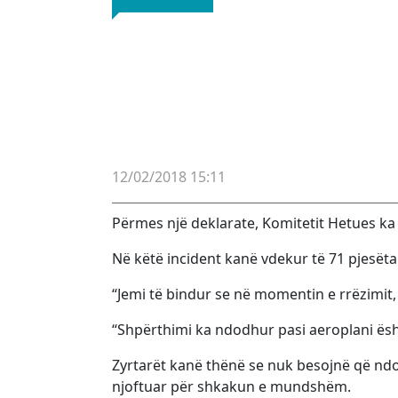
12/02/2018 15:11
Përmes një deklarate, Komitetit Hetues ka 
Në këtë incident kanë vdekur të 71 pjesët
“Jemi të bindur se në momentin e rrëzimit,
“Shpërthimi ka ndodhur pasi aeroplani ësh
Zyrtarët kanë thënë se nuk besojnë që ndo
njoftuar për shkakun e mundshëm.