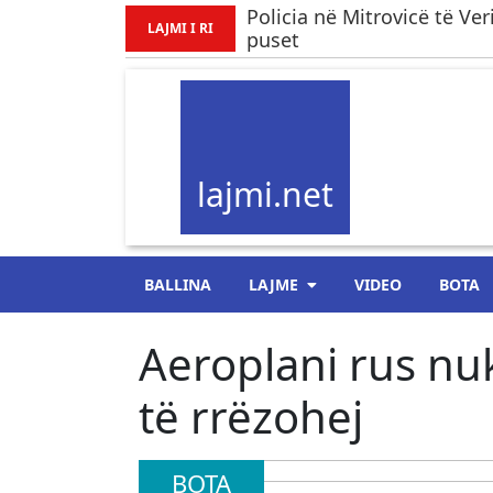
​Policia në Mitrovicë të Ve
LAJMI I RI
puset
lajmi.net
BALLINA
LAJME
VIDEO
BOTA
Aeroplani rus nuk
të rrëzohej
BOTA