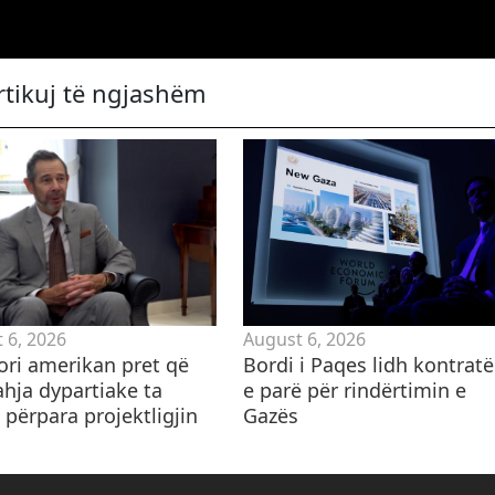
rtikuj të ngjashëm
 6, 2026
August 6, 2026
ori amerikan pret që
Bordi i Paqes lidh kontrat
ahja dypartiake ta
e parë për rindërtimin e
 përpara projektligjin
Gazës