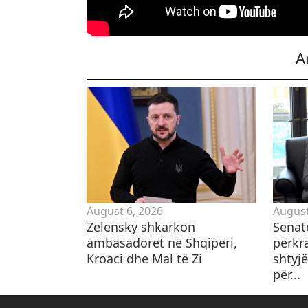
A
August 6, 2026
August
Zelensky shkarkon
Senat
ambasadorët në Shqipëri,
përkr
Kroaci dhe Mal të Zi
shtyjë
për...