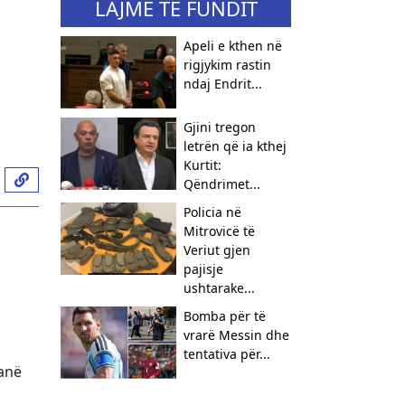
LAJME TË FUNDIT
Apeli e kthen në
rigjykim rastin
ndaj Endrit...
Gjini tregon
letrën që ia kthej
Kurtit:
Qëndrimet...
​Policia në
Mitrovicë të
Veriut gjen
pajisje
ushtarake...
Bomba për të
vrarë Messin dhe
tentativa për...
kanë