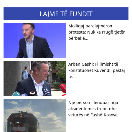
LAJME TË FUNDIT
Molliqaj paralajmëron
protesta: Nuk ka rrugë tjetër
përballë...
Arben Gashi: Fillimisht të
konstituohet Kuvendi, pastaj
të...
Një person i lënduar nga
aksidenti mes trenit dhe
veturës në Fushë-Kosovë