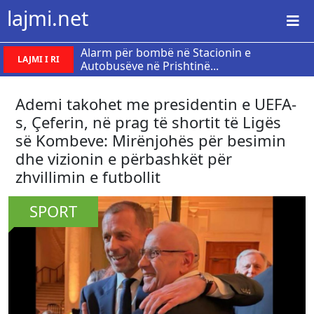
lajmi.net
Alarm për bombë në Stacionin e
LAJMI I RI
Autobusëve në Prishtinë...
Ademi takohet me presidentin e UEFA-
s, Çeferin, në prag të shortit të Ligës
së Kombeve: Mirënjohës për besimin
dhe vizionin e përbashkët për
zhvillimin e futbollit
SPORT