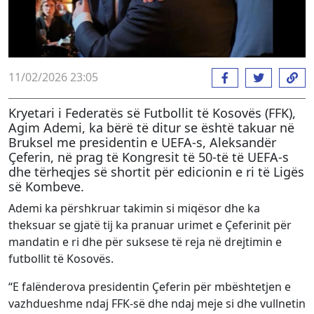
11/02/2026 23:05
Kryetari i Federatës së Futbollit të Kosovës (FFK),
Agim Ademi, ka bërë të ditur se është takuar në
Bruksel me presidentin e UEFA-s, Aleksandër
Çeferin, në prag të Kongresit të 50-të të UEFA-s
dhe tërheqjes së shortit për edicionin e ri të Ligës
së Kombeve.
Ademi ka përshkruar takimin si miqësor dhe ka
theksuar se gjatë tij ka pranuar urimet e Çeferinit për
mandatin e ri dhe për suksese të reja në drejtimin e
futbollit të Kosovës.
“E falënderova presidentin Çeferin për mbështetjen e
vazhdueshme ndaj FFK-së dhe ndaj meje si dhe vullnetin