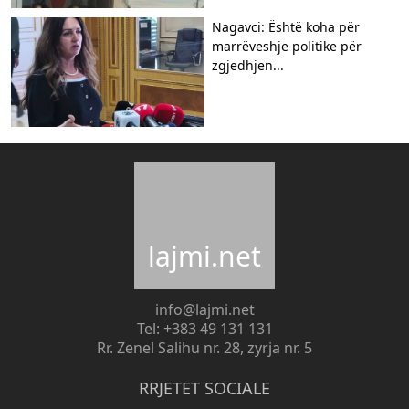
Nagavci: Është koha për
marrëveshje politike për
zgjedhjen...
lajmi.net
info@lajmi.net
Tel: +383 49 131 131
Rr. Zenel Salihu nr. 28, zyrja nr. 5
RRJETET SOCIALE