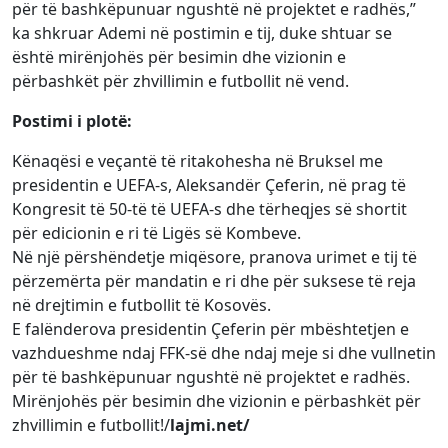
për të bashkëpunuar ngushtë në projektet e radhës,”
ka shkruar Ademi në postimin e tij, duke shtuar se
është mirënjohës për besimin dhe vizionin e
përbashkët për zhvillimin e futbollit në vend.
Postimi i plotë:
Kënaqësi e veçantë të ritakohesha në Bruksel me
presidentin e UEFA-s, Aleksandër Çeferin, në prag të
Kongresit të 50-të të UEFA-s dhe tërheqjes së shortit
për edicionin e ri të Ligës së Kombeve.
Në një përshëndetje miqësore, pranova urimet e tij të
përzemërta për mandatin e ri dhe për suksese të reja
në drejtimin e futbollit të Kosovës.
E falënderova presidentin Çeferin për mbështetjen e
vazhdueshme ndaj FFK-së dhe ndaj meje si dhe vullnetin
për të bashkëpunuar ngushtë në projektet e radhës.
Mirënjohës për besimin dhe vizionin e përbashkët për
zhvillimin e futbollit!/
lajmi.net/