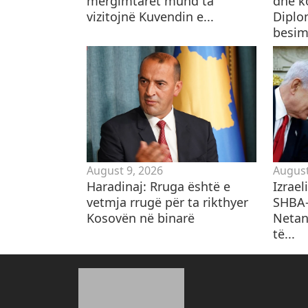
mërgimtarët mund ta
dhe k
vizitojnë Kuvendin e...
Diplo
besim.
August 9, 2026
August
Haradinaj: Rruga është e
Izrael
vetmja rrugë për ta rikthyer
SHBA-
Kosovën në binarë
Netan
të...