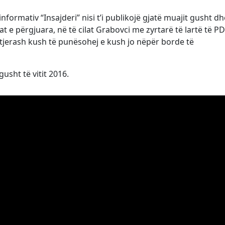
informativ “Insajderi” nisi t’i publikojë gjatë muajit gusht d
natat e përgjuara, në të cilat Grabovci me zyrtarë të lartë të P
 tjerash kush të punësohej e kush jo nëpër borde të
usht të vitit 2016.