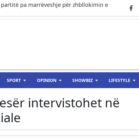
 partitë pa marrëveshje për zhbllokimin e
SPORT
OPINION
SHOWBIZ
LIFESTYLE
sër intervistohet në
iale