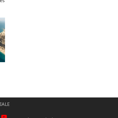
ës
IALE