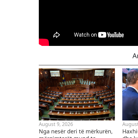
A
August 9, 2026
August
Nga nesër deri të mërkurën,
Haxhi