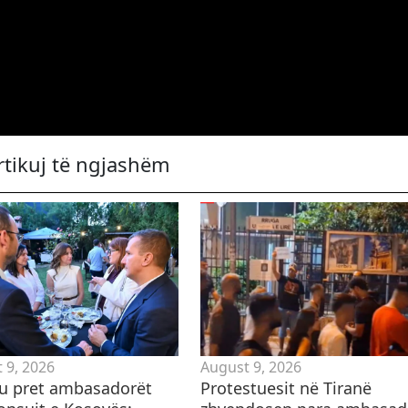
rtikuj të ngjashëm
 9, 2026
August 9, 2026
u pret ambasadorët
Protestuesit në Tiranë