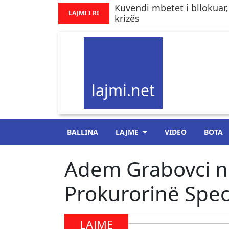
Kuvendi mbetet i bllokuar,
LAJMI I RI
krizës
lajmi.net
BALLINA
LAJME
VIDEO
BOTA
Adem Grabovci ne
Prokurorinë Spec
LAJME