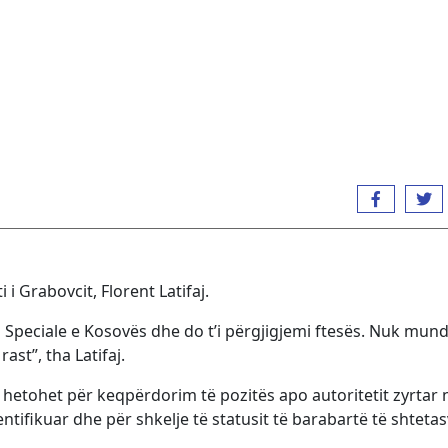
 Grabovcit, Florent Latifaj.
 Speciale e Kosovës dhe do t’i përgjigjemi ftesës. Nuk mund
st”, tha Latifaj.
 hetohet për keqpërdorim të pozitës apo autoritetit zyrtar 
tifikuar dhe për shkelje të statusit të barabartë të shteta