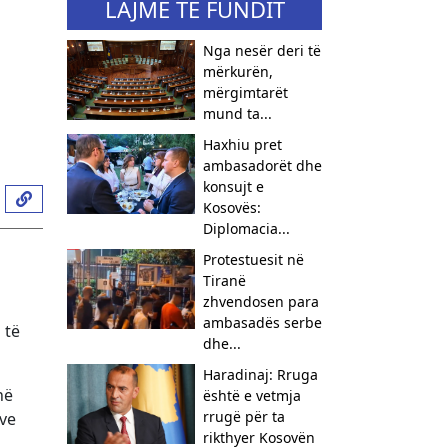
LAJME TË FUNDIT
Nga nesër deri të
mërkurën,
mërgimtarët
mund ta...
Haxhiu pret
ambasadorët dhe
konsujt e
Kosovës:
Diplomacia...
Protestuesit në
Tiranë
zhvendosen para
ambasadës serbe
 të
dhe...
Haradinaj: Rruga
në
është e vetmja
rrugë për ta
sve
rikthyer Kosovën