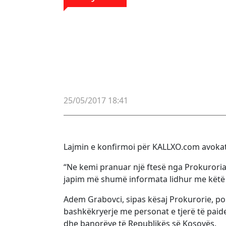
25/05/2017 18:41
Lajmin e konfirmoi për KALLXO.com avokati i
“Ne kemi pranuar një ftesë nga Prokuroria
japim më shumë informata lidhur me këtë ra
Adem Grabovci, sipas kësaj Prokurorie, po
bashkëkryerje me personat e tjerë të paiden
dhe banorëve të Republikës së Kosovës.