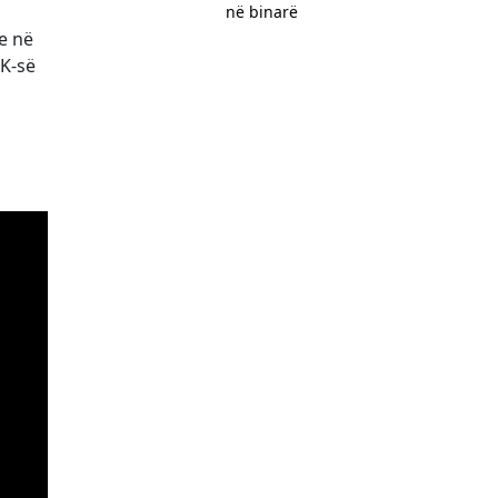
në binarë
he në
DK-së