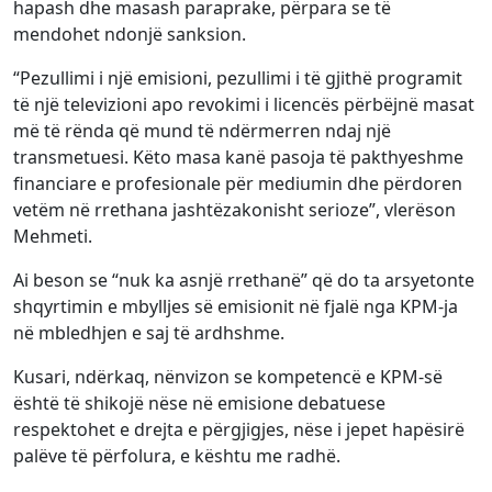
hapash dhe masash paraprake, përpara se të
mendohet ndonjë sanksion.
“Pezullimi i një emisioni, pezullimi i të gjithë programit
të një televizioni apo revokimi i licencës përbëjnë masat
më të rënda që mund të ndërmerren ndaj një
transmetuesi. Këto masa kanë pasoja të pakthyeshme
financiare e profesionale për mediumin dhe përdoren
vetëm në rrethana jashtëzakonisht serioze”, vlerëson
Mehmeti.
Ai beson se “nuk ka asnjë rrethanë” që do ta arsyetonte
shqyrtimin e mbylljes së emisionit në fjalë nga KPM-ja
në mbledhjen e saj të ardhshme.
Kusari, ndërkaq, nënvizon se kompetencë e KPM-së
është të shikojë nëse në emisione debatuese
respektohet e drejta e përgjigjes, nëse i jepet hapësirë
palëve të përfolura, e kështu me radhë.