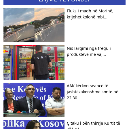
Fluks i madh në Morinë,
krijohet kolonë mbi...
Nis largimi nga tregu i
produkteve me vaj...
AAK kërkon seancë të
jashtëzakonshme sonte në
22:30...
Çitaku i bën thirrje Kurtit të