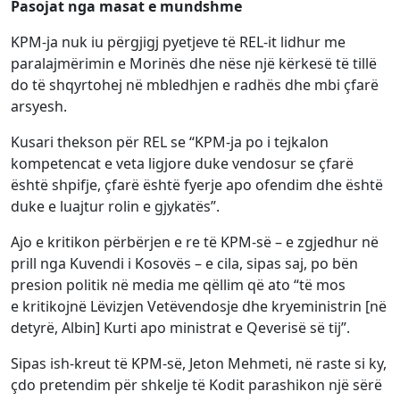
Pasojat nga masat e mundshme
KPM-ja nuk iu përgjigj pyetjeve të REL-it lidhur me
paralajmërimin e Morinës dhe nëse një kërkesë të tillë
do të shqyrtohej në mbledhjen e radhës dhe mbi çfarë
arsyesh.
Kusari thekson për REL se “KPM-ja po i tejkalon
kompetencat e veta ligjore duke vendosur se çfarë
është shpifje, çfarë është fyerje apo ofendim dhe është
duke e luajtur rolin e gjykatës”.
Ajo e kritikon përbërjen e re të KPM-së – e zgjedhur në
prill nga Kuvendi i Kosovës – e cila, sipas saj, po bën
presion politik në media me qëllim që ato “të mos
e kritikojnë Lëvizjen Vetëvendosje dhe kryeministrin [në
detyrë, Albin] Kurti apo ministrat e Qeverisë së tij”.
Sipas ish-kreut të KPM-së, Jeton Mehmeti, në raste si ky,
çdo pretendim për shkelje të Kodit parashikon një sërë