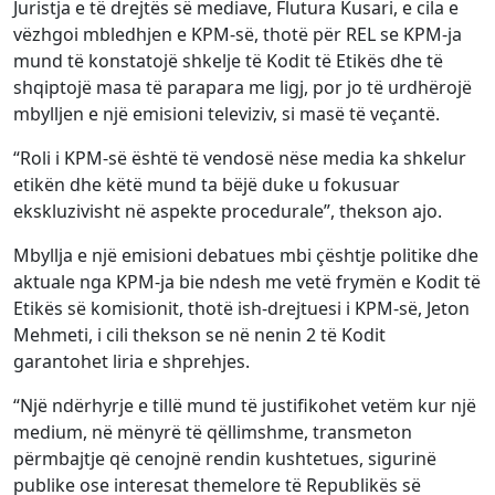
Juristja e të drejtës së mediave, Flutura Kusari, e cila e
vëzhgoi mbledhjen e KPM-së, thotë për REL se KPM-ja
mund të konstatojë shkelje të Kodit të Etikës dhe të
shqiptojë masa të parapara me ligj, por jo të urdhërojë
mbylljen e një emisioni televiziv, si masë të veçantë.
“Roli i KPM-së është të vendosë nëse media ka shkelur
etikën dhe këtë mund ta bëjë duke u fokusuar
ekskluzivisht në aspekte procedurale”, thekson ajo.
Mbyllja e një emisioni debatues mbi çështje politike dhe
aktuale nga KPM-ja bie ndesh me vetë frymën e Kodit të
Etikës së komisionit, thotë ish-drejtuesi i KPM-së, Jeton
Mehmeti, i cili thekson se në nenin 2 të Kodit
garantohet liria e shprehjes.
“Një ndërhyrje e tillë mund të justifikohet vetëm kur një
medium, në mënyrë të qëllimshme, transmeton
përmbajtje që cenojnë rendin kushtetues, sigurinë
publike ose interesat themelore të Republikës së