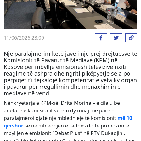
11/06/2026 23:09
Një paralajmërim këtë javë i një prej drejtuesve të
Komisionit të Pavarur të Mediave (KPM) në
Kosovë për mbyllje emisionesh televizive nxiti
reagime të ashpra dhe ngriti pikëpyetje se a po
përpiqet t’i tejkalojë kompetencat e veta ky organ
i pavarur për rregullimin dhe menaxhimin e
mediave në vend.
Nënkryetarja e KPM-së, Drita Morina – e cila u bë
anëtare e komisionit vetëm dy muaj më parë –
paralajmëroi gjatë një mbledhjeje të komisionit
më 10
qershor
se në mbledhjen e radhës do të propozonte
mbylljen e emisionit “Debat Plus” në RTV Dukagjini,
nëse “shkeljet përsëriten”, duke iu referuar deklaratave