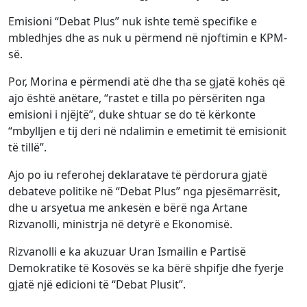
Emisioni “Debat Plus” nuk ishte temë specifike e
mbledhjes dhe as nuk u përmend në njoftimin e KPM-
së.
Por, Morina e përmendi atë dhe tha se gjatë kohës që
ajo është anëtare, “rastet e tilla po përsëriten nga
emisioni i njëjtë”, duke shtuar se do të kërkonte
“mbylljen e tij deri në ndalimin e emetimit të emisionit
të tillë”.
Ajo po iu referohej deklaratave të përdorura gjatë
debateve politike në “Debat Plus” nga pjesëmarrësit,
dhe u arsyetua me ankesën e bërë nga Artane
Rizvanolli, ministrja në detyrë e Ekonomisë.
Rizvanolli e ka akuzuar Uran Ismailin e Partisë
Demokratike të Kosovës se ka bërë shpifje dhe fyerje
gjatë një edicioni të “Debat Plusit”.