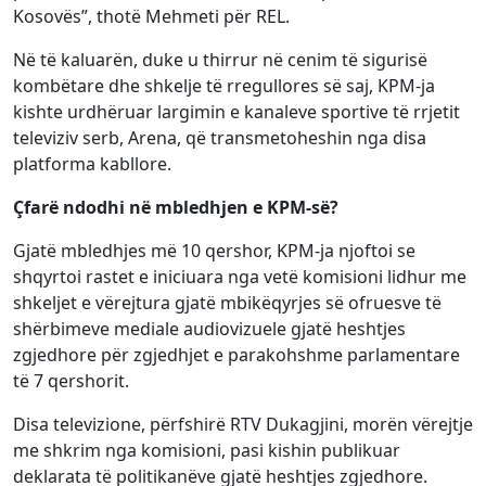
Kosovës”, thotë Mehmeti për REL.
Në të kaluarën, duke u thirrur në cenim të sigurisë
kombëtare dhe shkelje të rregullores së saj, KPM-ja
kishte urdhëruar largimin e kanaleve sportive të rrjetit
televiziv serb, Arena, që transmetoheshin nga disa
platforma kabllore.
Çfarë ndodhi në mbledhjen e KPM-së?
Gjatë mbledhjes më 10 qershor, KPM-ja njoftoi se
shqyrtoi rastet e iniciuara nga vetë komisioni lidhur me
shkeljet e vërejtura gjatë mbikëqyrjes së ofruesve të
shërbimeve mediale audiovizuele gjatë heshtjes
zgjedhore për zgjedhjet e parakohshme parlamentare
të 7 qershorit.
Disa televizione, përfshirë RTV Dukagjini, morën vërejtje
me shkrim nga komisioni, pasi kishin publikuar
deklarata të politikanëve gjatë heshtjes zgjedhore.