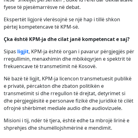
fyese të pjesëmarrësve në debat.
Ekspertët ligjorë vlerësojnë se një hap i tillë shkon
përtej kompetencave të KPM-së.
Çka është KPM-ja dhe cilat janë kompetencat e saj?
Sipas
ligjit
, KPM-ja është organ i pavarur përgjegjës për
rregullimin, menaxhimin dhe mbikëqyrjen e spektrit të
frekuencave të transmetimit në Kosovë.
Në bazë të ligjit, KPM-ja licencon transmetuesit publikë
e privatë, përcakton dhe zbaton politikën e
transmetimit si dhe rregullon të drejtat, detyrimet si
dhe përgjegjësitë e personave fizikë dhe juridikë të cilët
ofrojnë shërbimet mediale audio dhe audiovizuele.
Misioni i tij, ndër të tjera, është edhe ta mbrojë lirinë e
shprehjes dhe shumëllojshmërinë e mendimit.