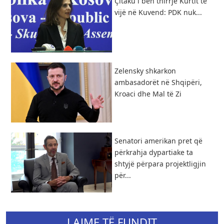
Çitaku i bën thirrje Kurtit të
vijë në Kuvend: PDK nuk...
Zelensky shkarkon
ambasadorët në Shqipëri,
Kroaci dhe Mal të Zi
Senatori amerikan pret që
përkrahja dypartiake ta
shtyjë përpara projektligjin
për...
LAJME TË FUNDIT