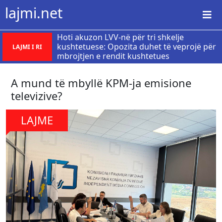
lajmi.net
Hoti akuzon LVV-në për tri shkelje
kushtetuese: Opozita duhet të veprojë për
LAJMI I RI
mbrojtjen e rendit kushtetues
A mund të mbyllë KPM-ja emisione
televizive?
LAJME