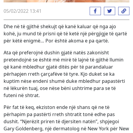
05/02/2022 13:41
Dhe në të gjithë shekujt që kanë kaluar që nga ajo
kohë, ju mund të prisni që të ketë një përgjigje të qartë
për këtë enigmë… Por është akoma e pa qartë.
Ata që preferojnë dushin gjatë natës zakonisht
pretendojnë se është më mirë të lajnë të gjithë llumin
që kanë mbledhur gjatë ditës për të parandaluar
përhapjen rreth çarçafëve të tyre. Kjo duket se ka
kuptim nëse endeni shumë duke mbledhur papastërti
në lëkurën tuaj, ose nëse bëni ushtrime para se të
futeni në shtrat.
Për fat të keq, ekziston ende një shans që ne të
përhapim pa pastërti rreth shtratit tonë edhe pas
dushit. “Njerëzit priren të djersiten natën”, shpjegoi
Gary Goldenberg, një dermatolog në New York për New