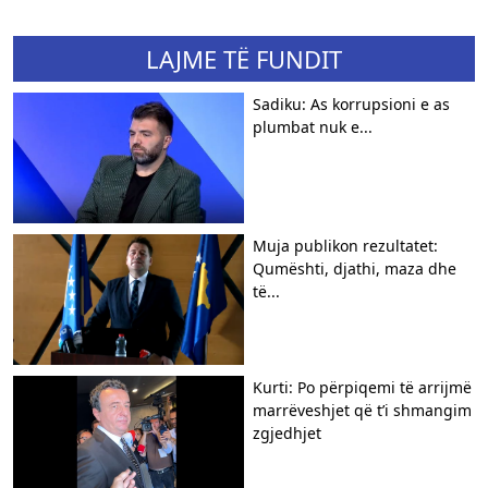
LAJME TË FUNDIT
Sadiku: As korrupsioni e as
plumbat nuk e...
Muja publikon rezultatet:
Qumështi, djathi, maza dhe
të...
Kurti: Po përpiqemi të arrijmë
marrëveshjet që t’i shmangim
zgjedhjet