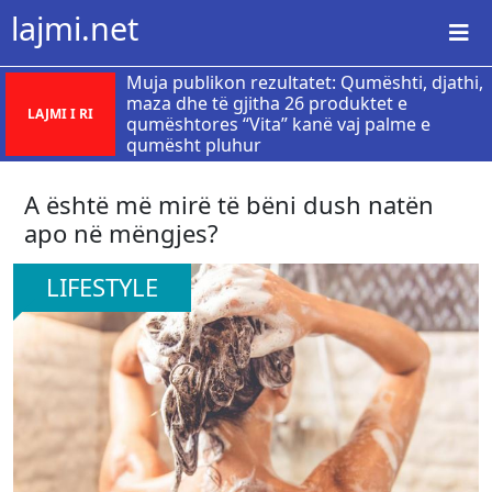
lajmi.net
Muja publikon rezultatet: Qumështi, djathi,
maza dhe të gjitha 26 produktet e
LAJMI I RI
qumështores “Vita” kanë vaj palme e
qumësht pluhur
A është më mirë të bëni dush natën
apo në mëngjes?
LIFESTYLE