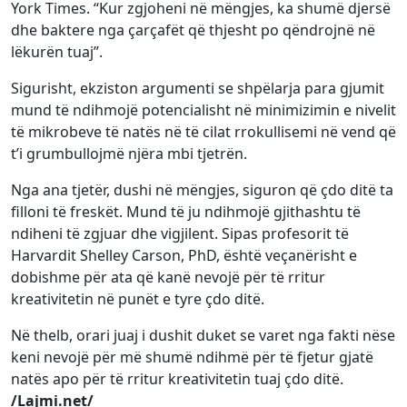
York Times. “Kur zgjoheni në mëngjes, ka shumë djersë
dhe baktere nga çarçafët që thjesht po qëndrojnë në
lëkurën tuaj”.
Sigurisht, ekziston argumenti se shpëlarja para gjumit
mund të ndihmojë potencialisht në minimizimin e nivelit
të mikrobeve të natës në të cilat rrokullisemi në vend që
t’i grumbullojmë njëra mbi tjetrën.
Nga ana tjetër, dushi në mëngjes, siguron që çdo ditë ta
filloni të freskët. Mund të ju ndihmojë gjithashtu të
ndiheni të zgjuar dhe vigjilent. Sipas profesorit të
Harvardit Shelley Carson, PhD, është veçanërisht e
dobishme për ata që kanë nevojë për të rritur
kreativitetin në punët e tyre çdo ditë.
Në thelb, orari juaj i dushit duket se varet nga fakti nëse
keni nevojë për më shumë ndihmë për të fjetur gjatë
natës apo për të rritur kreativitetin tuaj çdo ditë.
/Lajmi.net/