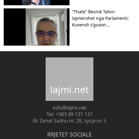
“Thatë” Besnik Tahiri
lajmërohet nga Parlamenti:
Kuvendi s’guxon...
lajmi.net
info@lajmi.net
Tel: +383 49 131 131
Rr. Zenel Salihu nr. 28, zyrja nr. 5
RRJETET SOCIALE