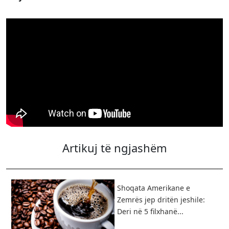
Artikuj të ngjashëm
Shoqata Amerikane e
Zemrës jep dritën jeshile:
Deri në 5 filxhanë...