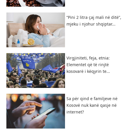
“Pini 2 litra çaj mali në ditë”,
mjeku i njohur shqiptar...
Virgjiniteti, feja, etnia:
Elementet që të rinjtë
kosovarë i këqyrin te...
​Sa për qind e familjeve në
Kosovë nuk kanë qasje në
internet?