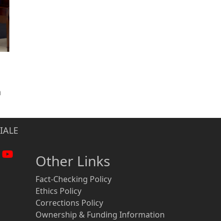
n
IALE
Other Links
Fact-Checking Policy
Ethics Policy
Corrections Policy
Ownership & Funding Information