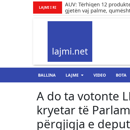
AUV: Tërhiqen 12 produkte
LAJMI I RI
gjetën vaj palme, qumësht
lajmi.net
BALLINA
LAJME
VIDEO
BOTA
A do ta votonte 
kryetar të Parlam
përgjigja e depu