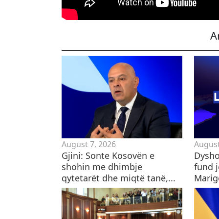
A
August 7, 2026
August
Gjini: Sonte Kosovën e
Dysho
shohin me dhimbje
fund j
qytetarët dhe miqtë tanë,...
Marig