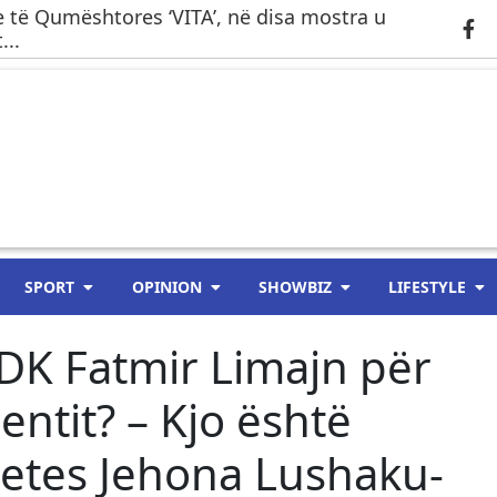
 të Qumështores ‘VITA’, në disa mostra u
...
SPORT
OPINION
SHOWBIZ
LIFESTYLE
LDK Fatmir Limajn për
entit? – Kjo është
tetes Jehona Lushaku-