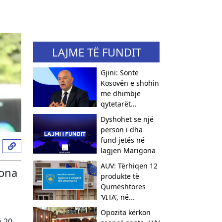
LAJME TË FUNDIT
Gjini: Sonte
Kosovën e shohin
me dhimbje
qytetarët...
Dyshohet se një
person i dha
fund jetës në
lagjen Marigona
AUV: Tërhiqen 12
hona
produkte të
Qumështores
‘VITA’, në...
Opozita kërkon
ë 20-