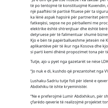
të po tentojmë të konstituojmë Kuvendin, 
një paaftësi të partisë fituese për ta sig
ka lënë aspak hapsirë për partneritet përm
fatkeqësi, sepse ne po përballemi me proce
elektrike është shtrenjtuar dhe është bër
detyruese për të falimentuar shumë biznese
Kjo e bën të papërballueshme jetesën në K
aplikantëve për të ikur nga Kosova dhe kjo
si parti kemi dhënë propozimet tona për të d
Tutje, ajo u pyet nga gazetarët se nëse LDK 
“Jo nuk e di, kushdo që prezantohet nga VV
Lushaku-Sadriu tutje foli për idenë e qeve
Abdixhiku të ishte kryeministër.
“Ne e preferojmë Lumir Abdixhikun, për s
çfarëdo qeverie të realizojmë projektet to