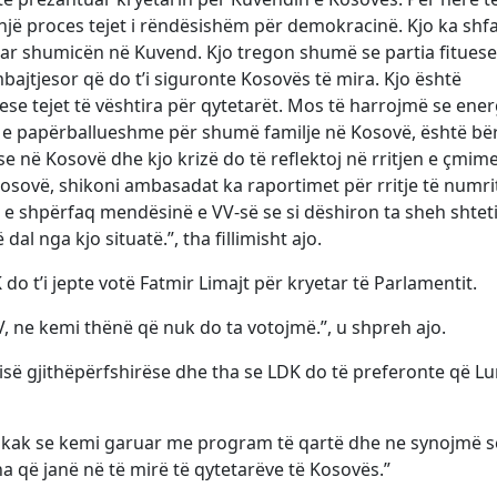
një proces tejet i rëndësishëm për demokracinë. Kjo ka shf
uruar shumicën në Kuvend. Kjo tregon shumë se partia fitues
bajtjesor që do t’i siguronte Kosovës të mira. Kjo është
se tejet të vështira për qytetarët. Mos të harrojmë se ener
ë e papërballueshme për shumë familje në Kosovë, është bë
 në Kosovë dhe kjo krizë do të reflektoj në rritjen e çmim
osovë, shikoni ambasadat ka raportimet për rritje të numrit
 e shpërfaq mendësinë e VV-së se si dëshiron ta sheh shtet
al nga kjo situatë.”, tha fillimisht ajo.
do t’i jepte votë Fatmir Limajt për kryetar të Parlamentit.
, ne kemi thënë që nuk do ta votojmë.”, u shpreh ajo.
risë gjithëpërfshirëse dhe tha se LDK do të preferonte që L
hkak se kemi garuar me program të qartë dhe ne synojmë s
na që janë në të mirë të qytetarëve të Kosovës.”