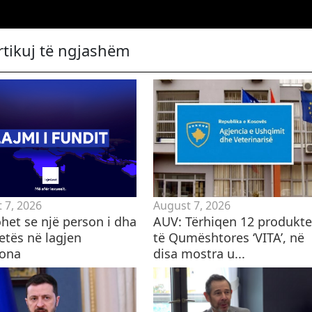
rtikuj të ngjashëm
 7, 2026
August 7, 2026
het se një person i dha
AUV: Tërhiqen 12 produkte
etës në lagjen
të Qumështores ‘VITA’, në
ona
disa mostra u...