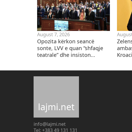
August 7, 2026
August
Opozita kërkon seancë
Zelen
sonte, LVV e quan “shfaqje
ambas
teatrale” dhe insiston...
Kroaci
lajmi.net
info@lajmi.net
Tel: +383 49 131 131