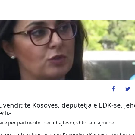
Kuvendit të Kosovës, deputetja e LDK-së, Je
edia.
sire për partneritet përmbajtësor, shkruan lajmi.net
ër të prezantuar kryetarin për Kuvendin e Kosovës. Për herë t