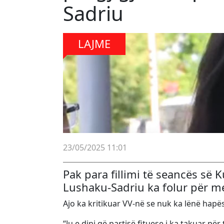
Sadriu
LAJME
23/05/2025 11:01
Pak para fillimi të seancës së 
Lushaku-Sadriu ka folur për m
Ajo ka kritikuar VV-në se nuk ka lënë hapë
“Ju e dini që partisë fituese i ka takuar p