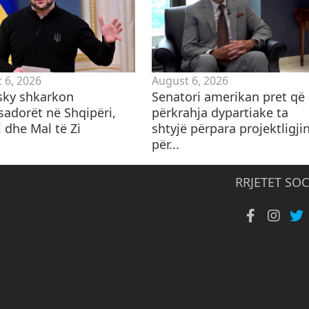
 6, 2026
August 6, 2026
sky shkarkon
Senatori amerikan pret që
adorët në Shqipëri,
përkrahja dypartiake ta
 dhe Mal të Zi
shtyjë përpara projektligji
për...
RRJETET SOC