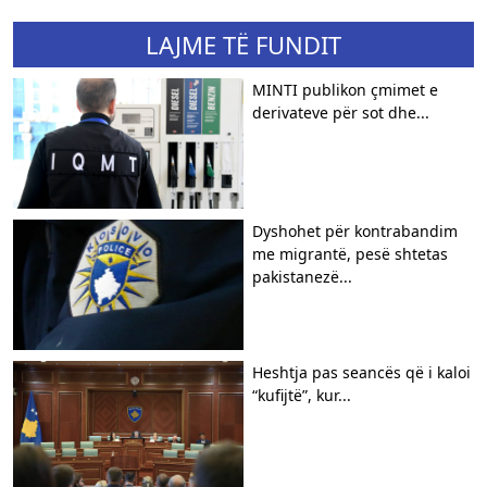
LAJME TË FUNDIT
MINTI publikon çmimet e
derivateve për sot dhe...
Dyshohet për kontrabandim
me migrantë, pesë shtetas
pakistanezë...
Heshtja pas seancës që i kaloi
“kufijtë”, kur...