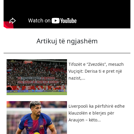
Artikuj të ngjashëm
Tifozët e “Zvezdës”, mesazh
Vuçiqit: Derisa ti e pret një
nazist,...
Liverpooli ka përfshirë edhe
klauzolën e blerjes për
Araujon – këto...