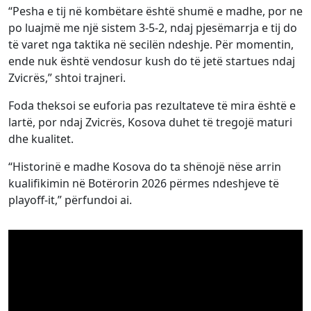
“Pesha e tij në kombëtare është shumë e madhe, por ne
po luajmë me një sistem 3-5-2, ndaj pjesëmarrja e tij do
të varet nga taktika në secilën ndeshje. Për momentin,
ende nuk është vendosur kush do të jetë startues ndaj
Zvicrës,” shtoi trajneri.
Foda theksoi se euforia pas rezultateve të mira është e
lartë, por ndaj Zvicrës, Kosova duhet të tregojë maturi
dhe kualitet.
“Historinë e madhe Kosova do ta shënojë nëse arrin
kualifikimin në Botërorin 2026 përmes ndeshjeve të
playoff-it,” përfundoi ai.