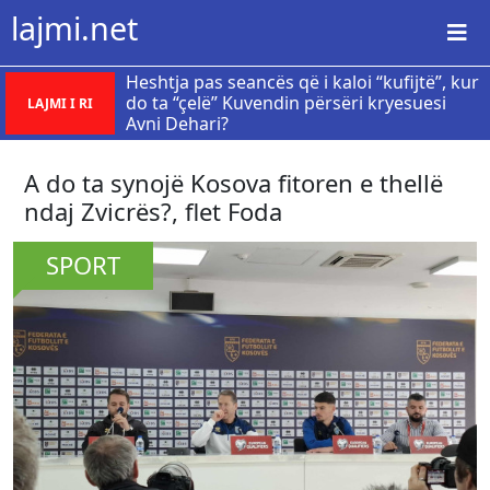
lajmi.net
Heshtja pas seancës që i kaloi “kufijtë”, kur
do ta “çelë” Kuvendin përsëri kryesuesi
LAJMI I RI
Avni Dehari?
​A do ta synojë Kosova fitoren e thellë
ndaj Zvicrës?, flet Foda
SPORT