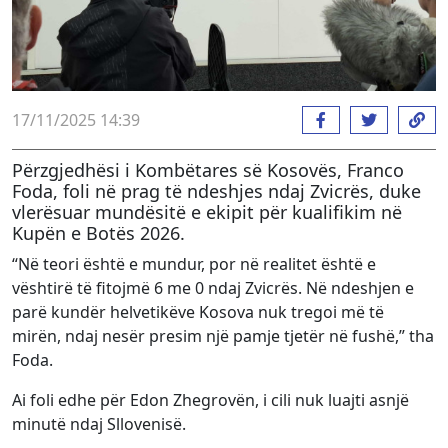
17/11/2025 14:39
Përzgjedhësi i Kombëtares së Kosovës, Franco
Foda, foli në prag të ndeshjes ndaj Zvicrës, duke
vlerësuar mundësitë e ekipit për kualifikim në
Kupën e Botës 2026.
“Në teori është e mundur, por në realitet është e
vështirë të fitojmë 6 me 0 ndaj Zvicrës. Në ndeshjen e
parë kundër helvetikëve Kosova nuk tregoi më të
mirën, ndaj nesër presim një pamje tjetër në fushë,” tha
Foda.
Ai foli edhe për Edon Zhegrovën, i cili nuk luajti asnjë
minutë ndaj Sllovenisë.