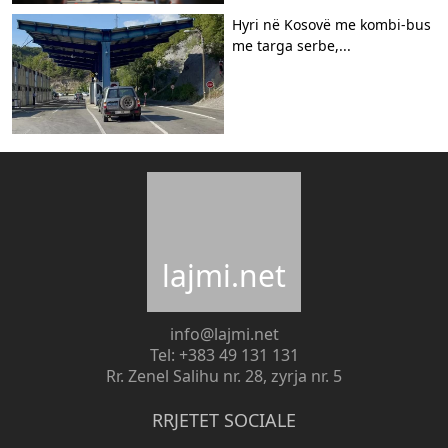
Hyri në Kosovë me kombi-bus
me targa serbe,...
lajmi.net
info@lajmi.net
Tel: +383 49 131 131
Rr. Zenel Salihu nr. 28, zyrja nr. 5
RRJETET SOCIALE