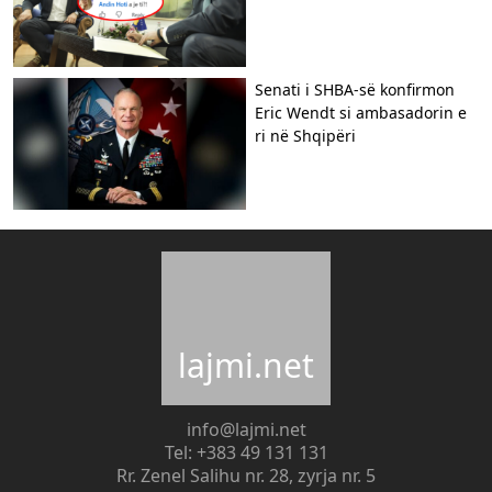
Senati i SHBA-së konfirmon
Eric Wendt si ambasadorin e
ri në Shqipëri
lajmi.net
info@lajmi.net
Tel: +383 49 131 131
Rr. Zenel Salihu nr. 28, zyrja nr. 5