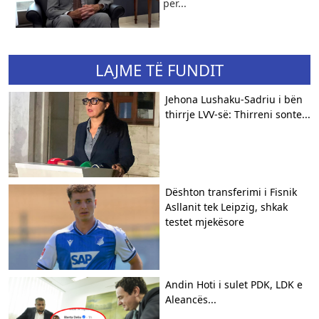
për...
LAJME TË FUNDIT
Jehona Lushaku-Sadriu i bën
thirrje LVV-së: Thirreni sonte...
Dështon transferimi i Fisnik
Asllanit tek Leipzig, shkak
testet mjekësore
Andin Hoti i sulet PDK, LDK e
Aleancës...