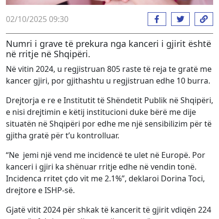
02/10/2025 09:30
Numri i grave të prekura nga kanceri i gjirit është
në rritje në Shqipëri.
Në vitin 2024, u regjistruan 805 raste të reja te gratë me
kancer gjiri, por gjithashtu u regjistruan edhe 10 burra.
Drejtorja e re e Institutit të Shëndetit Publik në Shqipëri,
e nisi drejtimin e këtij institucioni duke bërë me dije
situatën në Shqipëri por edhe me një sensibilizim për të
gjitha gratë për t’u kontrolluar.
“Ne jemi një vend me incidencë te ulet në Europë. Por
kanceri i gjiri ka shënuar rritje edhe në vendin tonë.
Incidenca rritet çdo vit me 2.1%”, deklaroi Dorina Toci,
drejtore e ISHP-së.
Gjatë vitit 2024 për shkak të kancerit të gjirit vdiqën 224