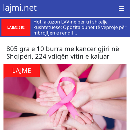
lajmi.net
Hoti akuzon LVV-në për tri shkelje
kushtetuese: Opozita duhet të veprojë për
LAJMI I RI
mbrojtjen e rendit...
805 gra e 10 burra me kancer gjiri në
Shqipëri, 224 vdiqën vitin e kaluar
LAJME