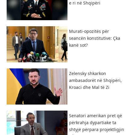
e ri në Shqipëri
​Murati-opozitës për
seancën konstitutive: Çka
kanë sot?
Zelensky shkarkon
ambasadorët në Shqipëri,
Kroaci dhe Mal të Zi
Senatori amerikan pret që
përkrahja dypartiake ta
shtyjë përpara projektligjin