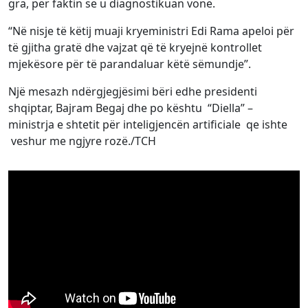
gra, për faktin se u diagnostikuan vonë.
“Në nisje të këtij muaji kryeministri Edi Rama apeloi për
të gjitha gratë dhe vajzat që të kryejnë kontrollet
mjekësore për të parandaluar këtë sëmundje”.
Një mesazh ndërgjegjësimi bëri edhe presidenti
shqiptar, Bajram Begaj dhe po kështu “Diella” –
ministrja e shtetit për inteligjencën artificiale qe ishte
veshur me ngjyre rozë./TCH