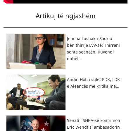
Artikuj të ngjashëm
Jehona Lushaku-Sadriu i
bën thirrje LVV-së: Thirreni
sonte seancën, Kuvendi
duhet...
Andin Hoti i sulet PDK, LDK
e Aleancës me kritika me...
Senati i SHBA-së konfirmon
Eric Wendt si ambasadorin