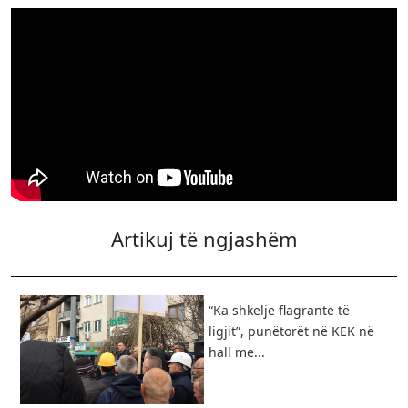
Artikuj të ngjashëm
“Ka shkelje flagrante të
ligjit”, punëtorët në KEK në
hall me...