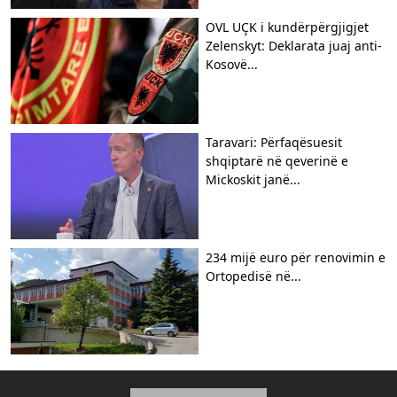
OVL UÇK i kundërpërgjigjet
Zelenskyt: Deklarata juaj anti-
Kosovë...
Taravari: Përfaqësuesit
shqiptarë në qeverinë e
Mickoskit janë...
234 mijë euro për renovimin e
Ortopedisë në...