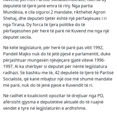
deputetë të tjerë janë emra të rinj. Nga partia
Mundësia, e cila siguroi 2 mandate, rikthehet Agron
Shehaj, dhe deputeti tjetër është një përfaqësues i ri
nga Tirana. Dy forca të tjera politike do të
përfaqësohen për herë të parë në Kuvend me nga një
deputet secila.
Në këtë legjislaturë, për herë të parë pas vitit 1992,
Pandeli Majko nuk do të jetë pjesë e parlamentit, duke
përjashtuar mungesën njëvjeçare gjatë viteve 1996-
1997. Ai ka shërbyer si deputet për nëntë legjislatura
radhazi. Së bashku me të, 42 deputetë të tjerë të Partisë
Socialiste, që kanë mbajtur një ose më shumë mandate
më parë, nuk do të jenë pjesë e Kuvendit të ri.
Në radhët e koalicionit opozitar të drejtuar nga PD,
afërsisht gjysma e deputetëve aktualë do të ruajnë
vendet e tyre në legjislaturën e ardhshme.