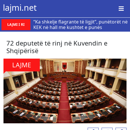
lajmi.net
“Ka shkelje flagrante të ligjit”, punëtorët në
LAJMI I RI
KEK në hall me kushtet e punës
72 deputetë të rinj në Kuvendin e
Shqipërisë
LAJME