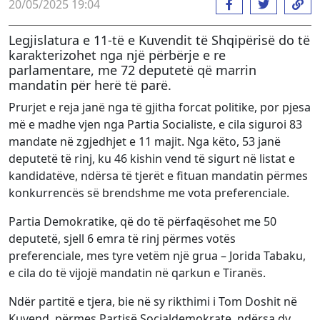
20/05/2025 19:04
Legjislatura e 11-të e Kuvendit të Shqipërisë do të
karakterizohet nga një përbërje e re
parlamentare, me 72 deputetë që marrin
mandatin për herë të parë.
Prurjet e reja janë nga të gjitha forcat politike, por pjesa
më e madhe vjen nga Partia Socialiste, e cila siguroi 83
mandate në zgjedhjet e 11 majit. Nga këto, 53 janë
deputetë të rinj, ku 46 kishin vend të sigurt në listat e
kandidatëve, ndërsa të tjerët e fituan mandatin përmes
konkurrencës së brendshme me vota preferenciale.
Partia Demokratike, që do të përfaqësohet me 50
deputetë, sjell 6 emra të rinj përmes votës
preferenciale, mes tyre vetëm një grua – Jorida Tabaku,
e cila do të vijojë mandatin në qarkun e Tiranës.
Ndër partitë e tjera, bie në sy rikthimi i Tom Doshit në
Kuvend, përmes Partisë Socialdemokrate, ndërsa dy