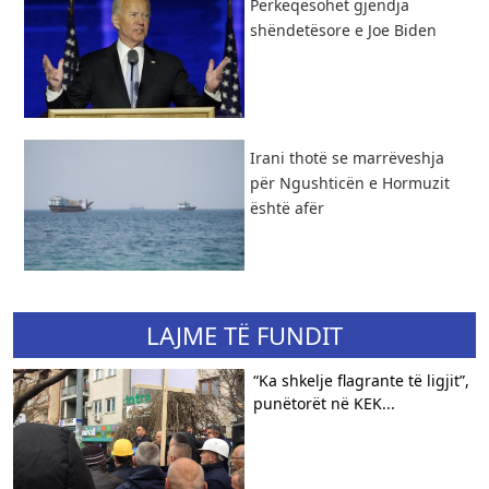
Përkeqësohet gjendja
shëndetësore e Joe Biden
Irani thotë se marrëveshja
për Ngushticën e Hormuzit
është afër
LAJME TË FUNDIT
“Ka shkelje flagrante të ligjit”,
punëtorët në KEK...