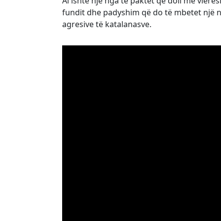
Ai ishte një nga të paktët që doli me vler
fundit dhe padyshim që do të mbetet një ng
agresive të katalanasve.