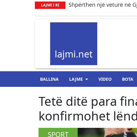
Shpërthen një veturë në Gj
LAJMI I RI
lajmi.net
BALLINA
LAJME
VIDEO
BOTA
Tetë ditë para fi
konfirmohet lën
SPORT