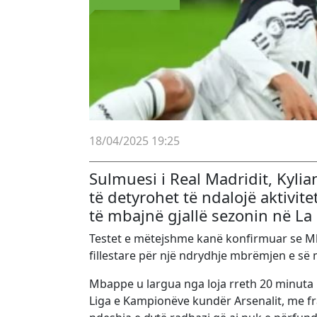
18/04/2025 19:25
Sulmuesi i Real Madridit, Kylia
të detyrohet të ndalojë aktivit
të mbajnë gjallë sezonin në La
Testet e mëtejshme kanë konfirmuar se M
fillestare për një ndrydhje mbrëmjen e së
Mbappe u largua nga loja rreth 20 minuta 
Liga e Kampionëve kundër Arsenalit, me fra