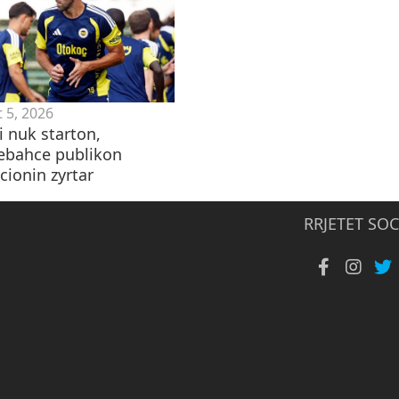
 5, 2026
i nuk starton,
ebahce publikon
cionin zyrtar
RRJETET SOC