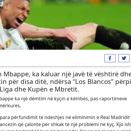
n Mbappe, ka kaluar një javë të vështirë dh
etin për disa ditë, ndërsa “Los Blancos” për
 Liga dhe Kupën e Mbretit.
bappe ka një dëmtim në kyçin e këmbës, pas raportimeve
 mërkurës.
para përfundimit të ndeshjes në eliminimin e Real Madridit
ncezin që çalonte për shkak të një problemi në kyç. Kjo ish