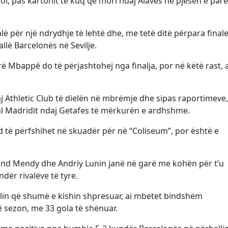
oi, pas kartonit të kuq që mori ndaj Alaves në pjesën e parë
ë për një ndrydhje të lehtë dhe, me tetë ditë përpara final
allë Barcelonës në Sevilje.
ë Mbappé do të përjashtohej nga finalja, por në këtë rast, a
 Athletic Club të dielën në mbrëmje dhe sipas raportimeve,
al Madridit ndaj Getafes të mërkurën e ardhshme.
nd të përfshihet në skuadër për në “Coliseum”, por është e
land Mendy dhe Andriy Lunin janë në garë me kohën për t’u
dër rivalëve të tyre.
lin që shumë e kishin shpresuar, ai mbetet bindshëm
ë sezon, me 33 gola të shënuar.