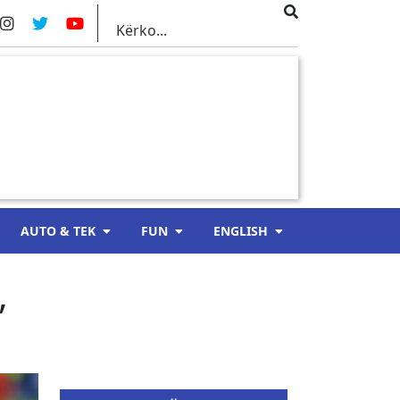
AUTO & TEK
FUN
ENGLISH
,