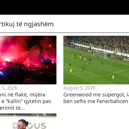
rtikuj të ngjashëm
 5, 2026
August 5, 2026
ni në flakë, mijëra
Greenwood me supergol, i
 e “kallin” qytetin pas
bën sefte me Fenerbahcen
erimit të...