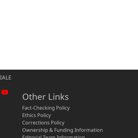
IALE
Other Links
Fact-Checking Policy
Ethics Policy
Corrections Policy
Ownership & Funding Information
Editorial Team Information