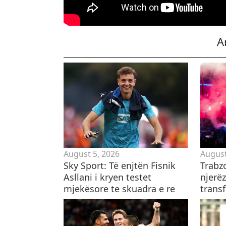
A
August 5, 2026
August
Sky Sport: Të enjtën Fisnik
Trabzo
Asllani i kryen testet
njerëz
mjekësore te skuadra e re
transf