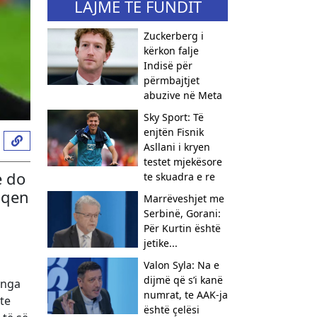
LAJME TË FUNDIT
Zuckerberg i
kërkon falje
Indisë për
përmbajtjet
abuzive në Meta
Sky Sport: Të
enjtën Fisnik
Asllani i kryen
testet mjekësore
e do
te skuadra e re
piqen
Marrëveshjet me
Serbinë, Gorani:
Për Kurtin është
jetike...
Valon Syla: Na e
dijmë që s’i kanë
 nga
numrat, te AAK-ja
te
është çelësi