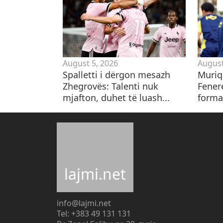
August 5, 2026
August
Spalletti i dërgon mesazh
Muriq
Zhegrovës: Talenti nuk
Fener
mjafton, duhet të luash...
forma
lajmi.net
info@lajmi.net
Tel: +383 49 131 131