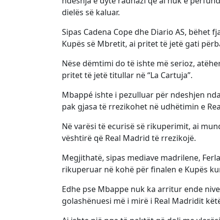
ndeshja e dytë radhazi që ai nuk e përfund
dielës së kaluar.
Sipas Cadena Cope dhe Diario AS, bëhet fjal
Kupës së Mbretit, ai pritet të jetë gati përb
Nëse dëmtimi do të ishte më serioz, atëher
pritet të jetë titullar në “La Cartuja”.
Mbappé ishte i pezulluar për ndeshjen ndaj
pak gjasa të rrezikohet në udhëtimin e Re
Në varësi të ecurisë së rikuperimit, ai mu
vështirë që Real Madrid të rrezikojë.
Megjithatë, sipas mediave madrilene, Fer
rikuperuar në kohë për finalen e Kupës kun
Edhe pse Mbappe nuk ka arritur ende nive
golashënuesi më i mirë i Real Madridit kët