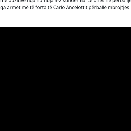
ësime pozitive nga humbja 5-2 kundër Barcelonës në përballj
a armët më të forta të Carlo Ancelottit përballë mbrojtjes