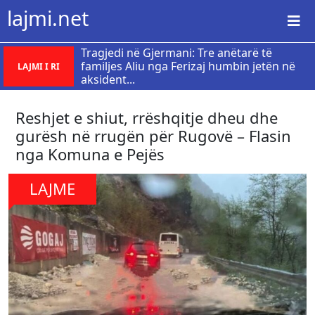
lajmi.net
Tragjedi në Gjermani: Tre anëtarë të
familjes Aliu nga Ferizaj humbin jetën në
LAJMI I RI
aksident...
Reshjet e shiut, rrëshqitje dheu dhe
gurësh në rrugën për Rugovë – Flasin
nga Komuna e Pejës
LAJME