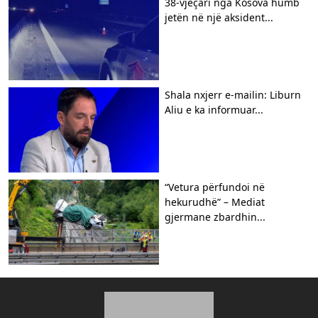
38-vjeçari nga Kosova humb
jetën në një aksident...
Shala nxjerr e-mailin: Liburn
Aliu e ka informuar...
“Vetura përfundoi në
hekurudhë” – Mediat
gjermane zbardhin...