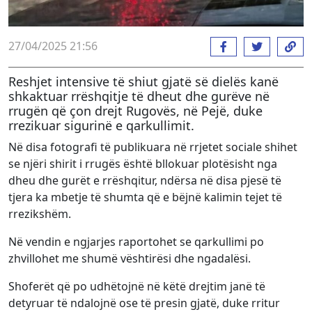
27/04/2025 21:56
Reshjet intensive të shiut gjatë së dielës kanë
shkaktuar rrëshqitje të dheut dhe gurëve në
rrugën që çon drejt Rugovës, në Pejë, duke
rrezikuar sigurinë e qarkullimit.
Në disa fotografi të publikuara në rrjetet sociale shihet
se njëri shirit i rrugës është bllokuar plotësisht nga
dheu dhe gurët e rrëshqitur, ndërsa në disa pjesë të
tjera ka mbetje të shumta që e bëjnë kalimin tejet të
rrezikshëm.
Në vendin e ngjarjes raportohet se qarkullimi po
zhvillohet me shumë vështirësi dhe ngadalësi.
Shoferët që po udhëtojnë në këtë drejtim janë të
detyruar të ndalojnë ose të presin gjatë, duke rritur