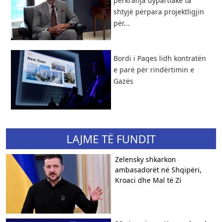
përkrahja dypartiake ta
shtyjë përpara projektligjin
për...
Bordi i Paqes lidh kontratën
e parë për rindërtimin e
Gazës
LAJME TË FUNDIT
Zelensky shkarkon
ambasadorët në Shqipëri,
Kroaci dhe Mal të Zi