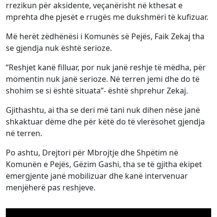
rrezikun për aksidente, veçanërisht në kthesat e
mprehta dhe pjesët e rrugës me dukshmëri të kufizuar.
Më herët zëdhënësi i Komunës së Pejës, Faik Zekaj tha
se gjendja nuk është serioze.
“Reshjet kanë filluar, por nuk janë reshje të mëdha, për
momentin nuk janë serioze. Në terren jemi dhe do të
shohim se si është situata”- është shprehur Zekaj.
Gjithashtu, ai tha se deri më tani nuk dihen nëse janë
shkaktuar dëme dhe për këtë do të vlerësohet gjendja
në terren.
Po ashtu, Drejtori për Mbrojtje dhe Shpëtim në
Komunën e Pejës, Gëzim Gashi, tha se të gjitha ekipet
emergjente janë mobilizuar dhe kanë intervenuar
menjëherë pas reshjeve.