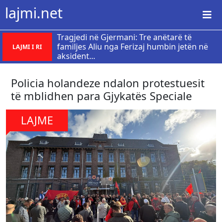
lajmi.net
Tragjedi në Gjermani: Tre anëtarë të
familjes Aliu nga Ferizaj humbin jetën në
LAJMI I RI
aksident...
Policia holandeze ndalon protestuesit
të mblidhen para Gjykatës Speciale
LAJME