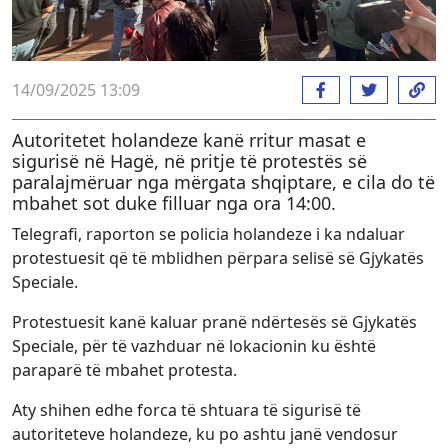
14/09/2025 13:09
Autoritetet holandeze kanë rritur masat e
sigurisë në Hagë, në pritje të protestës së
paralajmëruar nga mërgata shqiptare, e cila do të
mbahet sot duke filluar nga ora 14:00.
Telegrafi, raporton se policia holandeze i ka ndaluar
protestuesit që të mblidhen përpara selisë së Gjykatës
Speciale.
Protestuesit kanë kaluar pranë ndërtesës së Gjykatës
Speciale, për të vazhduar në lokacionin ku është
paraparë të mbahet protesta.
Aty shihen edhe forca të shtuara të sigurisë të
autoriteteve holandeze, ku po ashtu janë vendosur