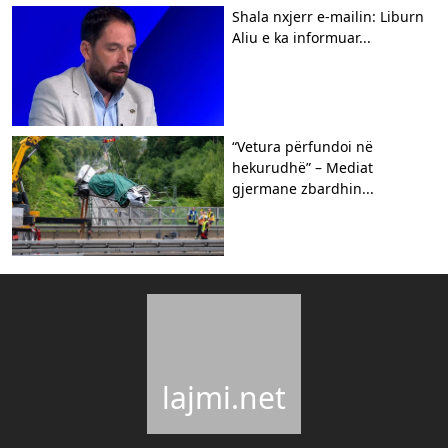
Shala nxjerr e-mailin: Liburn
Aliu e ka informuar...
“Vetura përfundoi në
hekurudhë” – Mediat
gjermane zbardhin...
lajmi.net