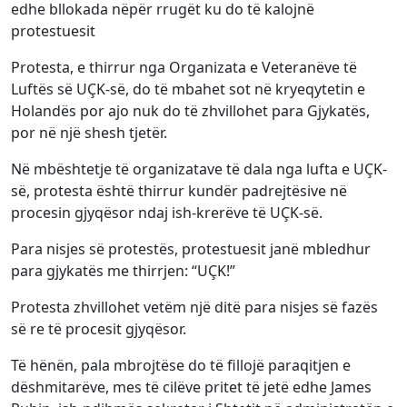
edhe bllokada nëpër rrugët ku do të kalojnë
protestuesit
Protesta, e thirrur nga Organizata e Veteranëve të
Luftës së UÇK-së, do të mbahet sot në kryeqytetin e
Holandës por ajo nuk do të zhvillohet para Gjykatës,
por në një shesh tjetër.
Në mbështetje të organizatave të dala nga lufta e UÇK-
së, protesta është thirrur kundër padrejtësive në
procesin gjyqësor ndaj ish-krerëve të UÇK-së.
Para nisjes së protestës, protestuesit janë mbledhur
para gjykatës me thirrjen: “UÇK!”
Protesta zhvillohet vetëm një ditë para nisjes së fazës
së re të procesit gjyqësor.
Të hënën, pala mbrojtëse do të fillojë paraqitjen e
dëshmitarëve, mes të cilëve pritet të jetë edhe James