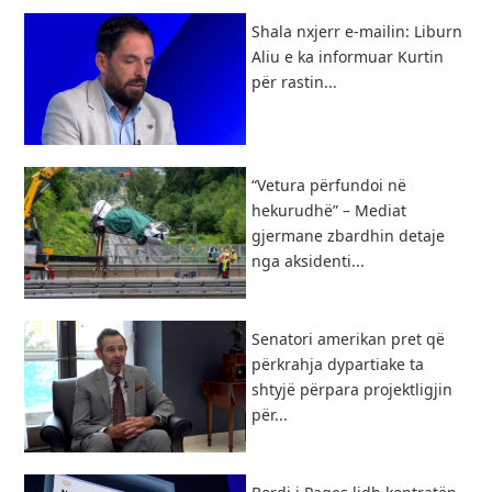
Shala nxjerr e-mailin: Liburn
Aliu e ka informuar Kurtin
për rastin...
“Vetura përfundoi në
hekurudhë” – Mediat
gjermane zbardhin detaje
nga aksidenti...
Senatori amerikan pret që
përkrahja dypartiake ta
shtyjë përpara projektligjin
për...