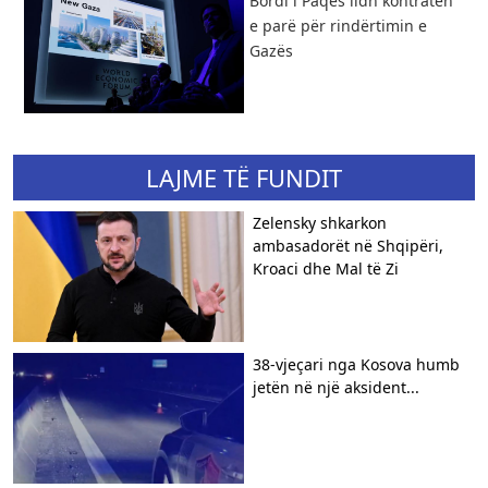
Bordi i Paqes lidh kontratën
e parë për rindërtimin e
Gazës
LAJME TË FUNDIT
Zelensky shkarkon
ambasadorët në Shqipëri,
Kroaci dhe Mal të Zi
38-vjeçari nga Kosova humb
jetën në një aksident...