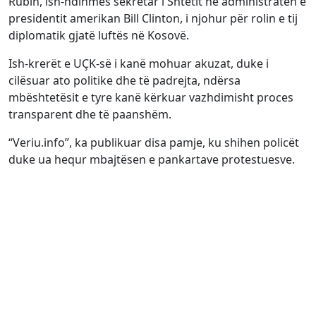
Rubin, ish-ndihmës sekretar i Shtetit në administratën e
presidentit amerikan Bill Clinton, i njohur për rolin e tij
diplomatik gjatë luftës në Kosovë.
Ish-krerët e UÇK-së i kanë mohuar akuzat, duke i
cilësuar ato politike dhe të padrejta, ndërsa
mbështetësit e tyre kanë kërkuar vazhdimisht proces
transparent dhe të paanshëm.
“Veriu.info”, ka publikuar disa pamje, ku shihen policët
duke ua hequr mbajtësen e pankartave protestuesve.