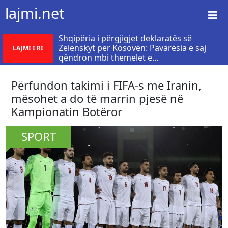
lajmi.net
Shqipëria i përgjigjet deklaratës së
Zelenskyt për Kosovën: Pavarësia e saj
LAJMI I RI
qëndron mbi themelet e...
Përfundon takimi i FIFA-s me Iranin,
mësohet a do të marrin pjesë në
Kampionatin Botëror
SPORT