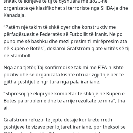
shkak të lidhjeve të tij të dyshuara me IRGC-në,
organizatë që klasifikohet si terroriste nga SHBA-ja dhe
Kanadaja.
“Patëm një takim të shkëlqyer dhe konstruktiv me
përfaqësuesit e Federatës së Futbollit të Iranit. Ne po
punojmë së bashku dhe mezi presim t’i mirëpresim ata
në Kupën e Botës”, deklaroi Grafström gjatë vizitës së tij
në Stamboll.
Nga ana tjetër, Taj konfirmoi se takimi me FIFA-n ishte
pozitiv dhe se organizata kishte ofruar zgjidhje për të
gjitha çështjet e ngritura nga pala iraniane.
“Shpresoj që ekipi ynë kombëtar të shkojë në Kupën e
Botës pa probleme dhe të arrijë rezultate të mira”, tha
ai.
Grafström refuzoi të jepte detaje konkrete rreth
çështjeve të vizave për lojtarët iranianë, por theksoi se