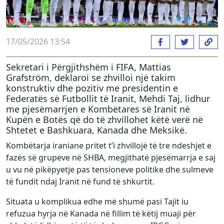
17/05/2026 13:54
Sekretari i Përgjithshëm i FIFA, Mattias
Grafström, deklaroi se zhvilloi një takim
konstruktiv dhe pozitiv me presidentin e
Federatës së Futbollit të Iranit, Mehdi Taj, lidhur
me pjesëmarrjen e Kombëtares së Iranit në
Kupën e Botës që do të zhvillohet këtë verë në
Shtetet e Bashkuara, Kanada dhe Meksikë.
Kombëtarja iraniane pritet t’i zhvillojë të tre ndeshjet e
fazës së grupeve në SHBA, megjithatë pjesëmarrja e saj
u vu në pikëpyetje pas tensioneve politike dhe sulmeve
të fundit ndaj Iranit në fund të shkurtit.
Situata u komplikua edhe më shumë pasi Tajit iu
refuzua hyrja në Kanada në fillim të këtij muaji për