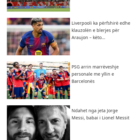
Liverpooli ka përfshirë edhe
klauzolën e blerjes për
Araujon – këto...
PSG arrin marrëveshje
personale me yllin e
Barcelonës
Ndahet nga jeta Jorge
Messi, babai i Lionel Messit