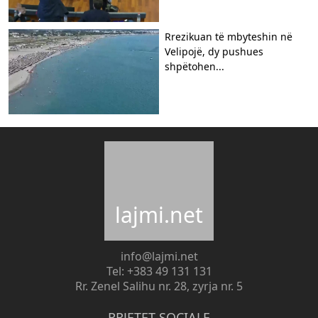
Rrezikuan të mbyteshin në
Velipojë, dy pushues
shpëtohen...
lajmi.net
info@lajmi.net
Tel: +383 49 131 131
Rr. Zenel Salihu nr. 28, zyrja nr. 5
RRJETET SOCIALE