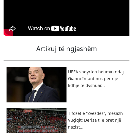
Artikuj të ngjashëm
UEFA shqyrton hetimin ndaj
Gianni Infantinos për një
lidhje të dyshuar...
Tifozët e “Zvezdës”, mesazh
Vuçiqit: Derisa ti e pret një
nazist,...