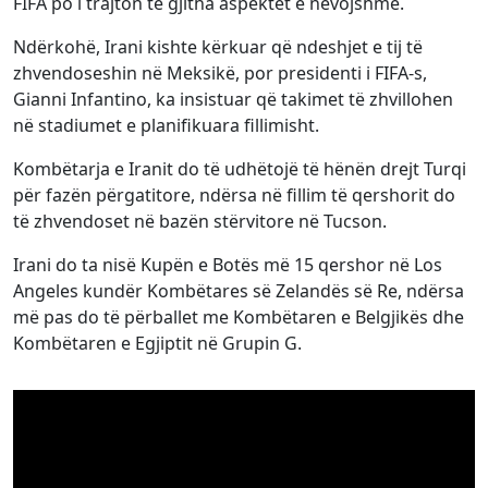
FIFA po i trajton të gjitha aspektet e nevojshme.
Ndërkohë, Irani kishte kërkuar që ndeshjet e tij të
zhvendoseshin në Meksikë, por presidenti i FIFA-s,
Gianni Infantino, ka insistuar që takimet të zhvillohen
në stadiumet e planifikuara fillimisht.
Kombëtarja e Iranit do të udhëtojë të hënën drejt Turqi
për fazën përgatitore, ndërsa në fillim të qershorit do
të zhvendoset në bazën stërvitore në Tucson.
Irani do ta nisë Kupën e Botës më 15 qershor në Los
Angeles kundër Kombëtares së Zelandës së Re, ndërsa
më pas do të përballet me Kombëtaren e Belgjikës dhe
Kombëtaren e Egjiptit në Grupin G.