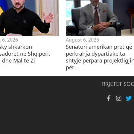
 6, 2026
August 6, 2026
sky shkarkon
Senatori amerikan pret që
adorët në Shqipëri,
përkrahja dypartiake ta
 dhe Mal të Zi
shtyjë përpara projektligji
për...
RRJETET SOC