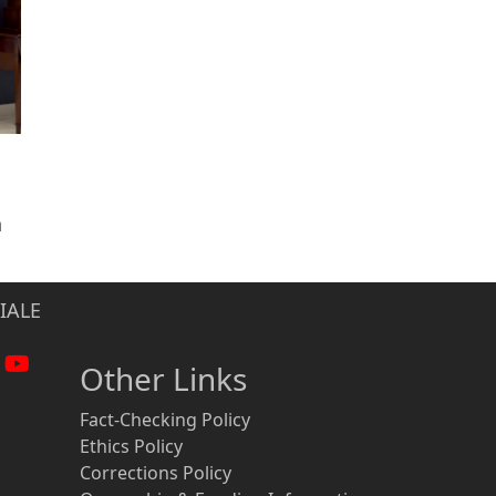
n
IALE
Other Links
Fact-Checking Policy
Ethics Policy
Corrections Policy