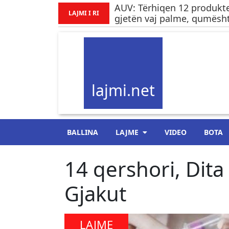
AUV: Tërhiqen 12 produkte
LAJMI I RI
gjetën vaj palme, qumësht
lajmi.net
BALLINA
LAJME
VIDEO
BOTA
14 qershori, Dit
Gjakut
LAJME