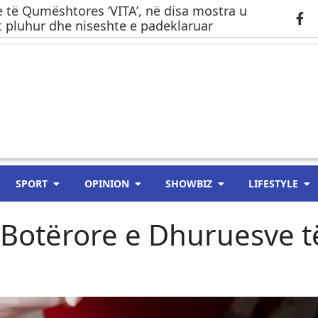
 të Qumështores ‘VITA’, në disa mostra u
 pluhur dhe niseshte e padeklaruar
SPORT
OPINION
SHOWBIZ
LIFESTYLE
a Botërore e Dhuruesve t