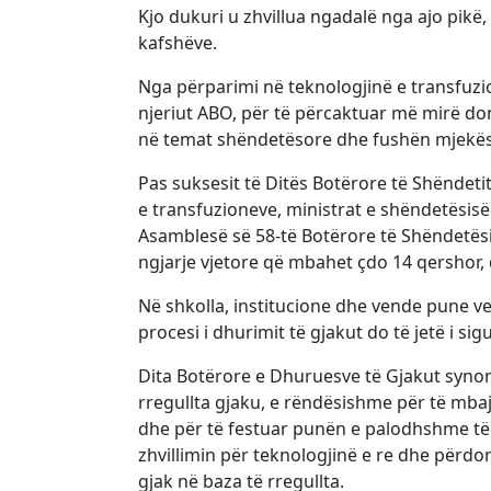
Kjo dukuri u zhvillua ngadalë nga ajo pikë
kafshëve.
Nga përparimi në teknologjinë e transfuzion
njeriut ABO, për të përcaktuar më mirë do
në temat shëndetësore dhe fushën mjekës
Pas suksesit të Ditës Botërore të Shëndetit
e transfuzioneve, ministrat e shëndetësisë
Asamblesë së 58-të Botërore të Shëndetësis
ngjarje vjetore që mbahet çdo 14 qershor, 
Në shkolla, institucione dhe vende pune v
procesi i dhurimit të gjakut do të jetë i si
Dita Botërore e Dhuruesve të Gjakut synon
rregullta gjaku, e rëndësishme për të mb
dhe për të festuar punën e palodhshme të
zhvillimin për teknologjinë e re dhe përd
gjak në baza të rregullta.