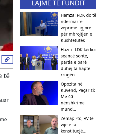
LAJME TË FUNDIT
Hamza: PDK do të
ndërmarrë
veprime ligjore
për mbrojtjen e
Kushtetutës
Haziri: LDK kërkoi
seancë sonte,
partia e parë
duhej ta hapte
e të
rrugën
Opozita në
Kuvend, Paçarizi:
Me 40
muar
nënshkrime
mund...
Zemaj: Ftoj VV të
ë me
vijë e ta
konstituojë...