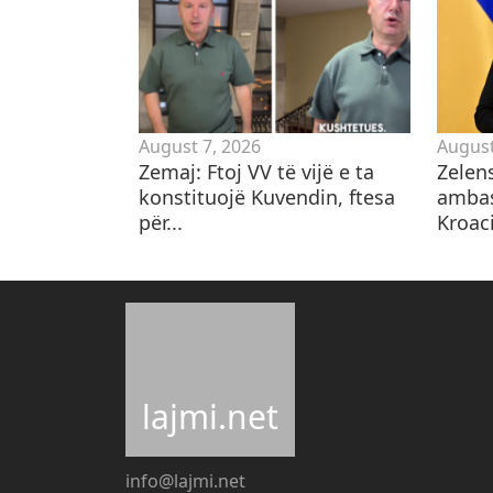
August 7, 2026
August
Zemaj: Ftoj VV të vijë e ta
Zelen
konstituojë Kuvendin, ftesa
ambas
për...
Kroaci
lajmi.net
info@lajmi.net