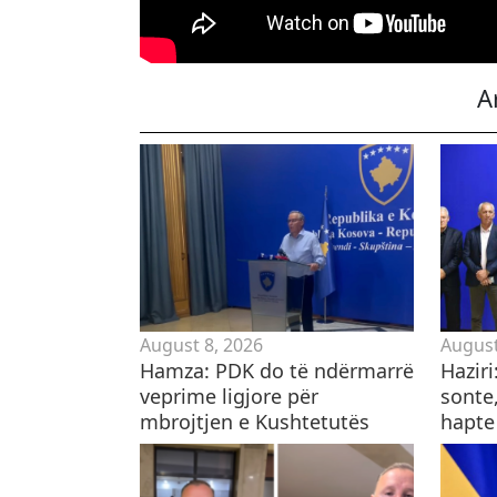
A
August 8, 2026
August
Hamza: PDK do të ndërmarrë
Hazir
veprime ligjore për
sonte,
mbrojtjen e Kushtetutës
hapte