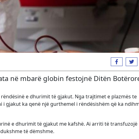
ata në mbarë globin festojnë Ditën Botëror
r rëndësinë e dhurimit të gjakut. Nga trajtimet e plazmës te
i i gjakut ka qenë një gurthemel i rëndësishëm që ka ndih
rinë e dhurimit të gjakut me kafshë. Ai arriti të transfuzoj
të dukshme të dëmshme.