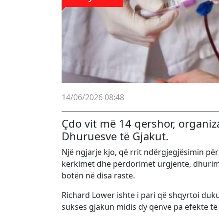
14/06/2026 08:48
Çdo vit më 14 qershor, organiz
Dhuruesve të Gjakut.
Një ngjarje kjo, që rrit ndërgjegjësimin pë
kërkimet dhe përdorimet urgjente, dhurim
botën në disa raste.
Richard Lower ishte i pari që shqyrtoi duku
sukses gjakun midis dy qenve pa efekte 