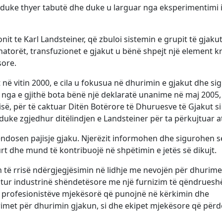
, duke thyer tabutë dhe duke u larguar nga eksperimentimi 
it te Karl Landsteiner, që zbuloi sistemin e grupit të gjakut
natorët, transfuzionet e gjakut u bënë shpejt një element k
ore.
 në vitin 2000, e cila u fokusua në dhurimin e gjakut dhe si
 nga e gjithë bota bënë një deklaratë unanime në maj 2005,
ë, për të caktuar Ditën Botërore të Dhuruesve të Gjakut si
duke zgjedhur ditëlindjen e Landsteiner për ta përkujtuar a
endosen pajisje gjaku. Njerëzit informohen dhe sigurohen s
gurt dhe mund të kontribuojë në shpëtimin e jetës së dikujt.
 të rrisë ndërgjegjësimin në lidhje me nevojën për dhurime
ajtur industrinë shëndetësore me një furnizim të qëndrues
 profesionistëve mjekësorë që punojnë në kërkimin dhe
orimet për dhurimin gjakun, si dhe ekipet mjekësore që përd