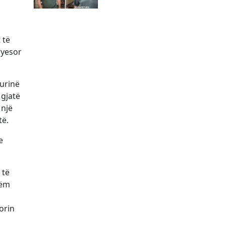
i
 të
ryesor
gurinë
 gjatë
 një
të.
e
 të
hëm
orin