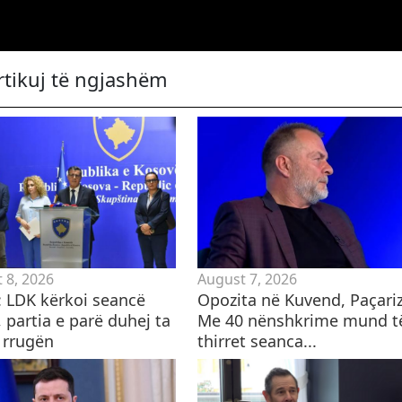
rtikuj të ngjashëm
 8, 2026
August 7, 2026
i: LDK kërkoi seancë
Opozita në Kuvend, Paçariz
 partia e parë duhej ta
Me 40 nënshkrime mund t
 rrugën
thirret seanca...