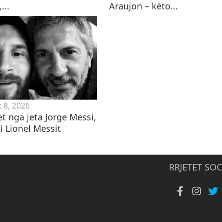
...
Araujon – këto...
 8, 2026
t nga jeta Jorge Messi,
i Lionel Messit
RRJETET SOC