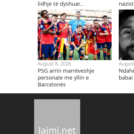
lidhje të dyshuar...
nazist,
August 8, 2026
August
PSG arrin marrëveshje
Ndahe
personale me yllin e
babai 
Barcelonës
lajmi.net