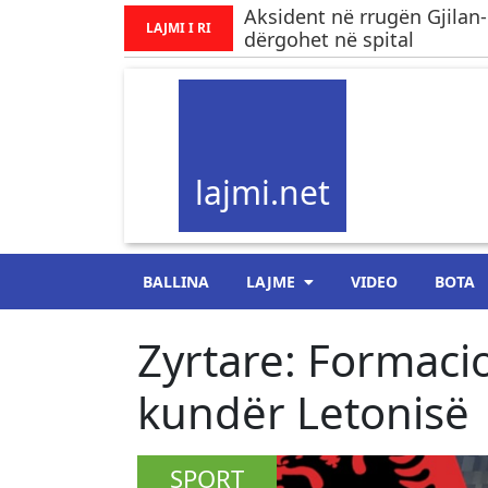
Aksident në rrugën Gjilan-
LAJMI I RI
dërgohet në spital
lajmi.net
BALLINA
LAJME
VIDEO
BOTA
Zyrtare: Formacio
kundër Letonisë
SPORT