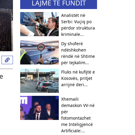
LAJME TË FUNDIT
Analistët në
Serbi: Vuçiq po
përdor struktura
kriminale...
Dy shoferë
ndëshkohen
rëndë në Shtime
për tejkalim...
Fluks në kufijtë e
e
Kosovës, pritjet
arrijnë deri...
Xhemaili
demaskon VV-në
për
fotomontazhet
me Inteligjencë
Artificiale:...