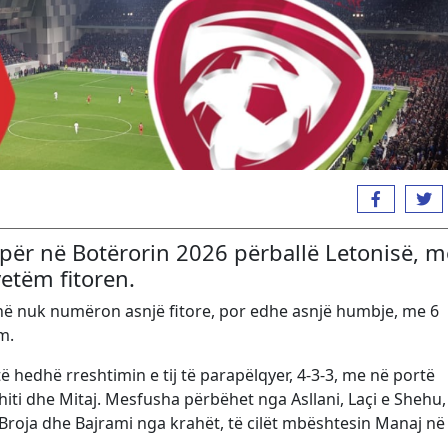
ë për në Botërorin 2026 përballë Letonisë, m
etëm fitoren.
onë nuk numëron asnjë fitore, por edhe asnjë humbje, me 6
m.
ë hedhë rreshtimin e tij të parapëlqyer, 4-3-3, me në portë
hiti dhe Mitaj. Mesfusha përbëhet nga Asllani, Laçi e Shehu,
 Broja dhe Bajrami nga krahët, të cilët mbështesin Manaj në