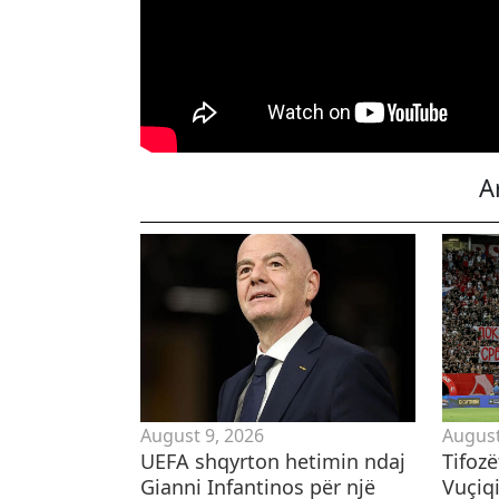
A
August 9, 2026
August
UEFA shqyrton hetimin ndaj
Tifoz
Gianni Infantinos për një
Vuçiqi