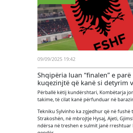
09/09/2025 19:42
Shqipëria luan “finalen” e par
kuqezinjtë që kanë si detyrim v
Përballë këtij kundërshtari, Kombëtarja j
takime, të cilat kanë përfunduar në barazi
Tekniku Sylvinho ka zgjedhur që në fushë t
Strakoshën, në mbrojtje Hysaj, Ajeti, Gjims
ndërsa në treshen e sulmit janë rreshtuar
qendër.