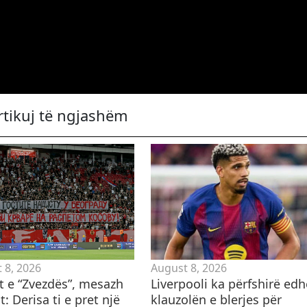
rtikuj të ngjashëm
 8, 2026
August 8, 2026
ët e “Zvezdës”, mesazh
Liverpooli ka përfshirë edh
t: Derisa ti e pret një
klauzolën e blerjes për