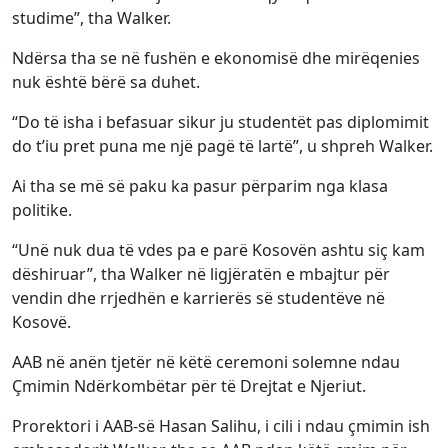
studime”, tha Walker.
Ndërsa tha se në fushën e ekonomisë dhe mirëqenies
nuk është bërë sa duhet.
“Do të isha i befasuar sikur ju studentët pas diplomimit
do t’iu pret puna me një pagë të lartë”, u shpreh Walker.
Ai tha se më së paku ka pasur përparim nga klasa
politike.
“Unë nuk dua të vdes pa e parë Kosovën ashtu siç kam
dëshiruar”, tha Walker në ligjëratën e mbajtur për
vendin dhe rrjedhën e karrierës së studentëve në
Kosovë.
AAB në anën tjetër në këtë ceremoni solemne ndau
Çmimin Ndërkombëtar për të Drejtat e Njeriut.
Prorektori i AAB-së Hasan Salihu, i cili i ndau çmimin ish