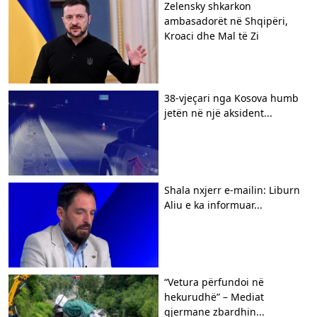
Zelensky shkarkon
ambasadorët në Shqipëri,
Kroaci dhe Mal të Zi
38-vjeçari nga Kosova humb
jetën në një aksident...
Shala nxjerr e-mailin: Liburn
Aliu e ka informuar...
“Vetura përfundoi në
hekurudhë” – Mediat
gjermane zbardhin...