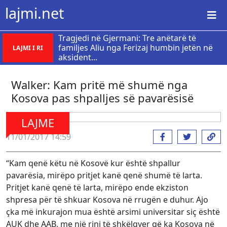
lajmi.net
Tragjedi në Gjermani: Tre anëtarë të
familjes Aliu nga Ferizaj humbin jetën në
LAJMI I RI
aksident...
Walker: Kam pritë më shumë nga
Kosova pas shpalljes së pavarësisë
LAJME
11/01/2017 14:59
“Kam qenë këtu në Kosovë kur është shpallur
pavarësia, mirëpo pritjet kanë qenë shumë të larta.
Pritjet kanë qenë të larta, mirëpo ende ekziston
shpresa për të shkuar Kosova në rrugën e duhur. Ajo
çka më inkurajon mua është arsimi universitar siç është
AUK dhe AAB, me një rini të shkëlqyer që ka Kosova në