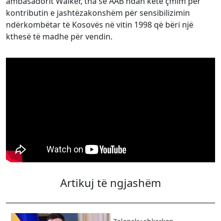
ambasadorit Walker, tha se AAB ndan këtë çmim për
kontributin e jashtëzakonshëm për sensibilizimin
ndërkombëtar të Kosovës në vitin 1998 që bëri një
kthesë të madhe për vendin.
Artikuj të ngjashëm