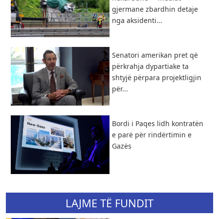
gjermane zbardhin detaje
nga aksidenti...
Senatori amerikan pret që
përkrahja dypartiake ta
shtyjë përpara projektligjin
për...
Bordi i Paqes lidh kontratën
e parë për rindërtimin e
Gazës
LAJME TË FUNDIT