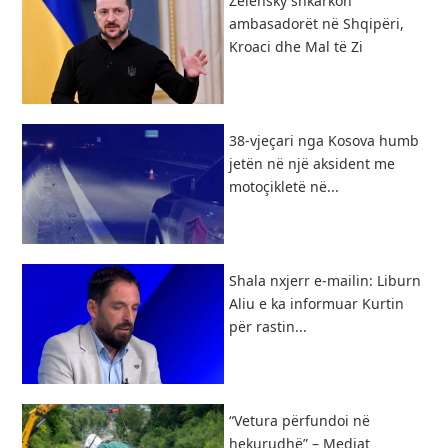
Zelensky shkarkon
ambasadorët në Shqipëri,
Kroaci dhe Mal të Zi
38-vjeçari nga Kosova humb
jetën në një aksident me
motoçikletë në...
Shala nxjerr e-mailin: Liburn
Aliu e ka informuar Kurtin
për rastin...
“Vetura përfundoi në
hekurudhë” – Mediat