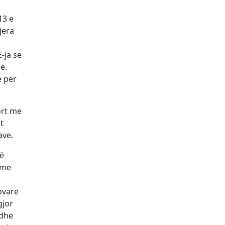
13 e
jera
-ja se
ë.
e për
ort me
t
ave.
në
 me
ovare
gjor
edhe