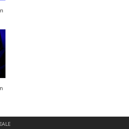
rn
ën
IALE