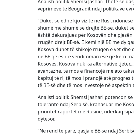
Analisti politik Shemsi Jashari, thotë se qa
veprimeve të Beogradit ndaj politikave ev
“Duket se edhe kjo vizitë në Rusi, ndonëse m
shumë më shumë se drejtë BE-së, duket se B
është dekurajues për Kosovën dhe pjesën e
rrugën drejt BE-së. E kemi një BE me dy qa
Kosova duhet të shikojë rrugën e vet dhe d
në BE që është vendimmarrëse që këto masa
Kosovës. Kosova nuk ka alternativë tjetër…
avantazhe, të mos e financojë me ato taks
kapituj të ri, të mos i pranojë atë progres 
të BE-së dhe të mos investojë në aspektin e 
Analisti politik Shemsi Jashari potencon s
tolerante ndaj Serbisë, krahasuar me Kosov
prioritet raportet me Rusinë, ndërkaq sip
dytësor.
“Në rend të parë, qasja e BE-së ndaj Serbi