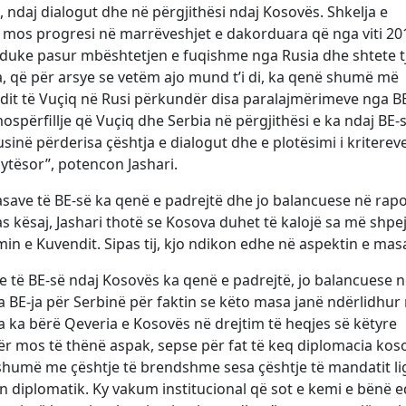
, ndaj dialogut dhe në përgjithësi ndaj Kosovës. Shkelja e
 mos progresi në marrëveshjet e dakorduara që nga viti 20
n, duke pasur mbështetjen e fuqishme nga Rusia dhe shtete t
ja, që për arsye se vetëm ajo mund t’i di, ka qenë shumë më
 fundit të Vuçiq në Rusi përkundër disa paralajmërimeve nga BE
spërfillje që Vuçiq dhe Serbia në përgjithësi e ka ndaj BE-s
sinë përderisa çështja e dialogut dhe e plotësimi i kriterev
ytësor”, potencon Jashari.
save të BE-së ka qenë e padrejtë dhe jo balancuese në rap
 kësaj, Jashari thotë se Kosova duhet të kalojë sa më shpej
min e Kuvendit. Sipas tij, kjo ndikon edhe në aspektin e mas
 të BE-së ndaj Kosovës ka qenë e padrejtë, jo balancuese 
BE-ja për Serbinë për faktin se këto masa janë ndërlidhur
a ka bërë Qeveria e Kosovës në drejtim të heqjes së këtyre
r mos të thënë aspak, sepse për fat të keq diplomacia kos
shumë me çështje të brendshme sesa çështje të mandatit li
n diplomatik. Ky vakum institucional që sot e kemi e bënë 