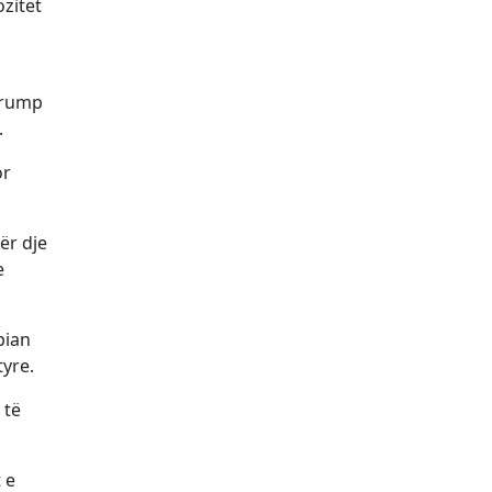
ozitet
Trump
.
or
ër dje
e
pian
tyre.
 të
 e