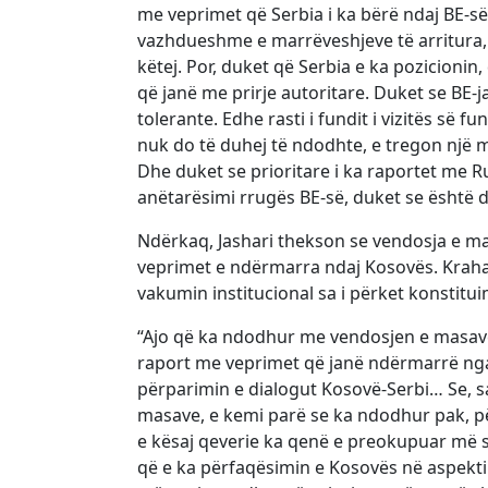
me veprimet që Serbia i ka bërë ndaj BE-së
vazhdueshme e marrëveshjeve të arritura,
këtej. Por, duket që Serbia e ka pozicioni
që janë me prirje autoritare. Duket se BE-
tolerante. Edhe rasti i fundit i vizitës së
nuk do të duhej të ndodhte, e tregon një mo
Dhe duket se prioritare i ka raportet me Ru
anëtarësimi rrugës BE-së, duket se është d
Ndërkaq, Jashari thekson se vendosja e ma
veprimet e ndërmarra ndaj Kosovës. Krahas
vakumin institucional sa i përket konstitui
“Ajo që ka ndodhur me vendosjen e masave
raport me veprimet që janë ndërmarrë nga 
përparimin e dialogut Kosovë-Serbi… Se, s
masave, e kemi parë se ka ndodhur pak, pë
e kësaj qeverie ka qenë e preokupuar më 
që e ka përfaqësimin e Kosovës në aspekti