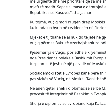
më urgjente dhe më prioritare që sa më shp
mjaft të madh. Sepse si masa e dëmtojnë
Republikës së Kosovës”, tha Jashari.
Kujtojmë, Vuçiq mori rrugën drejt Moskës
ku iu ndalua hyrja në rezidencën në Florida
Mjekët e tij thanë se ai nuk do të jetë në gj
Vuçiq përmes Baku të Azerbajxhanit zgjod
Pjesëmarrja e Vuçiq, por edhe e kryeministri
nga Presidenca polake e Bashkimit Evropia
turpshme të jesh në një paradë në Moskë 
Socialdemokratët e Evropës kanë bërë thir
pas vizitës së Vuçiq, në Moskë. “Keni thënë
Në anën tjetër, shefi i diplomacisë serbe Ma
procesit të integrimit në Bashkimin Evropi
Shefja e diplomacisë evropiane Kaja Kallas