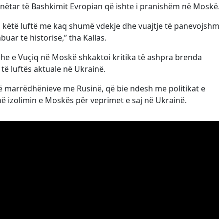
ti anëtar të Bashkimit Evropian që ishte i pranishëm në Moskë
oi këtë luftë me kaq shumë vdekje dhe vuajtje të panevojshm
uar të historisë,” tha Kallas.
 dhe e Vuçiq në Moskë shkaktoi kritika të ashpra brenda
të luftës aktuale në Ukrainë.
të marrëdhënieve me Rusinë, që bie ndesh me politikat e
 izolimin e Moskës për veprimet e saj në Ukrainë.