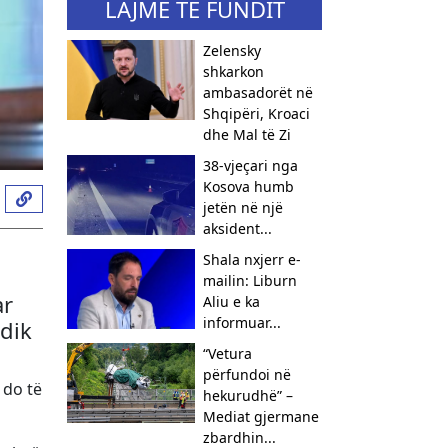
LAJME TË FUNDIT
Zelensky
shkarkon
ambasadorët në
Shqipëri, Kroaci
dhe Mal të Zi
38-vjeçari nga
Kosova humb
jetën në një
aksident...
Shala nxjerr e-
mailin: Liburn
ar
Aliu e ka
informuar...
odik
“Vetura
përfundoi në
 do të
hekurudhë” –
Mediat gjermane
zbardhin...