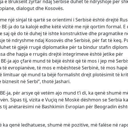
sja e Brukselit zyrtar ndaj Serbisë duhet të ndryshojë për sh
ropiane, dialogut dhe Kosovës.
e një sinjal të qartë se orientimi i Serbisë është drejtë Rus
E-ja do ta kalojë edhe këtë vizitë me një qortim formal. E 
 saj që do të duhej të ishte konstruktive dhe pragmatike n
sje të ndryshme ndaj Kosovës dhe Serbisë, për fat të keq. Po
uhet të gjejë rrugë diplomatike për ta bindur stafin diplom
 dhe hapja e rrugës drejtë integrimeve është jetike për
 BE-ja ajo çfarë mund të bëjë është që të mos i jep më Serbi
a të evropianëve, të mos e mbështesë Serbinë, të mos hapë
të limituar që mund ta bëjë formalisht drejt plotësimit të kri
biznesit në Serbi”, thotë Jashari.
e BE-ja, për arsye që vetëm ajo mund t’i di, ka qenë shumë m
ën. Sipas tij, vizita e Vuçiq në Moskë dëshmon se Serbia k
as tij anëtarësimi në Bashkimin Evropian për Beogradin ësht
së ka qenë ledhatuese, shumë më pozitive, më falëse në rap