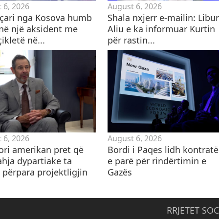
 6, 2026
August 6, 2026
eçari nga Kosova humb
Shala nxjerr e-mailin: Libu
 në një aksident me
Aliu e ka informuar Kurtin
kletë në...
për rastin...
 6, 2026
August 6, 2026
ori amerikan pret që
Bordi i Paqes lidh kontrat
ahja dypartiake ta
e parë për rindërtimin e
 përpara projektligjin
Gazës
RRJETET SOC