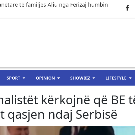
anëtarë të familjes Aliu nga Ferizaj humbin
SPORT
OPINION
SHOWBIZ
LIFESTYLE
analistët kërkojnë që BE t
t qasjen ndaj Serbisë