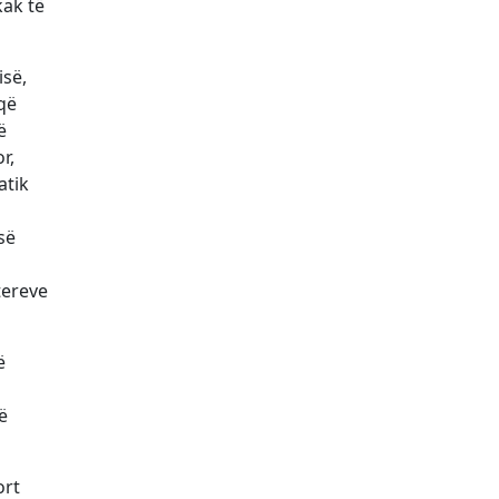
kak të
isë,
që
ë
r,
atik
së
tereve
ë
a
ë
ort