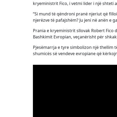
kryeministrit Fico, i vetmi lider i një shte
“Si mund të qëndroni pranë njeriut që fill
njerëzve të pafajshëm? Ju jeni në anën e gab
Prania e kryeministrit sllovak Robert Fico
Bashkimit Evropian, veçanërisht për shkak 
Pjesëmarrja e tyre simbolizon një thellim 
shumicës së vendeve evropiane që kërkojnë