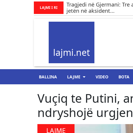
Tragjedi në Gjermani: Tre 
LAJMI I RI
jetën në aksident...
lajmi.net
BALLINA
LAJME
VIDEO
BOTA
​Vuçiq te Putini, 
ndryshojë urgjen
LAJME