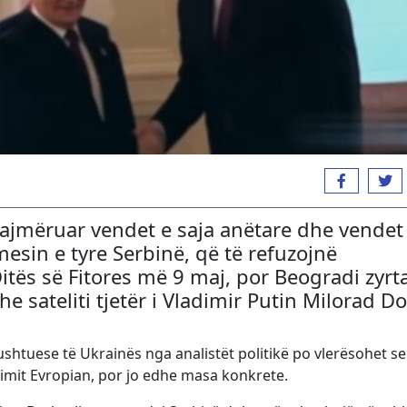
lajmëruar vendet e saja anëtare dhe vendet
esin e tyre Serbinë, që të refuzojnë
tës së Fitores më 9 maj, por Beogradi zyrt
 sateliti tjetër i Vladimir Putin Milorad D
ushtuese të Ukrainës nga analistët politikë po vlerësohet se
imit Evropian, por jo edhe masa konkrete.