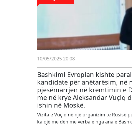
10/05/2025 20:08
Bashkimi Evropian kishte para
kandidate për anëtarësim, në m
pjesëmarrjen në kremtimin e Di
me në krye Aleksandar Vuçiq dhe
ishin në Moskë.
Vizita e Vuçiq në një organizim të Rusisë p
kalojë me dënime verbale nga ana e Bashk