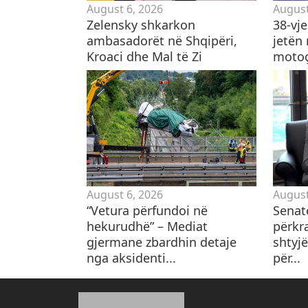
August 6, 2026
August
Zelensky shkarkon
38-vj
ambasadorët në Shqipëri,
jetën
Kroaci dhe Mal të Zi
motoçi
August 6, 2026
August
“Vetura përfundoi në
Senat
hekurudhë” – Mediat
përkr
gjermane zbardhin detaje
shtyjë
nga aksidenti...
për...