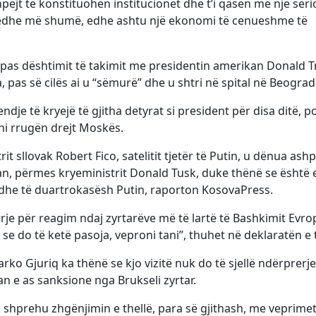
ejt të konstituohen institucionet dhe t’i qasen me një seri
 edhe më shumë, edhe ashtu një ekonomi të cenueshme të
 pas dështimit të takimit me presidentin amerikan Donald 
, pas së cilës ai u “sëmurë” dhe u shtri në spital në Beograd
endje të kryejë të gjitha detyrat si president për disa ditë, p
hi rrugën drejt Moskës.
t sllovak Robert Fico, satelitit tjetër të Putin, u dënua ashp
n, përmes kryeministrit Donald Tusk, duke thënë se është 
dhe të duartrokasësh Putin, raporton KosovaPress.
rje për reagim ndaj zyrtarëve më të lartë të Bashkimit Evro
 se do të ketë pasoja, veproni tani”, thuhet në deklaratën e 
rko Gjuriq ka thënë se kjo vizitë nuk do të sjellë ndërprerje
an e as sanksione nga Brukseli zyrtar.
, shprehu zhgënjimin e thellë, para së gjithash, me veprimet