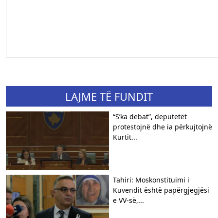
LAJME TË FUNDIT
“S’ka debat”, deputetët
protestojnë dhe ia përkujtojnë
Kurtit...
Tahiri: Moskonstituimi i
Kuvendit është papërgjegjësi
e VV-së,...