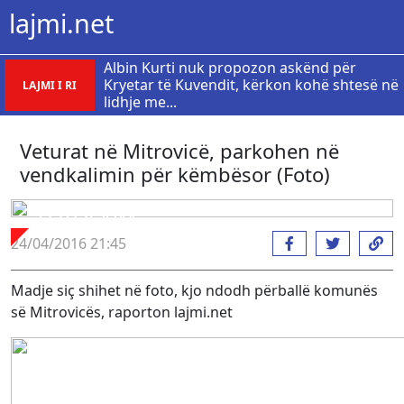
lajmi.net
Albin Kurti nuk propozon askënd për
Kryetar të Kuvendit, kërkon kohë shtesë në
LAJMI I RI
lidhje me...
Veturat në Mitrovicë, parkohen në
vendkalimin për këmbësor (Foto)
FOTOLAJM
24/04/2016 21:45
Madje siç shihet në foto, kjo ndodh përballë komunës
së Mitrovicës, raporton lajmi.net