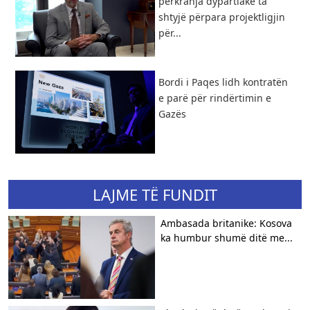
përkrahja dypartiake ta
shtyjë përpara projektligjin
për...
Bordi i Paqes lidh kontratën
e parë për rindërtimin e
Gazës
LAJME TË FUNDIT
Ambasada britanike: Kosova
ka humbur shumë ditë me...