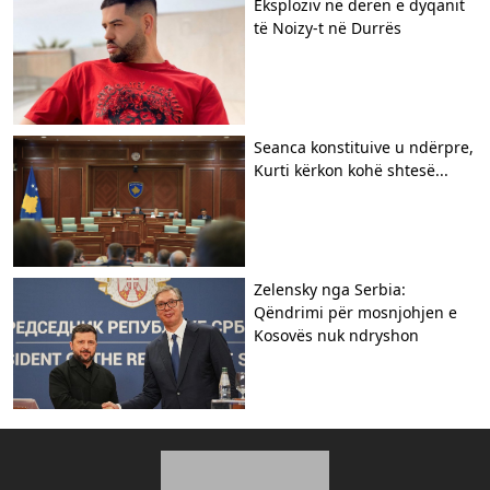
Eksploziv në derën e dyqanit
të Noizy-t në Durrës
Seanca konstituive u ndërpre,
Kurti kërkon kohë shtesë...
Zelensky nga Serbia:
Qëndrimi për mosnjohjen e
Kosovës nuk ndryshon