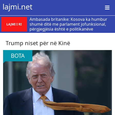
lajmi.net
Ambasada britanike: Kosova ka humbur
shumë ditë me parlament jofunksional,
LAJMI I RI
përgjegjësia është e politikanëve
Trump niset për në Kinë
BOTA