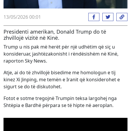
13/05/2026 00:01
Presidenti amerikan, Donald Trump do të
zhvillojë vizitë në Kinë.
Trump u nis pak më herët për një udhëtim që siç u
konsideruar, jashtëzakonisht i rëndësishëm në Kinë,
raporton Sky News.
Atje, ai do të zhvillojë bisedime me homologun e tij
kinez Xi Jinping, me temën e Iranit që konsiderohet e
sigurt se do të diskutohet.
Fotot e sotme tregojnë Trumpin teksa largohej nga
Shtëpia e Bardhë përpara se të hipte në aeroplan.