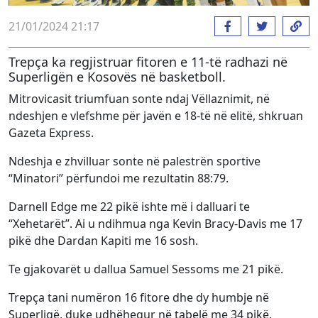
21/01/2024 21:17
Trepça ka regjistruar fitoren e 11-të radhazi në
Superligën e Kosovës në basketboll.
Mitrovicasit triumfuan sonte ndaj Vëllaznimit, në
ndeshjen e vlefshme për javën e 18-të në elitë, shkruan
Gazeta Express.
Ndeshja e zhvilluar sonte në palestrën sportive
“Minatori” përfundoi me rezultatin 88:79.
Darnell Edge me 22 pikë ishte më i dalluari te
“Xehetarët”. Ai u ndihmua nga Kevin Bracy-Davis me 17
pikë dhe Dardan Kapiti me 16 sosh.
Te gjakovarët u dallua Samuel Sessoms me 21 pikë.
Trepça tani numëron 16 fitore dhe dy humbje në
Superligë, duke udhëhequr në tabelë me 34 pikë.