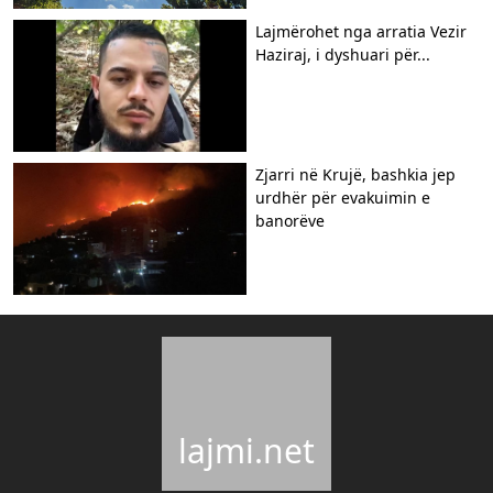
Lajmërohet nga arratia Vezir
Haziraj, i dyshuari për...
Zjarri në Krujë, bashkia jep
urdhër për evakuimin e
banorëve
lajmi.net