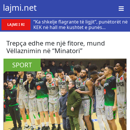
lajmi.net
“Ka shkelje flagrante të ligjit”, punëtorët në
LAJMI I RI
KEK në hall me kushtet e punës...
Trepça edhe me një fitore, mund
Vëllaznimin në “Minatori”
SPORT