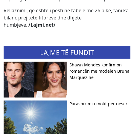
Vëllaznimi, që është i pesti në tabelë me 26 pikë, tani ka
bilanc prej tetë fitoreve dhe dhjetë
humbjeve.
/Lajmi.net/
LAJME TË FUNDIT
Shawn Mendes konfirmon
romancën me modelen Bruna
Marquezine
Parashikimi i motit për nesër