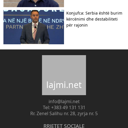
Konjufca: Serbia është burim
kërcënimi dhe destabiliteti
për rajonin
lajmi.net
info@lajmi.net
Tel: +383 49 131 131
Rr. Zenel Salihu nr. 28, zyrja nr. 5
RRJETET SOCIALE