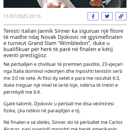
11/07/2025 20:13
Tenisti italian Jannik Sinner ka siguruar një fitore
të madhe ndaj Novak Djokovic në gjysmëfinalen
e turneut Grand Slam “Wimbledon”, duke u
kualifikuar për herë të parë në finalen e këtij
eventi prestigjioz.
Në përballjen e zhvilluar të premten pasdite, 23-vjeçari
nga Italia dominoi ndeshjen dhe mposhti tenistin serb
me 3:0 në sete. Ai fitoi dy setet e para me rezultat 6:3,
duke treguar një nivel të lartë loje, ndërsa të tretin e
përmbylli me 6:4.
Gjatë takimit, Djokovic u përball me disa vështirësi
fizike, çka ndikoi në paraqitjen e tij.
Në finalen e së dielës, Sinner do të përballet me Carlos
Alcaraz, pasi spanjolli mposhti më herët amerikanin