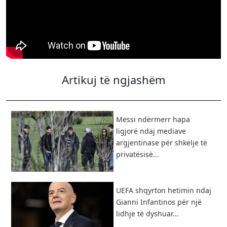
Artikuj të ngjashëm
Messi ndërmerr hapa
ligjorë ndaj mediave
argjentinase për shkelje të
privatësisë...
UEFA shqyrton hetimin ndaj
Gianni Infantinos për një
lidhje të dyshuar...