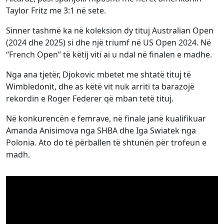
Taylor Fritz me 3:1 në sete.
Sinner tashmë ka në koleksion dy tituj Australian Open
(2024 dhe 2025) si dhe një triumf në US Open 2024. Në
“French Open” të këtij viti ai u ndal në finalen e madhe.
Nga ana tjetër, Djokovic mbetet me shtatë tituj të
Wimbledonit, dhe as këtë vit nuk arriti ta barazojë
rekordin e Roger Federer që mban tetë tituj.
Në konkurencën e femrave, në finale janë kualifikuar
Amanda Anisimova nga SHBA dhe Iga Swiatek nga
Polonia. Ato do të përballen të shtunën për trofeun e
madh.