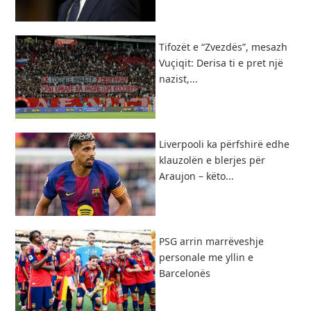
Tifozët e “Zvezdës”, mesazh
Vuçiqit: Derisa ti e pret një
nazist,...
Liverpooli ka përfshirë edhe
klauzolën e blerjes për
Araujon – këto...
PSG arrin marrëveshje
personale me yllin e
Barcelonës