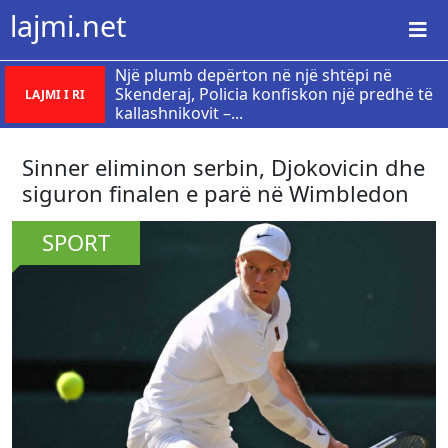
lajmi.net
Një plumb depërton në një shtëpi në
Skenderaj, Policia konfiskon një predhë të
LAJMI I RI
kallashnikovit –...
Sinner eliminon serbin, Djokovicin dhe
siguron finalen e parë në Wimbledon
SPORT