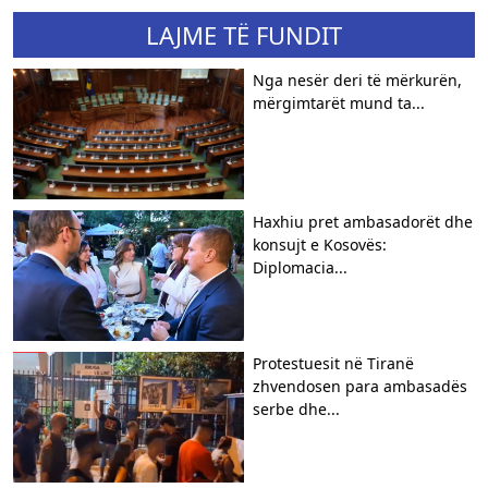
LAJME TË FUNDIT
Nga nesër deri të mërkurën,
mërgimtarët mund ta...
Haxhiu pret ambasadorët dhe
konsujt e Kosovës:
Diplomacia...
Protestuesit në Tiranë
zhvendosen para ambasadës
serbe dhe...