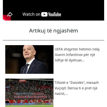
Artikuj të ngjashëm
UEFA shqyrton hetimin ndaj
Gianni Infantinos për një
lidhje të dyshuar...
Tifozët e “Zvezdës”, mesazh
Vuçiqit: Derisa ti e pret një
nazist,...