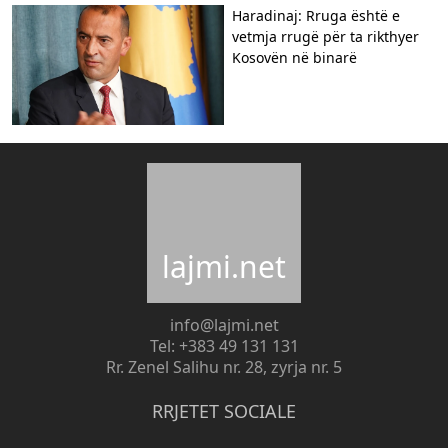
Haradinaj: Rruga është e
vetmja rrugë për ta rikthyer
Kosovën në binarë
lajmi.net
info@lajmi.net
Tel: +383 49 131 131
Rr. Zenel Salihu nr. 28, zyrja nr. 5
RRJETET SOCIALE