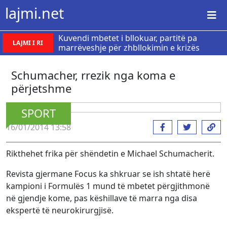
lajmi.net
Kuvendi mbetet i bllokuar, partitë pa
LAJMI I RI
marrëveshje për zhbllokimin e krizës
Schumacher, rrezik nga koma e
përjetshme
SPORT
16/01/2014 13:58
Rikthehet frika për shëndetin e Michael Schumacherit.
Revista gjermane Focus ka shkruar se ish shtatë herë
kampioni i Formulës 1 mund të mbetet përgjithmonë
në gjendje kome, pas këshillave të marra nga disa
ekspertë të neurokirurgjisë.