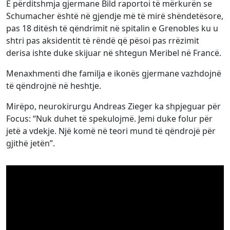
E përditshmja gjermane Bild raportoi të mërkurën se
Schumacher është në gjendje më të mirë shëndetësore,
pas 18 ditësh të qëndrimit në spitalin e Grenobles ku u
shtri pas aksidentit të rëndë që pësoi pas rrëzimit
derisa ishte duke skijuar në shtegun Meribel në Francë.
Menaxhmenti dhe familja e ikonës gjermane vazhdojnë
të qëndrojnë në heshtje.
Mirëpo, neurokirurgu Andreas Zieger ka shpjeguar për
Focus: “Nuk duhet të spekulojmë. Jemi duke folur për
jetë a vdekje. Një komë në teori mund të qëndrojë për
gjithë jetën”.