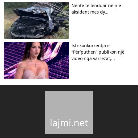
Nëntë të lënduar në një
aksident mes dy...
Ish-konkurrentja e
“Për’puthen” publikon një
video nga varrezat,...
lajmi.net