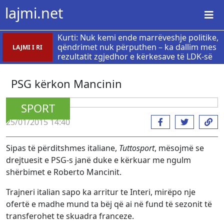
lajmi.net
Kurti: Nuk kemi ende marrëveshje politike,
qëndrimet nuk përputhen – ka dallim mes
LAJMI I RI
rezultatit zgjedhor e kërkesave të LDK-së
PSG kërkon Mancinin
SPORT
25/01/2015 14:40
Sipas të përditshmes italiane,
Tuttosport
, mësojmë se
drejtuesit e PSG-s janë duke e kërkuar me ngulm
shërbimet e Roberto Mancinit.
Trajneri italian sapo ka arritur te Interi, mirëpo nje
ofertë e madhe mund ta bëj që ai në fund të sezonit të
transferohet te skuadra franceze.