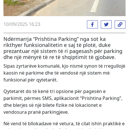
10/09/2025 16:23
Ndërmarrja “Prishtina Parking” nga sot ka
rikthyer funksionalitetin e saj të plotë, duke
prezantuar një sistem të ri pagesash për parking
dhe një mënyrë të re të shqiptimit të gjobave.
Sipas zyrtarëve komunalë, kjo nismë synon të rregullojë
kaosin në parkime dhe të vendosë një sistem më
funksional për qytetarët.
Qytetarët do të kenë tri opsione për pagesën e
parkimit, përmes SMS, aplikacionit “Prishtina Parking”,
dhe blerjes së një bilete fizike në lokacionet e
vendosura pranë parkingjeve.
Në vend të bllokadave në vetura, të cilat ishin praktikë e