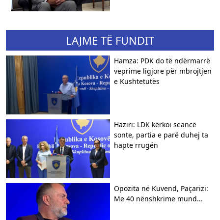
LAJME TË FUNDIT
Hamza: PDK do të ndërmarrë
veprime ligjore për mbrojtjen
e Kushtetutës
Haziri: LDK kërkoi seancë
sonte, partia e parë duhej ta
hapte rrugën
Opozita në Kuvend, Paçarizi:
Me 40 nënshkrime mund...