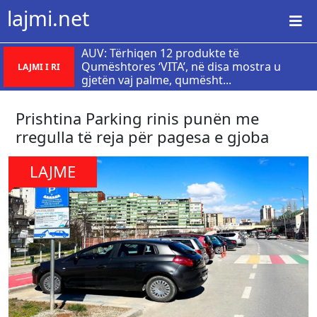
lajmi.net
AUV: Tërhiqen 12 produkte të
Qumështores ‘VITA’, në disa mostra u
LAJMI I RI
gjetën vaj palme, qumësht...
​Prishtina Parking rinis punën me
rregulla të reja për pagesa e gjoba
LAJME