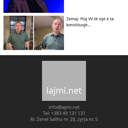
Zemaj: Ftoj VV të vijë e ta
konstituojë...
lajmi.net
info@lajmi.net
Tel: +383 49 131 131
Rr. Zenel Salihu nr. 28, zyrja nr. 5