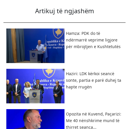
Artikuj të ngjashëm
Hamza: PDK do të
ndërmarrë veprime ligjore
për mbrojtjen e Kushtetutës
Haziri: LDK kërkoi seancë
sonte, partia e parë duhej ta
hapte rrugën
Opozita në Kuvend, Paçarizi:
Me 40 nënshkrime mund të
thirret seanca...