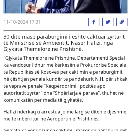
11/10/2024 17:31
30 ditë masë paraburgimi i është caktuar zyrtarit
të Ministrisë së Ambientit, Naser Hafizi, nga
Gjykata Themelore në Prishtinë.
“Gjykata Themelore në Prishtinë, Departamenti Special
ka vendosur lidhur me kërkesën e Prokurorisë Speciale
të Republikës së Kosovës për caktimin e paraburgimit,
në çështjen penale kundër të pandehurit N.H, për shkak
të veprave penale “Keqpërdorimi i pozitës apo
autoritetit zyrtar” dhe “Shpërlarja e parave”, thuhet në
komunikatën për media të gjykatës.
Hafizi ndërkaq u arrestua jo më larg se ditën e djeshme,
me të mbërritur në Aeroportin e Prishtinës.
Gjykata ka vendosur se caktimi i masës së paraburgimit