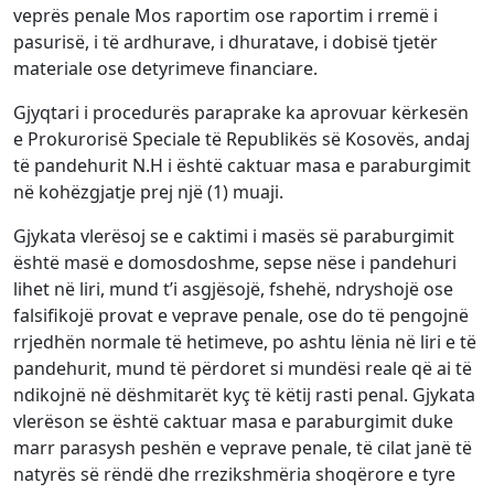
veprës penale Mos raportim ose raportim i rremë i
pasurisë, i të ardhurave, i dhuratave, i dobisë tjetër
materiale ose detyrimeve financiare.
Gjyqtari i procedurës paraprake ka aprovuar kërkesën
e Prokurorisë Speciale të Republikës së Kosovës, andaj
të pandehurit N.H i është caktuar masa e paraburgimit
në kohëzgjatje prej një (1) muaji.
Gjykata vlerësoj se e caktimi i masës së paraburgimit
është masë e domosdoshme, sepse nëse i pandehuri
lihet në liri, mund t’i asgjësojë, fshehë, ndryshojë ose
falsifikojë provat e veprave penale, ose do të pengojnë
rrjedhën normale të hetimeve, po ashtu lënia në liri e të
pandehurit, mund të përdoret si mundësi reale që ai të
ndikojnë në dëshmitarët kyç të këtij rasti penal. Gjykata
vlerëson se është caktuar masa e paraburgimit duke
marr parasysh peshën e veprave penale, të cilat janë të
natyrës së rëndë dhe rrezikshmëria shoqërore e tyre