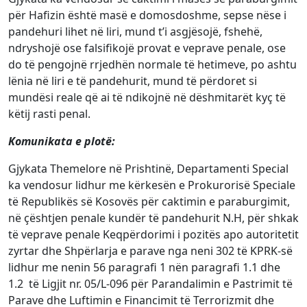
për Hafizin është masë e domosdoshme, sepse nëse i
pandehuri lihet në liri, mund t’i asgjësojë, fshehë,
ndryshojë ose falsifikojë provat e veprave penale, ose
do të pengojnë rrjedhën normale të hetimeve, po ashtu
lënia në liri e të pandehurit, mund të përdoret si
mundësi reale që ai të ndikojnë në dëshmitarët kyç të
këtij rasti penal.
Komunikata e plotë:
Gjykata Themelore në Prishtinë, Departamenti Special
ka vendosur lidhur me kërkesën e Prokurorisë Speciale
të Republikës së Kosovës për caktimin e paraburgimit,
në çështjen penale kundër të pandehurit N.H, për shkak
të veprave penale Keqpërdorimi i pozitës apo autoritetit
zyrtar dhe Shpërlarja e parave nga neni 302 të KPRK-së
lidhur me nenin 56 paragrafi 1 nën paragrafi 1.1 dhe
1.2 të Ligjit nr. 05/L-096 për Parandalimin e Pastrimit të
Parave dhe Luftimin e Financimit të Terrorizmit dhe