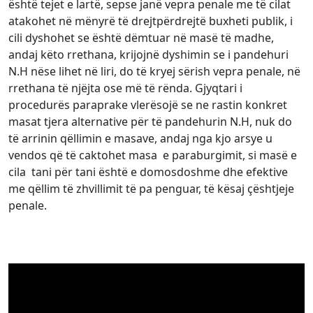
është tejet e lartë, sepse janë vepra penale me të cilat
atakohet në mënyrë të drejtpërdrejtë buxheti publik, i
cili dyshohet se është dëmtuar në masë të madhe,
andaj këto rrethana, krijojnë dyshimin se i pandehuri
N.H nëse lihet në liri, do të kryej sërish vepra penale, në
rrethana të njëjta ose më të rënda. Gjyqtari i
procedurës paraprake vlerësojë se ne rastin konkret
masat tjera alternative për të pandehurin N.H, nuk do
të arrinin qëllimin e masave, andaj nga kjo arsye u
vendos që të caktohet masa e paraburgimit, si masë e
cila tani për tani është e domosdoshme dhe efektive
me qëllim të zhvillimit të pa penguar, të kësaj çështjeje
penale.