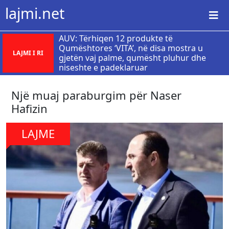
lajmi.net
AUV: Tërhiqen 12 produkte të
Qumështores ‘VITA’, në disa mostra u
LAJMI I RI
gjetën vaj palme, qumësht pluhur dhe
niseshte e padeklaruar
Një muaj paraburgim për Naser
Hafizin
LAJME