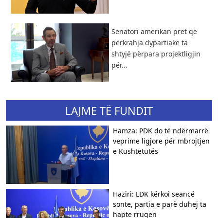
Senatori amerikan pret që
përkrahja dypartiake ta
shtyjë përpara projektligjin
për...
LAJME TË FUNDIT
Hamza: PDK do të ndërmarrë
veprime ligjore për mbrojtjen
e Kushtetutës
Haziri: LDK kërkoi seancë
sonte, partia e parë duhej ta
hapte rrugën