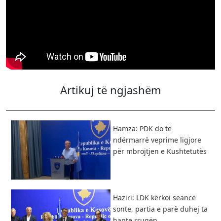
Artikuj të ngjashëm
Hamza: PDK do të
ndërmarrë veprime ligjore
për mbrojtjen e Kushtetutës
Haziri: LDK kërkoi seancë
sonte, partia e parë duhej ta
hapte rrugën