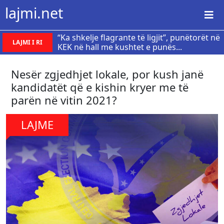
lajmi.net
“Ka shkelje flagrante të ligjit”, punëtorët në
LAJMI I RI
KEK në hall me kushtet e punës...
Nesër zgjedhjet lokale, por kush janë
kandidatët që e kishin kryer me të
parën në vitin 2021?
LAJME