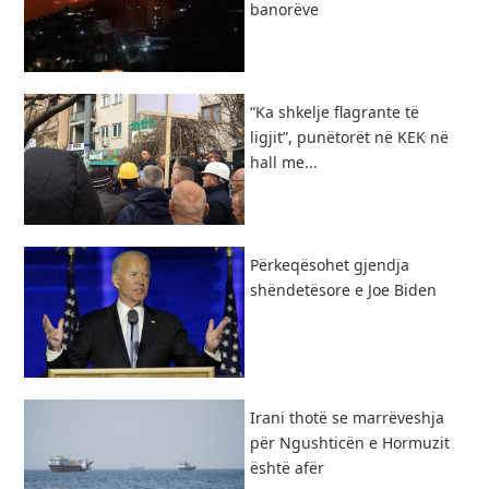
banorëve
“Ka shkelje flagrante të
ligjit”, punëtorët në KEK në
hall me...
Përkeqësohet gjendja
shëndetësore e Joe Biden
Irani thotë se marrëveshja
për Ngushticën e Hormuzit
është afër