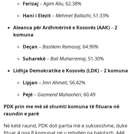
Ferizaj
–
Agim Aliu
, 62.38%
Hani i Elezit
–
Mehmet Ballazhi
, 51.33%
Aleanca për Ardhmërinë e Kosovës (AAK)
–
2
komuna
Deçan
–
Bashkim Ramosaj
, 64.90%
Suharekë
–
Bali Muharremaj
, 51.30%
Lidhja Demokratike e Kosovës (LDK)
–
2 komuna
Lipjan
–
Imri Ahmeti
, 56.42%
Pejë
–
Gazmend Muhaxheri
, 60.49
PDK prin me më së shumti komuna të fituara në
raundin e parë
Në këtë raund, PDK doli partia më e suksesshme, duke
fituar 4 nga 8 komunat që u mbyllën pa balotazh. AAK