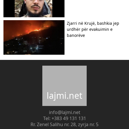
Zjarri në Krujë, bashkia jep
urdhër për evakuimin e
banorëve
lajmi.net
info@lajmi.net
Tel: +383 49 131 131
Rr. Zenel Salihu nr. 28, zyrja nr. 5