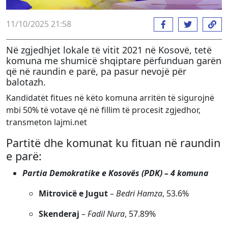
11/10/2025 21:58
Në zgjedhjet lokale të vitit 2021 në Kosovë, tetë
komuna me shumicë shqiptare përfunduan garën
që në raundin e parë, pa pasur nevojë për
balotazh.
Kandidatët fitues në këto komuna arritën të sigurojnë
mbi 50% të votave që në fillim të procesit zgjedhor,
transmeton lajmi.net
Partitë dhe komunat ku fituan në raundin
e parë:
Partia Demokratike e Kosovës (PDK) – 4 komuna
Mitrovicë e Jugut
–
Bedri Hamza
, 53.6%
Skenderaj
–
Fadil Nura
, 57.89%